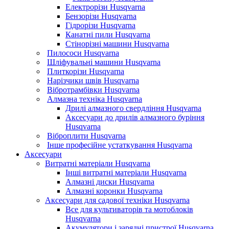
Електрорізи Husqvarna
Бензорізи Husqvarna
Гідрорізи Husqvarna
Канатні пили Husqvarna
Стінорізні машини Husqvarna
Пилососи Husqvarna
Шліфувальні машини Husqvarna
Плиткорізи Husqvarna
Нарізчики швів Husqvarna
Вібротрамбівки Husqvarna
Алмазна техніка Husqvarna
Дрилі алмазного свердління Husqvarna
Аксесуари до дрилів алмазного буріння
Husqvarna
Віброплити Husqvarna
Інше професійне устаткування Husqvarna
Аксесуари
Витратні матеріали Husqvarna
Інші витратні матеріали Husqvarna
Алмазні диски Husqvarna
Алмазні коронки Husqvarna
Аксесуари для садової техніки Husqvarna
Все для культиваторів та мотоблоків
Husqvarna
Акумулятори і зарядні пристрої Husqvarna