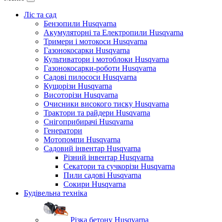
Ліс та сад
Бензопили Husqvarna
Акумуляторні та Електропили Husqvarna
Тримери і мотокоси Husqvarna
Газонокосарки Husqvarna
Культиватори і мотоблоки Husqvarna
Газонокосарки-роботи Husqvarna
Садові пилососи Husqvarna
Кущорізи Husqvarna
Висоторізи Husqvarna
Очисники високого тиску Husqvarna
Трактори та райдери Husqvarna
Снігоприбирачі Husqvarna
Генератори
Мотопомпи Husqvarna
Садовий інвентар Husqvarna
Різний інвентар Husqvarna
Секатори та сучкорізи Husqvarna
Пили садові Husqvarna
Сокири Husqvarna
Будівельна техніка
Різка бетону Husqvarna