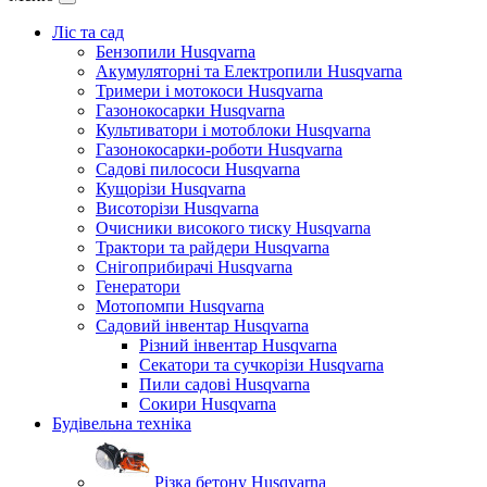
Ліс та сад
Бензопили Husqvarna
Акумуляторні та Електропили Husqvarna
Тримери і мотокоси Husqvarna
Газонокосарки Husqvarna
Культиватори і мотоблоки Husqvarna
Газонокосарки-роботи Husqvarna
Садові пилососи Husqvarna
Кущорізи Husqvarna
Висоторізи Husqvarna
Очисники високого тиску Husqvarna
Трактори та райдери Husqvarna
Снігоприбирачі Husqvarna
Генератори
Мотопомпи Husqvarna
Садовий інвентар Husqvarna
Різний інвентар Husqvarna
Секатори та сучкорізи Husqvarna
Пили садові Husqvarna
Сокири Husqvarna
Будівельна техніка
Різка бетону Husqvarna