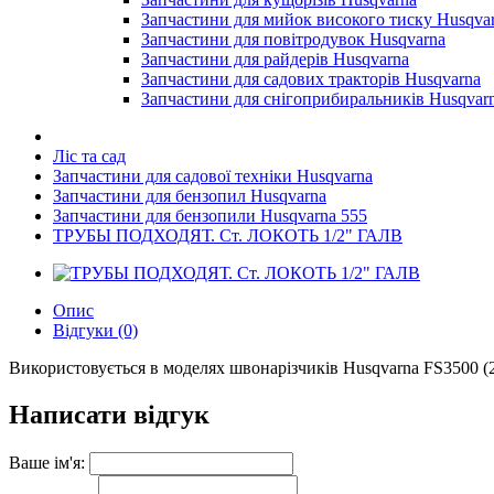
Запчастини для мийок високого тиску Husqva
Запчастини для повітродувок Husqvarna
Запчастини для райдерів Husqvarna
Запчастини для садових тракторів Husqvarna
Запчастини для снігоприбиральників Husqvar
Ліс та сад
Запчастини для садової техніки Husqvarna
Запчастини для бензопил Husqvarna
Запчастини для бензопили Husqvarna 555
ТРУБЫ ПОДХОДЯТ. Ст. ЛОКОТЬ 1/2" ГАЛВ
Опис
Відгуки (0)
Використовується в моделях швонарізчиків Husqvarna FS3500 (20
Написати відгук
Ваше ім'я: