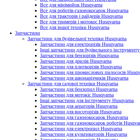
Все для мінімийок Husqvarna
Все для роботів-газонокосарок Husqvarna
Все для тракторів і райдерів Husqvarna
Все для тримерів і мотокос Husqvarna
Все для іншої техніки Husqvarna
Запчастини
Запчастини для будівельної техніки Husqvarna
Запчастини для електрорізів Husqvarna
Інші запчастини для будівельного інструменту
Запчастини для бензорізів Husqvarna
Запчастини для дрилів Husqvarna
Запчастини для плиткорізів Husqvarna
Запчастини для промислових пилососів Husqv
Запчастини для швонарізчиків Husqvarna
Запчастини для садової техніки Husqvarna
Запчастини для бензопил Husqvarna
Запчастини для мотокіс Husqvarna
Інші запчастини для інструменту Husqvarna
Запчастини для аераторів Husqvarna
Запчастини для висоторізів Husqvarna
Запчастини для газонокосарок Husqvarna
Запчастини для газонокосарок роботів Husqva
Запчастини для електропил Husqvarna
Запчастини для культиваторів Husqvarna
Запчастини для кущорізів Husqvarna