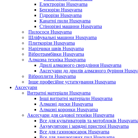
Електрорізи Husqvarna
Бензорізи Husqvarna
Гідрорізи Husqvarna
Канатні пили Husqvarna
Стінорізні машини Husqvarna
Пилососи Husqvarna
Шліфувальні машини Husqvarna
Плиткорізи Husqvarna
Нарізчики швів Husqvarna
Вібротрамбівки Husqvarna
Алмазна техніка Husqvarna
Дрилі алмазного свердління Husqvarna
Аксесуари до дрилів алмазного буріння Husqv
Віброплити Husqvarna
Інше професійне устаткування Husqvarna
Аксесуари
Витратні матеріали Husqvarna
Інші витратні матеріали Husqvarna
Алмазні диски Husqvarna
Алмазні коронки Husqvarna
Аксесуари для садової техніки Husqvarna
Все для культиваторів та мотоблоків Husqvarn
Акумулятори і зарядні пристрої Husqvarna
Все для газонокосарок Husqvarna
Все для ланцюгових пил Husqvarna