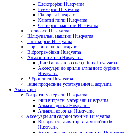
Електрорізи Husqvarna
Бензорізи Husqvarna
Гідрорізи Husqvarna
Канатні пили Husqvarna
Стінорізні машини Husqvarna
Пилососи Husqvarna
Шліфувальні машини Husqvarna
Плиткорізи Husqvarna
Нарізчики швів Husqvarna
Вібротрамбівки Husqvarna
Алмазна техніка Husqvarna
Дрилі алмазного свердління Husqvarna
Аксесуари до дрилів алмазного буріння
Husqvarna
Віброплити Husqvarna
Інше професійне устаткування Husqvarna
Аксесуари
Витратні матеріали Husqvarna
Інші витратні матеріали Husqvarna
Алмазні диски Husqvarna
Алмазні коронки Husqvarna
Аксесуари для садової техніки Husqvarna
Все для культиваторів та мотоблоків
Husqvarna
Акумулятори і зарядні пристрої Husqvarna