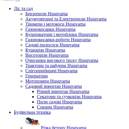
Ліс та сад
Бензопили Husqvarna
Акумуляторні та Електропили Husqvarna
Тримери і мотокоси Husqvarna
Газонокосарки Husqvarna
Культиватори і мотоблоки Husqvarna
Газонокосарки-роботи Husqvarna
Садові пилососи Husqvarna
Кущорізи Husqvarna
Висоторізи Husqvarna
Очисники високого тиску Husqvarna
Трактори та райдери Husqvarna
Снігоприбирачі Husqvarna
Генератори
Мотопомпи Husqvarna
Садовий інвентар Husqvarna
Різний інвентар Husqvarna
Секатори та сучкорізи Husqvarna
Пили садові Husqvarna
Сокири Husqvarna
Будівельна техніка
Різка бетону Husqvarna