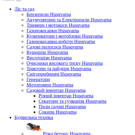
Ліс та сад
Бензопили Husqvarna
Акумуляторні та Електропили Husqvarna
Тримери і мотокоси Husqvarna
Газонокосарки Husqvarna
Культиватори і мотоблоки Husqvarna
Газонокосарки-роботи Husqvarna
Садові пилососи Husqvarna
Кущорізи Husqvarna
Висоторізи Husqvarna
Очисники високого тиску Husqvarna
Трактори та райдери Husqvarna
Снігоприбирачі Husqvarna
Генератори
Мотопомпи Husqvarna
Садовий інвентар Husqvarna
Різний інвентар Husqvarna
Секатори та сучкорізи Husqvarna
Пили садові Husqvarna
Сокири Husqvarna
Будівельна техніка
Різка бетону Husqvarna