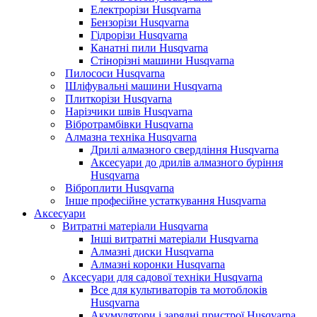
Електрорізи Husqvarna
Бензорізи Husqvarna
Гідрорізи Husqvarna
Канатні пили Husqvarna
Стінорізні машини Husqvarna
Пилососи Husqvarna
Шліфувальні машини Husqvarna
Плиткорізи Husqvarna
Нарізчики швів Husqvarna
Вібротрамбівки Husqvarna
Алмазна техніка Husqvarna
Дрилі алмазного свердління Husqvarna
Аксесуари до дрилів алмазного буріння
Husqvarna
Віброплити Husqvarna
Інше професійне устаткування Husqvarna
Аксесуари
Витратні матеріали Husqvarna
Інші витратні матеріали Husqvarna
Алмазні диски Husqvarna
Алмазні коронки Husqvarna
Аксесуари для садової техніки Husqvarna
Все для культиваторів та мотоблоків
Husqvarna
Акумулятори і зарядні пристрої Husqvarna