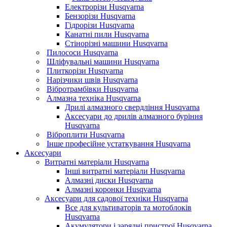
Електрорізи Husqvarna
Бензорізи Husqvarna
Гідрорізи Husqvarna
Канатні пили Husqvarna
Стінорізні машини Husqvarna
Пилососи Husqvarna
Шліфувальні машини Husqvarna
Плиткорізи Husqvarna
Нарізчики швів Husqvarna
Вібротрамбівки Husqvarna
Алмазна техніка Husqvarna
Дрилі алмазного свердління Husqvarna
Аксесуари до дрилів алмазного буріння
Husqvarna
Віброплити Husqvarna
Інше професійне устаткування Husqvarna
Аксесуари
Витратні матеріали Husqvarna
Інші витратні матеріали Husqvarna
Алмазні диски Husqvarna
Алмазні коронки Husqvarna
Аксесуари для садової техніки Husqvarna
Все для культиваторів та мотоблоків
Husqvarna
Акумулятори і зарядні пристрої Husqvarna