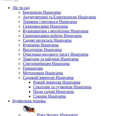
Ліс та сад
Бензопили Husqvarna
Акумуляторні та Електропили Husqvarna
Тримери і мотокоси Husqvarna
Газонокосарки Husqvarna
Культиватори і мотоблоки Husqvarna
Газонокосарки-роботи Husqvarna
Садові пилососи Husqvarna
Кущорізи Husqvarna
Висоторізи Husqvarna
Очисники високого тиску Husqvarna
Трактори та райдери Husqvarna
Снігоприбирачі Husqvarna
Генератори
Мотопомпи Husqvarna
Садовий інвентар Husqvarna
Різний інвентар Husqvarna
Секатори та сучкорізи Husqvarna
Пили садові Husqvarna
Сокири Husqvarna
Будівельна техніка
Різка бетону Husqvarna