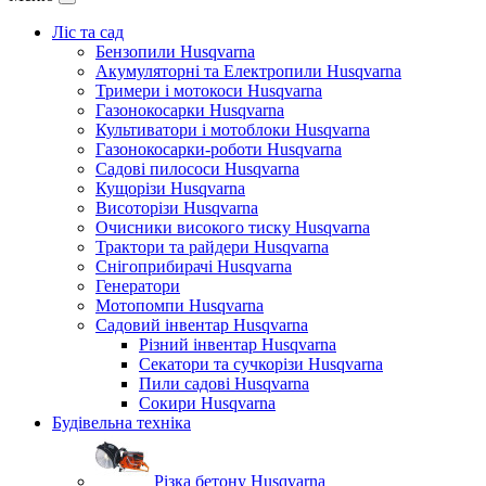
Ліс та сад
Бензопили Husqvarna
Акумуляторні та Електропили Husqvarna
Тримери і мотокоси Husqvarna
Газонокосарки Husqvarna
Культиватори і мотоблоки Husqvarna
Газонокосарки-роботи Husqvarna
Садові пилососи Husqvarna
Кущорізи Husqvarna
Висоторізи Husqvarna
Очисники високого тиску Husqvarna
Трактори та райдери Husqvarna
Снігоприбирачі Husqvarna
Генератори
Мотопомпи Husqvarna
Садовий інвентар Husqvarna
Різний інвентар Husqvarna
Секатори та сучкорізи Husqvarna
Пили садові Husqvarna
Сокири Husqvarna
Будівельна техніка
Різка бетону Husqvarna