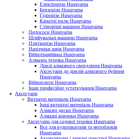
Електрорізи Husqvarna
Бензорізи Husqvarna
Гідрорізи Husqvarna
Канатні пили Husqvarna
Стінорізні машини Husqvarna
Пилососи Husqvarna
Шліфувальні машини Husqvarna
Плиткорізи Husqvarna
Нарізчики швів Husqvarna
Вібротрамбівки Husqvarna
Алмазна техніка Husqvarna
Дрилі алмазного свердління Husqvarna
Аксесуари до дрилів алмазного буріння
Husqvarna
Віброплити Husqvarna
Інше професійне устаткування Husqvarna
Аксесуари
Витратні матеріали Husqvarna
Інші витратні матеріали Husqvarna
Алмазні диски Husqvarna
Алмазні коронки Husqvarna
Аксесуари для садової техніки Husqvarna
Все для культиваторів та мотоблоків
Husqvarna
Акумулятори і зарядні пристрої Husqvarna