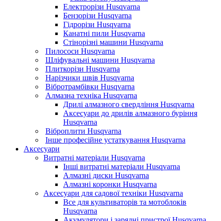
Електрорізи Husqvarna
Бензорізи Husqvarna
Гідрорізи Husqvarna
Канатні пили Husqvarna
Стінорізні машини Husqvarna
Пилососи Husqvarna
Шліфувальні машини Husqvarna
Плиткорізи Husqvarna
Нарізчики швів Husqvarna
Вібротрамбівки Husqvarna
Алмазна техніка Husqvarna
Дрилі алмазного свердління Husqvarna
Аксесуари до дрилів алмазного буріння
Husqvarna
Віброплити Husqvarna
Інше професійне устаткування Husqvarna
Аксесуари
Витратні матеріали Husqvarna
Інші витратні матеріали Husqvarna
Алмазні диски Husqvarna
Алмазні коронки Husqvarna
Аксесуари для садової техніки Husqvarna
Все для культиваторів та мотоблоків
Husqvarna
Акумулятори і зарядні пристрої Husqvarna