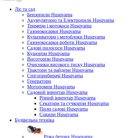
Ліс та сад
Бензопили Husqvarna
Акумуляторні та Електропили Husqvarna
Тримери і мотокоси Husqvarna
Газонокосарки Husqvarna
Культиватори і мотоблоки Husqvarna
Газонокосарки-роботи Husqvarna
Садові пилососи Husqvarna
Кущорізи Husqvarna
Висоторізи Husqvarna
Очисники високого тиску Husqvarna
Трактори та райдери Husqvarna
Снігоприбирачі Husqvarna
Генератори
Мотопомпи Husqvarna
Садовий інвентар Husqvarna
Різний інвентар Husqvarna
Секатори та сучкорізи Husqvarna
Пили садові Husqvarna
Сокири Husqvarna
Будівельна техніка
Різка бетону Husqvarna