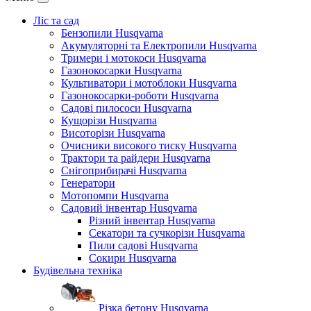
Ліс та сад
Бензопили Husqvarna
Акумуляторні та Електропили Husqvarna
Тримери і мотокоси Husqvarna
Газонокосарки Husqvarna
Культиватори і мотоблоки Husqvarna
Газонокосарки-роботи Husqvarna
Садові пилососи Husqvarna
Кущорізи Husqvarna
Висоторізи Husqvarna
Очисники високого тиску Husqvarna
Трактори та райдери Husqvarna
Снігоприбирачі Husqvarna
Генератори
Мотопомпи Husqvarna
Садовий інвентар Husqvarna
Різний інвентар Husqvarna
Секатори та сучкорізи Husqvarna
Пили садові Husqvarna
Сокири Husqvarna
Будівельна техніка
Різка бетону Husqvarna