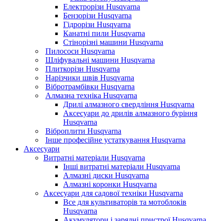
Електрорізи Husqvarna
Бензорізи Husqvarna
Гідрорізи Husqvarna
Канатні пили Husqvarna
Стінорізні машини Husqvarna
Пилососи Husqvarna
Шліфувальні машини Husqvarna
Плиткорізи Husqvarna
Нарізчики швів Husqvarna
Вібротрамбівки Husqvarna
Алмазна техніка Husqvarna
Дрилі алмазного свердління Husqvarna
Аксесуари до дрилів алмазного буріння
Husqvarna
Віброплити Husqvarna
Інше професійне устаткування Husqvarna
Аксесуари
Витратні матеріали Husqvarna
Інші витратні матеріали Husqvarna
Алмазні диски Husqvarna
Алмазні коронки Husqvarna
Аксесуари для садової техніки Husqvarna
Все для культиваторів та мотоблоків
Husqvarna
Акумулятори і зарядні пристрої Husqvarna