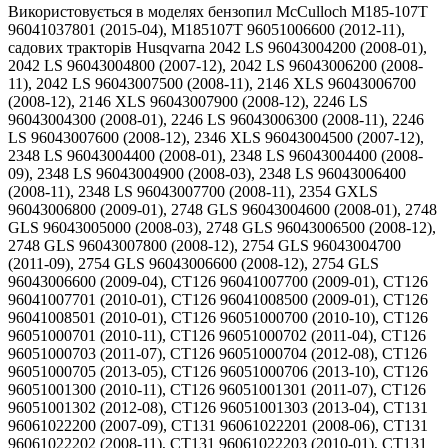
Використовується в моделях бензопил McCulloch M185-107T 96041037801 (2015-04), M185107T 96051006600 (2012-11), садових тракторів Husqvarna 2042 LS 96043004200 (2008-01), 2042 LS 96043004800 (2007-12), 2042 LS 96043006200 (2008-11), 2042 LS 96043007500 (2008-11), 2146 XLS 96043006700 (2008-12), 2146 XLS 96043007900 (2008-12), 2246 LS 96043004300 (2008-01), 2246 LS 96043006300 (2008-11), 2246 LS 96043007600 (2008-12), 2346 XLS 96043004500 (2007-12), 2348 LS 96043004400 (2008-01), 2348 LS 96043004400 (2008-09), 2348 LS 96043004900 (2008-03), 2348 LS 96043006400 (2008-11), 2348 LS 96043007700 (2008-11), 2354 GXLS 96043006800 (2009-01), 2748 GLS 96043004600 (2008-01), 2748 GLS 96043005000 (2008-03), 2748 GLS 96043006500 (2008-12), 2748 GLS 96043007800 (2008-12), 2754 GLS 96043004700 (2011-09), 2754 GLS 96043006600 (2008-12), 2754 GLS 96043006600 (2009-04), CT126 96041007700 (2009-01), CT126 96041007701 (2010-01), CT126 96041008500 (2009-01), CT126 96041008501 (2010-01), CT126 96051000700 (2010-10), CT126 96051000701 (2010-11), CT126 96051000702 (2011-04), CT126 96051000703 (2011-07), CT126 96051000704 (2012-08), CT126 96051000705 (2013-05), CT126 96051000706 (2013-10), CT126 96051001300 (2010-11), CT126 96051001301 (2011-07), CT126 96051001302 (2012-08), CT126 96051001303 (2013-04), CT131 96061022200 (2007-09), CT131 96061022201 (2008-06), CT131 96061022202 (2008-11), CT131 96061022203 (2010-01), CT131 96061022204 (2010-02), CT131 96061022205 (2010-11), CT131 96061022206 (2011-09), CT131 96061022207 (2012-08), CT131 96061022300 (2008-01), CT131 96061022301 (2008-11), CT131 96061022302 (2009-01), CT131 96061030300 (2010-02), CT141 96061033900 (2011-10), CT141 96061033901 (2012-08), CT141 96061033902 (2013-09), CT141 96061034400 (2012-08), CT151 96061000100/954170207 (2005-01), CT151 96061006400/960610064 (2006-03), CT151 96061006401/960610064 (2006-06), CT151 96061006500/960610065 (2006-03), CT151 96061006501/960610065 (2006-05), CT151 96061017900 (2007-02), CT151 96061017901 (2007-05), CT151 96061017904 (2007-06), CT151 96061017905 (2007-06), CT151 96061017906 (2008-01), CT151 96061017907 (2008-01), CT151 96061017908 (2008-09), CT151 96061017909 (2009-01), CT151 96061018000 (2007-02), CT151 96061018001 (2007-05), CT151 96061018002 (2007-05), CT151 96061018003 (2007-05), CT151 96061018004/960610180 (2007-05), CT151 96061018005 (2007-10), CT151 96061018006 (2008-09), CT151 96061018007 (2009-01), CT151 96061018008 (2009-02), CT151 96061027400 (2010-01), CT151 96061027500 (2010-01), CT153 96051000100 (2010-11), CT153 96051000101 (2010-12), CT153 96051001500 (2011-03), CT153 96051001501 (2011-03), CT154 96051002500 (2011-12), CT154 96051002501 (2012-08), CT154 96051002600 (2012-01), CT154 96051002601 (2012-08), CT154 96051008500 (2013-10), CT154 96051010400 (2013-10), CTH126 96041007800 (2009-01), CTH126 96041008600 (2009-01), CTH126 96041014900 (2010-01), CTH126 96041015100 (2010-01), CTH126 96051000800 (2010-11), CTH126 96051000801 (2011-07), CTH126 96051000802 (2012-08), CTH126 96051000803 (2013-05), CTH126 96051001400 (2010-11), CTH126 96051001401 (2011-07), CTH126 96051001402 (2012-08), CTH126 96051001403 (2013-05), CTH140 TWIN (2008-08), CTH140 TWIN 96061018500 (2007-04), CTH140 TWIN 96061018501 (2007-05), CTH140 TWIN 96061018502 (2007-05), CTH140 TWIN 96061018503 (2007-10), CTH140 TWIN 96061018504 (2009-02), CTH140 TWIN 96061019200/960610192 (2007-06), CTH140 TWIN 96061019201/960610192 (2007-06), CTH140 TWIN 96061019202 (2007-09), CTH140 TWIN 96061019203 (2009-04), CTH140 TWIN 96061019204 (2008-09), CTH140 TWIN 96061027900 (2010-01), CTH140 TWIN 96061028000 (2010-01), CTH140XP 96061007100 (2006-01), CTH140XP 96061007101/960610071 (2006-06), CTH140XP 96061014300/960610143 (2006-04), CTH140XP 96061014301/960610143 (2006-06), CTH141 96061032100 (2010-11), CTH141 96061032101 (2011-09), CTH141 96061032102 (2012-08), CTH141 96061032103 (2013-08), CTH141 96061034500 (2012-08), CTH141 96061034501 (2013-08), CTH150 TWIN 96061018100 (2007-04), CTH150 TWIN 96061018101 (2008-07), CTH150 TWIN 96061018102 (2007-09), CTH150 TWIN 96061018103 (2008-09), CTH150 TWIN 96061018200 (2007-04), CTH150 TWIN 96061018201 (2007-05), CTH150 TWIN 96061018203 (2009-01), CTH150 TWIN 96061026000 (2010-01), CTH150 TWIN 96061026100 (2010-01), CTH150 XP 96061006600 (2006-01), CTH150 96061018202 (2007-09), CTH151 T 96061034300 (2012-08), CTH151 T 96061034301 (2013-08), CTH151 96061006800/960610068 (2006-03), CTH151 96061006801/960610068 (2006-06), CTH151 96061006901/960610069 (2006-05), CTH151 96061020400/960610204 (2007-05), CTH151 96061020401/960610204 (2007-04), CTH151 96061020402/960610204 (2007-05), CTH151 96061020403 (2007-05), CTH151 96061020404 (2008-01), CTH151 96061020405 (2008-11), CTH151 96061027600 (2010-01), CTH163 T 96051000300 (2011-03), CTH163 T 96051001700 (2011-05), CTH164 T 96051003100 (2011-11), CTH164 T 96051003200 (2011-11), CTH164 T 96051007500 (2012-12), CTH164 T 96051009400 (2013-06), CTH164 T 96051010700 (2013-07), CTH164T 96051007400 (2012-11), CTH171 96061007000/960610070 (2006-03), CTH171 96061007001/960610070 (2006-06), CTH171 96061018300 (2007-04), CTH171 96061018301 (2007-05), CTH171 96061018302 (2007-05), CTH171 96061018303 (2008-02), CTH171 96061018304 (2009-03), CTH171 96061018400 (2007-04), CTH171 96061018401 (2007-06), CTH171 96061018402 (2007-05), CTH171 96061018403 (2008-01), CTH171 96061018404 (2008-11), CTH171 96061018404 (2009-03), CTH171 96061027700 (2010-01), CTH171 96061027701 (2010-02), CTH171 96061027800 (2010-01), CTH172 96061007200 (2006-01), CTH172 96061007201/960610072 (2006-06), CTH173 96051000200 (2011-01), CTH173 96051000201 (2011-01), CTH173 96051001600 (2011-01), CTH173 96051001601 (2011-01), CTH1736 96061021600/960610216 (2007-04), CTH1736 96061021602 (2008-11), CTH1736 96061021603 (2009-03), CTH174 96051002700 (2011-12), CTH174 96051002701 (2012-05), CTH174 96051002800 (2011-12), CTH174 96051002801 (2012-06), CTH174 96051009200 (2013-10), CTH174 96051010500 (2013-10), CTH180 TWIN 96061018600 (2008-08), CTH180 TWIN 96061018601 (2007-04), CTH180 TWIN 96061018700 (2007-04), CTH180 TWIN 96061018701 (2007-05), CTH180 TWIN 96061018702/960610187 (2007-09), CTH180 XP 96061007400 (2006-01), CTH180 XP 96061007500/960610075 (2006-03), CTH182 T 96061031000 (2010-11), CTH182 T 96061031800 (2010-11), CTH184 T 96051003300 (2012-01), CTH184 T 96051003400 (2012-01), CTH184 T 96051007600 (2012-11), CTH184 T 96051007700 (2012-11), CTH184 T 96051009500 (2013-06), CTH184 T 96051010800 (2013-06), CTH191 96061007600/960610076 (2006-03), CTH191 96061007601/960610076 (2006-05), CTH191 96061007700 (2006-01), CTH191 96061007701/960610077 (2006-05), CTH191 96061018800 (2007-02), CTH191 96061018801 (2007-04), CTH191 96061018802 (2007-05), CTH191 96061018803 (2007-10), CTH191 96061018804 (2008-09), CTH191 96061018805 (2009-01), CTH191 96061018806 (2010-01), CTH191 96061018900 (2007-02), CTH191 96061018902 (2008-01), CTH191 96061018903 (2008-11), CTH191 96061018904 (2010-01), CTH192 96061030900 (2010-12), CTH192 96061031700 (2010-12), CTH194 96051002900 (2011-12), CTH194 96051002901 (2012-02), CTH194 96051002902 (2012-07), CTH194 96051003000 (2012-01), CTH194 96051003001 (2012-05), CTH194 96051009300 (2013-10), CTH194 96051010600 (2013-10), CTH19530 96051005500 (2012-04), CTH19530 96051011900 (2013-05), CTH19530 96051011901 (2014-05), CTH200 TWIN 96061022600 (2007-10), CTH200 TWIN 96061022601 (2008-09), CTH200 TWIN 96061022700 (2008-01), CTH200 TWIN 96061022701 (2008-11), CTH200 TWIN 96061026200 (2010-01), CTH200 TWIN 96061026300 (2010-01), CTH2036 T 96061021702 (2008-11), CTH2036 T 96061021703 (2009-04), CTH2036 TWIN 96061021700/960610217 (2007-04), CTH2036 XP 96061015800 (2006-01), CTH2038 96061030400 (2010-02), CTH2038 96061030401 (2010-06), CTH2038 96061030402 (2011-02), CTH2038 96061030403 (2011-06), CTH204 T 96051005400 (2012-02), CTH210 XP 96061007800 (2006-01), CTH210 XP 96061007900 (2006-01), CTH2138 R 96051005600 (2012-02), CTH2138 R 96051005601 (2013-01), CTH2138 R 96051012000 (2013-05), CTH2138 R 96051012001 (2014-05), CTH222 T 96061031100 (2010-11), CTH222 T 96061031900 (2010-11), CTH2238 TE 96061030500 (2010-02), CTH2238 TE 96061033700 (2011-06), CTH224 T 96051003500 (2012-02), CTH224 T 96051003501 (2012-03), CTH224 T 96051003600 (2012-02), CTH224 T 96051007800 (2012-11), CTH224 T 96051007900 (2012-11), CTH224 T 96051010900 (2013-10), CTH224 T96051009600 (2013-10), CTH2542 T 96061021801 (2008-11), CTH2542 T 96061021802 (2009-03), CTH2542 TWIN 96061021800/960610218 (2007-04), CTH2542 XP 96061015900 (2006-01), CTH2642 TE 96061030600 (2010-03), CTH2642 TE 96061030601 (2011-02), CTH2642 TE 96061033800 (2011-05), CTH2642 TR 96051012101 (2014-05), CTH2642 TRE 96051005700 (2012-04), CTH2642TR 96051012100 (2013-05), GT190 HEGT190A/954820051 (1996-01), GT200 954002012A (1995-06), GT200 954830156A (1995-08), GT200 HCGTK200A/954840001 (1996-01), GT2254 96023000500 (2005-05), GT2254 96025000200 (2005-05), GT2254 96025000201 (2005-06), GT2254 96025000202 (2005-06), GT48 DXLS CARB 96043023300 (2016-11), GT48 DXLS 96043023100 (2016-09), GT48 XLS 96043015800 (2012-10), GT48 XLS 96043016500 (2012-11), GT52 XLS 96043015900 (2012-09), GT52 XLS 96043015901 (2013-08), GT52 XLS 96043015902 (2015-04), GT52 XLS 96043015903 (2015-09), GT52 XLS 96043016000 (2012-11), GT52 XLS 96043016001 (2013-09), GT52 XLS 96043016002 (2016-05), GT52 XLS 96043020600 (2014-10), GT52 XLS 96043020601 (2015-09), GT52 XLS 96043020700 (2014-10), GT52 XLS 96043020701 (2015-09), GT52 XLS 96048008600 (2014-11), GT54 CS 502140 (2015-12), GT54 CS 96043022500 (2015-12), GT54 LS 96043015700 (2012-10), GT54 LS 96043017900 (2013-11), GTH200 954001122VA/954001992 (1995-03), GTH200 954002022A (1995-05), GTH200 HC20VH50A/954002771 (1996-04), GTH2254 XP 96023000200/960230002 (2005-05), GTH2254 XP 96023000201/960230002 (2005-06), GTH2448 T 917, GTH2448 T 917279260/960430009 (2006-02), GTH2448 T 96043000900 (2005-12), GTH2448 T 96043000900/960430009 (2006-06), GTH2448