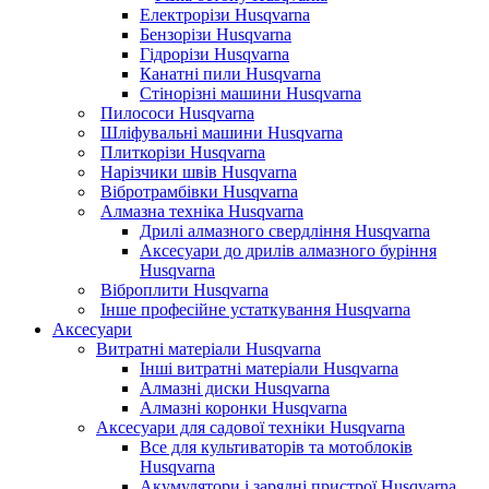
Електрорізи Husqvarna
Бензорізи Husqvarna
Гідрорізи Husqvarna
Канатні пили Husqvarna
Стінорізні машини Husqvarna
Пилососи Husqvarna
Шліфувальні машини Husqvarna
Плиткорізи Husqvarna
Нарізчики швів Husqvarna
Вібротрамбівки Husqvarna
Алмазна техніка Husqvarna
Дрилі алмазного свердління Husqvarna
Аксесуари до дрилів алмазного буріння
Husqvarna
Віброплити Husqvarna
Інше професійне устаткування Husqvarna
Аксесуари
Витратні матеріали Husqvarna
Інші витратні матеріали Husqvarna
Алмазні диски Husqvarna
Алмазні коронки Husqvarna
Аксесуари для садової техніки Husqvarna
Все для культиваторів та мотоблоків
Husqvarna
Акумулятори і зарядні пристрої Husqvarna