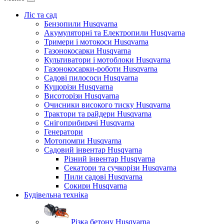
Ліс та сад
Бензопили Husqvarna
Акумуляторні та Електропили Husqvarna
Тримери і мотокоси Husqvarna
Газонокосарки Husqvarna
Культиватори і мотоблоки Husqvarna
Газонокосарки-роботи Husqvarna
Садові пилососи Husqvarna
Кущорізи Husqvarna
Висоторізи Husqvarna
Очисники високого тиску Husqvarna
Трактори та райдери Husqvarna
Снігоприбирачі Husqvarna
Генератори
Мотопомпи Husqvarna
Садовий інвентар Husqvarna
Різний інвентар Husqvarna
Секатори та сучкорізи Husqvarna
Пили садові Husqvarna
Сокири Husqvarna
Будівельна техніка
Різка бетону Husqvarna