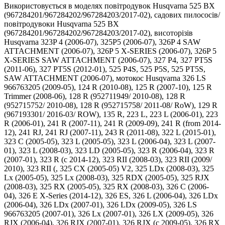
Використовується в моделях повітродувок Husqvarna 525 BX
(967284201/967284202/967284203/2017-02), садових пилососів/
повітродувоки Husqvarna 525 BX
(967284201/967284202/967284203/2017-02), висоторізів
Husqvarna 323P 4 (2006-07), 325P5 (2006-07), 326P 4 SAW
ATTACHMENT (2006-07), 326P 5 X-SERIES (2006-07), 326P 5
X-SERIES SAW ATTACHMENT (2006-07), 327 P4, 327 PT5S
(2011-06), 327 PT5S (2012-01), 525 P4S, 525 P5S, 525 PT5S,
SAW ATTACHMENT (2006-07), мотокос Husqvarna 326 LS
966763205 (2009-05), 124 R (2010-08), 125 R (2007-10), 125 R
Trimmer (2008-06), 128 R (952711949/ 2010-08), 128 R
(952715752/ 2010-08), 128 R (952715758/ 2011-08/ RoW), 129 R
(967193301/ 2016-03/ ROW), 135 R, 223 L, 223 L (2006-01), 223
R (2006-01), 241 R (2007-11), 241 R (2009-09), 241 R (from 2014-
12), 241 RJ, 241 RJ (2007-11), 243 R (2011-08), 322 L (2015-01),
323 C (2005-05), 323 L (2005-05), 323 L (2006-04), 323 L (2007-
01), 323 L (2008-03), 323 LD (2005-05), 323 R (2006-04), 323 R
(2007-01), 323 R (c 2014-12), 323 RII (2008-03), 323 RII (2009/
2010), 323 RII (, 325 CX (2005-05) V2, 325 LDx (2008-03), 325
Lx (2005-05), 325 Lx (2008-03), 325 RDX (2005-05), 325 RJX
(2008-03), 325 RX (2005-05), 325 RX (2008-03), 326 C (2006-
04), 326 E X-Series (2014-12), 326 ES, 326 L (2006-04), 326 LDx
(2006-04), 326 LDx (2007-01), 326 LDx (2009-05), 326 LS
966763205 (2007-01), 326 Lx (2007-01), 326 LX (2009-05), 326
RJX (2006-04), 326 RJX (2007-01), 326 RJX (c 2009-05), 326 RX