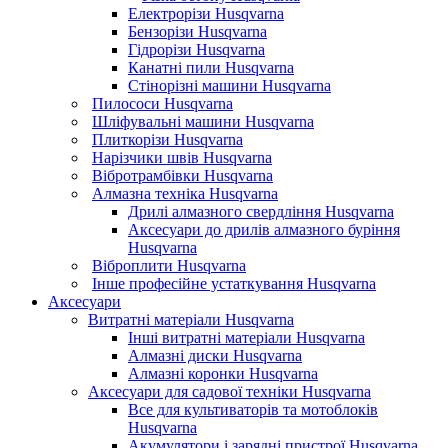
Електрорізи Husqvarna
Бензорізи Husqvarna
Гідрорізи Husqvarna
Канатні пили Husqvarna
Стінорізні машини Husqvarna
Пилососи Husqvarna
Шліфувальні машини Husqvarna
Плиткорізи Husqvarna
Нарізчики швів Husqvarna
Вібротрамбівки Husqvarna
Алмазна техніка Husqvarna
Дрилі алмазного свердління Husqvarna
Аксесуари до дрилів алмазного буріння
Husqvarna
Віброплити Husqvarna
Інше професійне устаткування Husqvarna
Аксесуари
Витратні матеріали Husqvarna
Інші витратні матеріали Husqvarna
Алмазні диски Husqvarna
Алмазні коронки Husqvarna
Аксесуари для садової техніки Husqvarna
Все для культиваторів та мотоблоків
Husqvarna
Акумулятори і зарядні пристрої Husqvarna