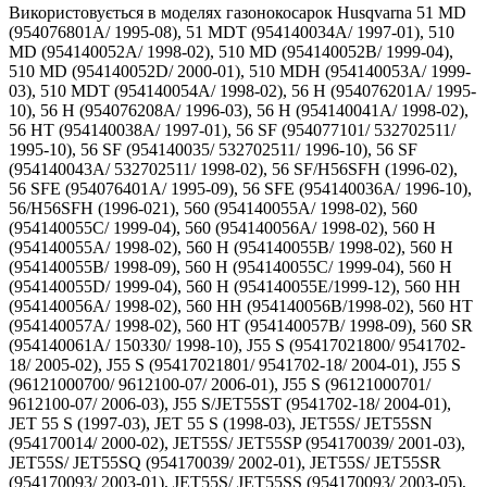
Використовується в моделях газонокосарок Husqvarna 51 MD
(954076801A/ 1995-08), 51 MDT (954140034A/ 1997-01), 510
MD (954140052A/ 1998-02), 510 MD (954140052B/ 1999-04),
510 MD (954140052D/ 2000-01), 510 MDH (954140053A/ 1999-
03), 510 MDT (954140054A/ 1998-02), 56 H (954076201A/ 1995-
10), 56 H (954076208A/ 1996-03), 56 H (954140041A/ 1998-02),
56 HT (954140038A/ 1997-01), 56 SF (954077101/ 532702511/
1995-10), 56 SF (954140035/ 532702511/ 1996-10), 56 SF
(954140043A/ 532702511/ 1998-02), 56 SF/H56SFH (1996-02),
56 SFE (954076401A/ 1995-09), 56 SFE (954140036A/ 1996-10),
56/H56SFH (1996-021), 560 (954140055A/ 1998-02), 560
(954140055C/ 1999-04), 560 (954140056A/ 1998-02), 560 H
(954140055A/ 1998-02), 560 H (954140055B/ 1998-02), 560 H
(954140055B/ 1998-09), 560 H (954140055C/ 1999-04), 560 H
(954140055D/ 1999-04), 560 H (954140055E/1999-12), 560 HH
(954140056A/ 1998-02), 560 HH (954140056B/1998-02), 560 HT
(954140057A/ 1998-02), 560 HT (954140057B/ 1998-09), 560 SR
(954140061A/ 150330/ 1998-10), J55 S (95417021800/ 9541702-
18/ 2005-02), J55 S (95417021801/ 9541702-18/ 2004-01), J55 S
(96121000700/ 9612100-07/ 2006-01), J55 S (96121000701/
9612100-07/ 2006-03), J55 S/JET55ST (9541702-18/ 2004-01),
JET 55 S (1997-03), JET 55 S (1998-03), JET55S/ JET55SN
(954170014/ 2000-02), JET55S/ JET55SP (954170039/ 2001-03),
JET55S/ JET55SQ (954170039/ 2002-01), JET55S/ JET55SR
(954170093/ 2003-01), JET55S/ JET55SS (954170093/ 2003-05),