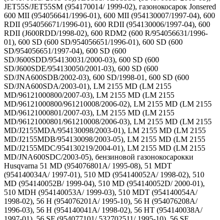
JET55S/JET55SM (954170014/ 1999-02), газонокосарок Jonsered
600 MII (954056641/1996-01), 600 MII (954130007/1997-04), 600
RDII (954056671/1996-01), 600 RDII (954130006/1997-04), 600
RDII (J600RDD/1998-02), 600 RDM2 (600 R/954056631/1996-
01), 600 SD (600 SD/954056651/1996-01), 600 SD (600
SD/954056651/1997-04), 600 SD (600
SD/J600SDD/954130031/2000-03), 600 SD (600
SD/J600SDE/954130050/2001-03), 600 SD (600
SD/JNA600SDB/2002-03), 600 SD/1998-01, 600 SD (600
SD/JNA600SDA/2003-01), LM 2155 MD (LM 2155
MD/96121000800/2007-03), LM 2155 MD (LM 2155
MD/96121000800/961210008/2006-02), LM 2155 MD (LM 2155
MD/96121000801/2007-03), LM 2155 MD (LM 2155
MD/96121000801/961210008/2006-03), LM 2155 MD (LM 2155
MD/J2155MDA/954130098/2003-01), LM 2155 MD (LM 2155
MD/J2155MDB/954130098/2003-05), LM 2155 MD (LM 2155
MD/J2155MDC/954130219/2004-01), LM 2155 MD (LM 2155
MD/JNA600SDC/2003-05), бензиновой газонокосарокки
Husqvarna 51 MD (954076801A/ 1995-08), 51 MDT
(954140034A/ 1997-01), 510 MD (954140052A/ 1998-02), 510
MD (954140052B/ 1999-04), 510 MD (954140052D/ 2000-01),
510 MDH (954140053A/ 1999-03), 510 MDT (954140054A/
1998-02), 56 H (954076201A/ 1995-10), 56 H (954076208A/
1996-03), 56 H (954140041A/ 1998-02), 56 HT (954140038A/
1997-01), 56 SF (954077101/ 532702511/ 1995-10), 56 SF