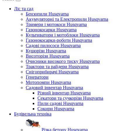
Ліс та сад
Бензопили Husqvarna
Акумуляторні та Електропили Husqvarna
Тримери і мотокоси Husqvarna
Газонокосарки Husqvarna
Культиватори і мотоблоки Husqvarna
Газонокосарки-роботи Husqvarna
Садові пилососи Husqvarna
Кущорізи Husqvarna
Висоторізи Husqvarna
Очисники високого тиску Husqvarna
Трактори та райдери Husqvarna
Снігоприбирачі Husqvarna
Генератори
Мотопомпи Husqvarna
Садовий інвентар Husqvarna
Різний інвентар Husqvarna
Секатори та сучкорізи Husqvarna
Пили садові Husqvarna
Сокири Husqvarna
Будівельна техніка
Різка бетону Husqvarna