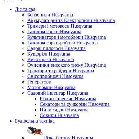
Ліс та сад
Бензопили Husqvarna
Акумуляторні та Електропили Husqvarna
Тримери і мотокоси Husqvarna
Газонокосарки Husqvarna
Культиватори і мотоблоки Husqvarna
Газонокосарки-роботи Husqvarna
Садові пилососи Husqvarna
Кущорізи Husqvarna
Висоторізи Husqvarna
Очисники високого тиску Husqvarna
Трактори та райдери Husqvarna
Снігоприбирачі Husqvarna
Генератори
Мотопомпи Husqvarna
Садовий інвентар Husqvarna
Різний інвентар Husqvarna
Секатори та сучкорізи Husqvarna
Пили садові Husqvarna
Сокири Husqvarna
Будівельна техніка
Різка бетону Husqvarna