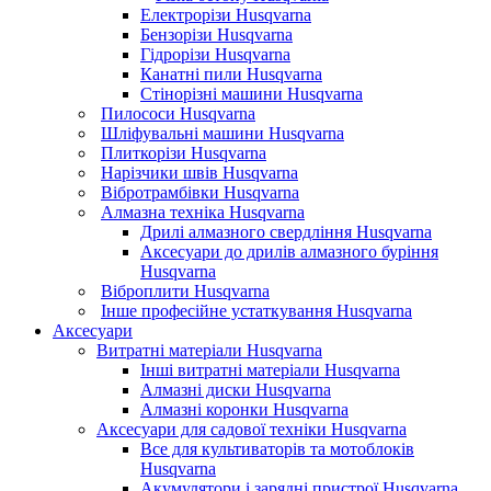
Електрорізи Husqvarna
Бензорізи Husqvarna
Гідрорізи Husqvarna
Канатні пили Husqvarna
Стінорізні машини Husqvarna
Пилососи Husqvarna
Шліфувальні машини Husqvarna
Плиткорізи Husqvarna
Нарізчики швів Husqvarna
Вібротрамбівки Husqvarna
Алмазна техніка Husqvarna
Дрилі алмазного свердління Husqvarna
Аксесуари до дрилів алмазного буріння
Husqvarna
Віброплити Husqvarna
Інше професійне устаткування Husqvarna
Аксесуари
Витратні матеріали Husqvarna
Інші витратні матеріали Husqvarna
Алмазні диски Husqvarna
Алмазні коронки Husqvarna
Аксесуари для садової техніки Husqvarna
Все для культиваторів та мотоблоків
Husqvarna
Акумулятори і зарядні пристрої Husqvarna