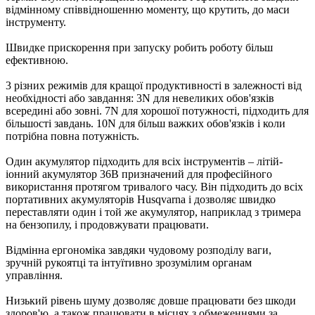
відмінному співвідношенню моменту, що крутить, до маси
інструменту.
Швидке прискорення при запуску робить роботу більш
ефективною.
3 різних режимів для кращої продуктивності в залежності від
необхідності або завдання: 3N для невеликих обов'язків
всередині або зовні. 7N для хорошої потужності, підходить для
більшості завдань. 10N для більш важких обов'язків і коли
потрібна повна потужність.
Один акумулятор підходить для всіх інструментів – літій-
іонний акумулятор 36В призначений для професійного
використання протягом тривалого часу. Він підходить до всіх
портативних акумуляторів Husqvarna і дозволяє швидко
переставляти один і той же акумулятор, наприклад з тримера
на бензопилу, і продовжувати працювати.
Відмінна ергономіка завдяки чудовому розподілу ваги,
зручній рукоятці та інтуїтивно зрозумілим органам
управління.
Низький рівень шуму дозволяє довше працювати без шкоди
здоров'ю, а також працювати в місцях з обмеженнями за