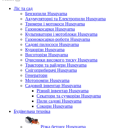
Ліс та сад
Бензопили Husqvarna
Акумуляторні та Електропили Husqvarna
Тримери і мотокоси Husqvarna
Газонокосарки Husqvarna
Культиватори і мотоблоки Husqvarna
Газонокосарки-роботи Husqvarna
Садові пилососи Husqvarna
Кущорізи Husqvarna
Висоторізи Husqvarna
Очисники високого тиску Husqvarna
Трактори та райдери Husqvarna
Снігоприбирачі Husqvarna
Генератори
Мотопомпи Husqvarna
Садовий інвентар Husqvarna
Різний інвентар Husqvarna
Секатори та сучкорізи Husqvarna
Пили садові Husqvarna
Сокири Husqvarna
Будівельна техніка
Різка бетону Husqvarna