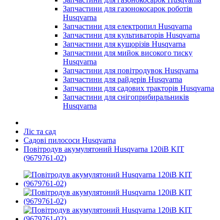
Запчастини для газонокосарок роботів
Husqvarna
Запчастини для електропил Husqvarna
Запчастини для культиваторів Husqvarna
Запчастини для кущорізів Husqvarna
Запчастини для мийок високого тиску
Husqvarna
Запчастини для повітродувок Husqvarna
Запчастини для райдерів Husqvarna
Запчастини для садових тракторів Husqvarna
Запчастини для снігоприбиральників
Husqvarna
Ліс та сад
Садові пилососи Husqvarna
Повітродув акумулятоний Husqvarna 120iB KIT
(9679761-02)