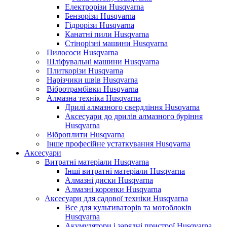
Електрорізи Husqvarna
Бензорізи Husqvarna
Гідрорізи Husqvarna
Канатні пили Husqvarna
Стінорізні машини Husqvarna
Пилососи Husqvarna
Шліфувальні машини Husqvarna
Плиткорізи Husqvarna
Нарізчики швів Husqvarna
Вібротрамбівки Husqvarna
Алмазна техніка Husqvarna
Дрилі алмазного свердління Husqvarna
Аксесуари до дрилів алмазного буріння
Husqvarna
Віброплити Husqvarna
Інше професійне устаткування Husqvarna
Аксесуари
Витратні матеріали Husqvarna
Інші витратні матеріали Husqvarna
Алмазні диски Husqvarna
Алмазні коронки Husqvarna
Аксесуари для садової техніки Husqvarna
Все для культиваторів та мотоблоків
Husqvarna
Акумулятори і зарядні пристрої Husqvarna