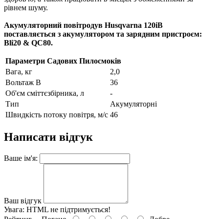
рівнем шуму.
Акумуляторний повітродув Husqvarna 120iB
поставляється з акумулятором та зарядним пристроєм:
Bli20 & QC80.
Параметри Садових Пилосмоків
Вага, кг
2,0
Вольтаж В
36
Об'єм сміттєзбірника, л
-
Тип
Акумуляторні
Швидкість потоку повітря, м/с
46
Написати відгук
Ваше ім'я:
Ваш відгук
Увага:
HTML не підтримується!