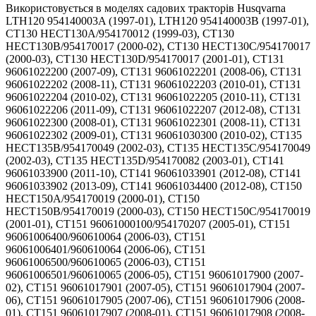
Використовується в моделях садових тракторів Husqvarna LTH120 954140003A (1997-01), LTH120 954140003B (1997-01), CT130 HECT130A/954170012 (1999-03), CT130 HECT130B/954170017 (2000-02), CT130 HECT130C/954170017 (2000-03), CT130 HECT130D/954170017 (2001-01), CT131 96061022200 (2007-09), CT131 96061022201 (2008-06), CT131 96061022202 (2008-11), CT131 96061022203 (2010-01), CT131 96061022204 (2010-02), CT131 96061022205 (2010-11), CT131 96061022206 (2011-09), CT131 96061022207 (2012-08), CT131 96061022300 (2008-01), CT131 96061022301 (2008-11), CT131 96061022302 (2009-01), CT131 96061030300 (2010-02), CT135 HECT135B/954170049 (2002-03), CT135 HECT135C/954170049 (2002-03), CT135 HECT135D/954170082 (2003-01), CT141 96061033900 (2011-10), CT141 96061033901 (2012-08), CT141 96061033902 (2013-09), CT141 96061034400 (2012-08), CT150 HECT150A/954170019 (2000-01), CT150 HECT150B/954170019 (2000-03), CT150 HECT150C/954170019 (2001-01), CT151 96061000100/954170207 (2005-01), CT151 96061006400/960610064 (2006-03), CT151 96061006401/960610064 (2006-06), CT151 96061006500/960610065 (2006-03), CT151 96061006501/960610065 (2006-05), CT151 96061017900 (2007-02), CT151 96061017901 (2007-05), CT151 96061017904 (2007-06), CT151 96061017905 (2007-06), CT151 96061017906 (2008-01), CT151 96061017907 (2008-01), CT151 96061017908 (2008-09), CT151 96061017909 (2009-01), CT151 96061018000 (2007-02), CT151 96061018001 (2007-05), CT151 96061018002 (2007-05), CT151 96061018003 (2007-05), CT151 96061018004/960610180 (2007-05), CT151 96061018005 (2007-10), CT151 96061018006 (2008-09), CT151 96061018007 (2009-01), CT151 96061018008 (2009-02), CT151 96061027400 (2010-01), CT151 96061027500 (2010-01), CT151 HECT151A/954170207 (2004-01), CT151 HECT151B/954170207 (2004-06), CT151 HECT151C/954170207 (2004-06), CT160 HECT160A/954170020 (2000-02), CT160 HECT160B/954170020 (2000-03), CT160 HECT160D/954170020 (2001-01), CTH130 954140100A (1999-10), CTH130 HECTH130A/954170018 (2000-03), CTH130 HECTH130B/954170018 (2000-03), CTH130 HECTH130C/954170018 (2001-02), CTH130 HECTH130D/954170018 (2001-02), CTH135 HAUCTH135A/954170095 (2003-01), CTH135 HECTH135A/954170050 (2002-01), CTH135 HECTH135B/954170068 (2002-01), CTH135 HECTH135C/954170068 (2002-02), CTH135 HECTH135D/954170068 (2002-03), CTH135 HECTH135E/954170083 (2003-01), CTH140 TWIN (2008-08), CTH140 TWIN 96061018500 (2007-04), CTH140 TWIN 96061018501 (2007-05), CTH140 TWIN 96061018502 (2007-05), CTH140 TWIN 96061018503 (2007-10), CTH140 TWIN 96061018504 (2009-02), CTH140 TWIN 96061019200/960610192 (2007-06), CTH140 TWIN 96061019201/960610192 (2007-06), CTH140 TWIN 96061019202 (2007-09), CTH140 TWIN 96061019203 (2009-04), CTH140 TWIN 96061019204 (2008-09), CTH140 TWIN 96061027900 (2010-01), CTH140 TWIN 96061028000 (2010-01), CTH140XP 96061007100 (2006-01), CTH140XP 96061007101/960610071 (2006-06), CTH140XP 96061014300/960610143 (2006-04), CTH140XP 96061014301/960610143 (2006-06), CTH141 96061032100 (2010-11), CTH141 96061032101 (2011-09), CTH141 96061032102 (2012-08), CTH141 96061032103 (2013-08), CTH141 96061034500 (2012-08), CTH141 96061034501 (2013-08), CTH150 TWIN 96061018100 (2007-04), CTH150 TWIN 96061018101 (2008-07), CTH150 TWIN 96061018102 (2007-09), CTH150 TWIN 96061018103 (2008-09), CTH150 TWIN 96061018200 (2007-04), CTH150 TWIN 96061018201 (2007-05), CTH150 TWIN 96061018203 (2009-01), CTH150 TWIN 96061026000 (2010-01), CTH150 TWIN 96061026100 (2010-01), CTH150 XP 96061000200/954120211 (2005-01), CTH150 XP 96061000201/954120211 (2005-04), CTH150 XP 96061006600 (2006-01), CTH150 XP HAUCT15H42A/954170090 (2003-01), CTH150 XP HECTH150KA/954170076 (2003-01), CTH150 XP HECTH150KB/954170076 (2003-01), CTH150 XP HECTH150KC/954170211 (2004-01), CTH150 XP HECTH150KD/954170211 (2004-06), CTH150 XP HECTH150KE/954170211 (2004-06), CTH150 954140101A (1999-10), CTH150 96061018202 (2007-09), CTH151 T 96061034300 (2012-08), CTH151 T 96061034301 (2013-08), CTH151 XP HAUCT15H36A/954170096 (2004-01), CTH151 XP HAUCT15H36B/954170230 (2004-09), CTH151 XP HAUCT15H36C/954170230 (2004-09), CTH151 XP HAUCT15H36D/954170230 (2004-09), CTH151 XP HAUCT15H36F/954170230 (2005-04), CTH151 XP HAUCT15H36G/954170230 (2005-04), CTH151 XP HAUCT15H36H/954170230 (2005-05), CTH151 96061000300/954170208 (2005-01), CTH151 96061000301/954170208 (2005-04), CTH151 96061006800/960610068 (2006-03), CTH151 96061006801/960610068 (2006-06), CTH151 96061006901/960610069 (2006-05), CTH151 96061020400/960610204 (2007-05), CTH151 96061020401/960610204 (2007-04), CTH151 96061020402/960610204 (2007-05), CTH151 96061020403 (2007-05), CTH151 96061020404 (2008-01), CTH151 96061020405 (2008-11), CTH151 96061027600 (2010-01), CTH151 HAUCT15HK36A/954170229 (2004-09), CTH151 HAUCT15HK36B/954170229 (2004-09), CTH151 HAUCT15HK36C/954170229 (2004-09), CTH151 HAUCT15HK36E/954170229 (2005-01), CTH151 HAUCT15HK36F/954170229 (2005-04), CTH151 HECTH151A/954170208 (2004-01), CTH151 HECTH151B/954170208 (2004-06), CTH151 HECTH151C/954170208 (2004-06), CTH151 HECTH151D/954170208 (2004-06), CTH155 HECTH155A/954170051 (2002-01), CTH155 HECTH155B/954170069 (2002-03), CTH155 HECTH155C/954170069 (2002-03), CTH155 HECTH155D/954170084 (2003-01), CTH155 HECTH155E/954170084 (2003-01), CTH160 II HECTH1602B/954170022 (2000-02), CTH160 II HECTH1602C/954170022 (2001-02), CTH160 II HECTH1602E/954170022 (2001-02), CTH160 HECTH160B/954170013 (1999-03), CTH160 HECTH160C/954170021 (2010-06), CTH160 HECTH160D/954170021 (2000-02), CTH160 HECTH160E/954170021 (2001-02), CTH160 HECTH160F/954170021 (2001-02), CTH170 HECTH170A/954170070 (2002-03), CTH170 HECTH170B/954170052 (2002-03), CTH171 96061000400/954170209 (2005-01), CTH171 96061007001/960610070 (2006-06), CTH171 96061018300 (2007-04), CTH171 96061018301 (2007-05), CTH171 96061018302 (2007-05), CTH171 96061018303 (2008-02), CTH171 96061018304 (2009-03), CTH171 96061018400 (2007-04), CTH171 96061018401 (2007-06), CTH171 96061018402 (2007-05), CTH171 96061018403 (2008-01), CTH171 96061018404 (2008-11), CTH171 96061018404 (2009-03), CTH171 96061027700 (2010-01), CTH171 96061027701 (2010-02), CTH171 96061027800 (2010-01), CTH171 HECTH171A/954170209 (2004-01), CTH171 HECTH171B/954170209 (2004-06), CTH171 HECTH171C/954170209 (2004-06), CTH171 HECTH171D/954170209 (2004-06), CTH172 96061000500/954170210 (2005-01), CTH172 96061000501/954170210 (2005-04), CTH172 96061007200 (2006-01), CTH172 96061007201/960610072 (2006-06), CTH172 HECTH172A/954170210 (2004-01), CTH172 HECTH172B/954170210 (2004-06), CTH172 HECTH172C/954170210 (2004-06), CTH172 HECTH172D/954170210 (2004-06), CTH1736 96061021600/960610216 (2007-04), CTH1736 96061021602 (2008-11), CTH1736 96061021603 (2009-03), CTH180 TWIN 96061018600 (2008-08), CTH180 TWIN 96061018601 (2007-04), CTH180 TWIN 96061018700 (2007-04), CTH180 TWIN 96061018701 (2007-05), CTH180 TWIN 96061018702/960610187 (2007-09), CTH180 XP 96061000600/954170212 (2005-01), CTH180 XP 96061000601/954170212 (2005-05), CTH180 XP 96061007400 (2006-01), CTH180 XP 96061007500/960610075 (2006-03), CTH180 XP HAUCT18H42A/954170091 (2003-01), CTH180 XP HAUCT18H42B/954170091 (2004-01), CTH180 XP HAUCT18H42C/954170231 (2004-09), CTH180 XP HAUCT18H42D/954170231 (2004-09), CTH180 XP HAUCT18H42E/954170231 (2004-09), CTH180 XP HAUCT18H42G/954170231 (2005-04), CTH180 XP HAUCT18H42H/954170231 (2005-05), CTH180 XP HECTH180KA/954170077 (2003-01), CTH180 XP HECTH180KB/954170077 (2003-01), CTH180 XP HECTH180KC/954170212 (2004-01), CTH180 XP HECTH180KD/954170212 (2004-09), CTH180 XP HECTH180KE/954170212 (2004-06), CTH182 T 96061031000 (2010-11), CTH182 T 96061031800 (2010-11), CTH191 96061000700/954170239 (2005-01), CTH191 96061000701/954170239 (2005-04), CTH191 96061007600/960610076 (2006-03), CTH191 96061007601/960610076 (2006-05), CTH191 96061007700 (2006-01), CTH191 96061007701/960610077 (2006-05), CTH191 96061018800 (2007-02), CTH191 96061018801 (2007-04), CTH191 96061018802 (2007-05), CTH191 96061018803 (2007-10), CTH191 96061018804 (2008-09), CTH191 96061018805 (2009-01), CTH191 96061018806 (2010-01), CTH191 96061018900 (2007-02), CTH191 96061018902 (2008-01), CTH191 96061018903 (2008-11), CTH191 96061018904 (2010-01), CTH192 96061030900 (2010-12), CTH192 96061031700 (2010-12), CTH200 TWIN 96061022600 (2007-10), CTH200 TWIN 96061022601 (2008-09), CTH200 TWIN 96061022700 (2008-01), CTH200 TWIN 96061022701 (2008-11), CTH200 TWIN 96061026200 (2010-01), CTH200 TWIN 96061026300 (2010-01), CTH200 954170071 (2002-01), CTH200 HECTH200A/954170053 (2002-01), CTH200 HECTH200B/954170071 (2002-03), CTH200 HECTH200C/954170071 (2002-03), CTH2036 T 96061021702 (2008-11), CTH2036 T 96061021703 (2009-04), CTH2036 TWIN 96061021700/960610217 (2007-04), CTH2036 XP 96061015800 (2006-01), CTH2038 96061030400 (2010-02), CTH2038 96061030401 (2010-06), CTH2038 96061030402 (2011-02), CTH2038 96061030403 (2011-06), CTH210 XP 96061000800/954170213 (2005-01), CTH210 XP 96061000801/954170213 (2005-04), CTH210 XP 96061007800 (2006-01), CTH210 XP 96061007900 (2006-01), CTH210 XP HECTH210KA/954170078 (2003-01), CTH210 XP HECTH210KB/954170213 (2004-01), CTH210 XP HECTH210KC/954170213 (2004-06), CTH210 XP HECTH210KD/954170213 (2004-06), CTH222 T 96061031100 (2010-11), CTH222 T 96061031900 (2010-11), CTH2238 TE 96061030500 (2010-02), CTH2238 TE 96061033700 (2011-06), CTH2542 T 96061021801 (2008-11), CTH2542 T 96061021802 (2009-03), CTH2542 TWIN 96061021800/960610218 (2007-04), CTH2542 XP 96061015900 (2006-01), CTH2642 TE 96061030600 (2010-03), CTH2642 TE 96061030601 (2011-02), CTH2642 TE 96061033800 (2011-05), GT190 HEGT190A/954820051 (1996-01), GT200 954002012A (1995-06), GT200 954140011A (1997-01), GT200 954830156A (1995-08), GT200 HCGTK200A/954840001 (1996-01), GT2254 96023000500 (2005-05), GT2254 96025000200 (2005-05), GT2254 96025000201 (2005-06), GT2254 96025000202 (2005-06), GTH200 954001122VA/954001992 (1995-03), GTH200 954002022A (1995-05), GTH200 954140046A (1998-09), GTH200 954140046B (1998-07), GTH200 954140046C (1999-04), GTH200 954140046D (1999-05), GTH200