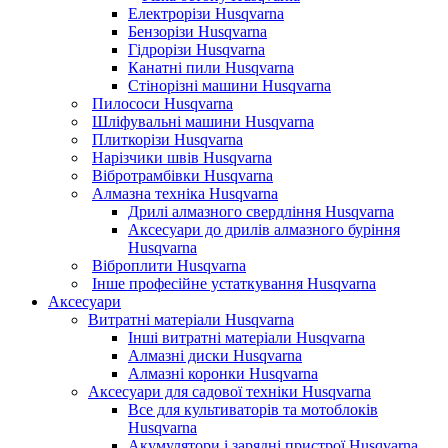
Електрорізи Husqvarna
Бензорізи Husqvarna
Гідрорізи Husqvarna
Канатні пили Husqvarna
Стінорізні машини Husqvarna
Пилососи Husqvarna
Шліфувальні машини Husqvarna
Плиткорізи Husqvarna
Нарізчики швів Husqvarna
Вібротрамбівки Husqvarna
Алмазна техніка Husqvarna
Дрилі алмазного свердління Husqvarna
Аксесуари до дрилів алмазного буріння
Husqvarna
Віброплити Husqvarna
Інше професійне устаткування Husqvarna
Аксесуари
Витратні матеріали Husqvarna
Інші витратні матеріали Husqvarna
Алмазні диски Husqvarna
Алмазні коронки Husqvarna
Аксесуари для садової техніки Husqvarna
Все для культиваторів та мотоблоків
Husqvarna
Акумулятори і зарядні пристрої Husqvarna