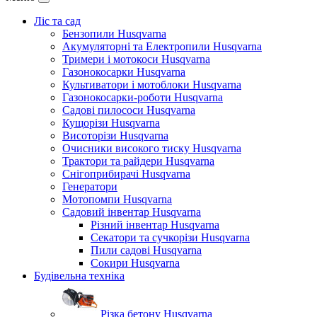
Ліс та сад
Бензопили Husqvarna
Акумуляторні та Електропили Husqvarna
Тримери і мотокоси Husqvarna
Газонокосарки Husqvarna
Культиватори і мотоблоки Husqvarna
Газонокосарки-роботи Husqvarna
Садові пилососи Husqvarna
Кущорізи Husqvarna
Висоторізи Husqvarna
Очисники високого тиску Husqvarna
Трактори та райдери Husqvarna
Снігоприбирачі Husqvarna
Генератори
Мотопомпи Husqvarna
Садовий інвентар Husqvarna
Різний інвентар Husqvarna
Секатори та сучкорізи Husqvarna
Пили садові Husqvarna
Сокири Husqvarna
Будівельна техніка
Різка бетону Husqvarna