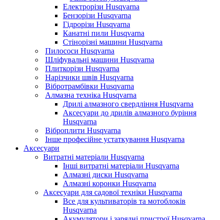
Електрорізи Husqvarna
Бензорізи Husqvarna
Гідрорізи Husqvarna
Канатні пили Husqvarna
Стінорізні машини Husqvarna
Пилососи Husqvarna
Шліфувальні машини Husqvarna
Плиткорізи Husqvarna
Нарізчики швів Husqvarna
Вібротрамбівки Husqvarna
Алмазна техніка Husqvarna
Дрилі алмазного свердління Husqvarna
Аксесуари до дрилів алмазного буріння
Husqvarna
Віброплити Husqvarna
Інше професійне устаткування Husqvarna
Аксесуари
Витратні матеріали Husqvarna
Інші витратні матеріали Husqvarna
Алмазні диски Husqvarna
Алмазні коронки Husqvarna
Аксесуари для садової техніки Husqvarna
Все для культиваторів та мотоблоків
Husqvarna
Акумулятори і зарядні пристрої Husqvarna