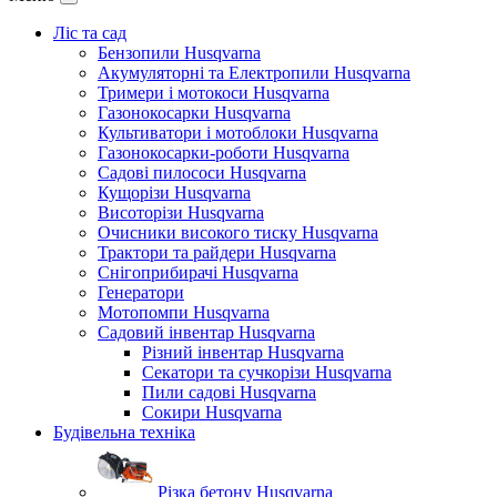
Ліс та сад
Бензопили Husqvarna
Акумуляторні та Електропили Husqvarna
Тримери і мотокоси Husqvarna
Газонокосарки Husqvarna
Культиватори і мотоблоки Husqvarna
Газонокосарки-роботи Husqvarna
Садові пилососи Husqvarna
Кущорізи Husqvarna
Висоторізи Husqvarna
Очисники високого тиску Husqvarna
Трактори та райдери Husqvarna
Снігоприбирачі Husqvarna
Генератори
Мотопомпи Husqvarna
Садовий інвентар Husqvarna
Різний інвентар Husqvarna
Секатори та сучкорізи Husqvarna
Пили садові Husqvarna
Сокири Husqvarna
Будівельна техніка
Різка бетону Husqvarna