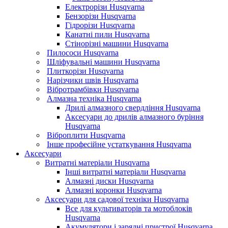
Електрорізи Husqvarna
Бензорізи Husqvarna
Гідрорізи Husqvarna
Канатні пили Husqvarna
Стінорізні машини Husqvarna
Пилососи Husqvarna
Шліфувальні машини Husqvarna
Плиткорізи Husqvarna
Нарізчики швів Husqvarna
Вібротрамбівки Husqvarna
Алмазна техніка Husqvarna
Дрилі алмазного свердління Husqvarna
Аксесуари до дрилів алмазного буріння
Husqvarna
Віброплити Husqvarna
Інше професійне устаткування Husqvarna
Аксесуари
Витратні матеріали Husqvarna
Інші витратні матеріали Husqvarna
Алмазні диски Husqvarna
Алмазні коронки Husqvarna
Аксесуари для садової техніки Husqvarna
Все для культиваторів та мотоблоків
Husqvarna
Акумулятори і зарядні пристрої Husqvarna