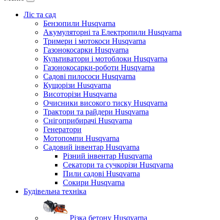
Ліс та сад
Бензопили Husqvarna
Акумуляторні та Електропили Husqvarna
Тримери і мотокоси Husqvarna
Газонокосарки Husqvarna
Культиватори і мотоблоки Husqvarna
Газонокосарки-роботи Husqvarna
Садові пилососи Husqvarna
Кущорізи Husqvarna
Висоторізи Husqvarna
Очисники високого тиску Husqvarna
Трактори та райдери Husqvarna
Снігоприбирачі Husqvarna
Генератори
Мотопомпи Husqvarna
Садовий інвентар Husqvarna
Різний інвентар Husqvarna
Секатори та сучкорізи Husqvarna
Пили садові Husqvarna
Сокири Husqvarna
Будівельна техніка
Різка бетону Husqvarna