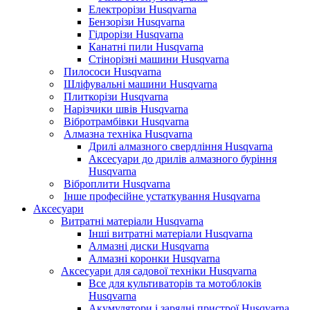
Електрорізи Husqvarna
Бензорізи Husqvarna
Гідрорізи Husqvarna
Канатні пили Husqvarna
Стінорізні машини Husqvarna
Пилососи Husqvarna
Шліфувальні машини Husqvarna
Плиткорізи Husqvarna
Нарізчики швів Husqvarna
Вібротрамбівки Husqvarna
Алмазна техніка Husqvarna
Дрилі алмазного свердління Husqvarna
Аксесуари до дрилів алмазного буріння
Husqvarna
Віброплити Husqvarna
Інше професійне устаткування Husqvarna
Аксесуари
Витратні матеріали Husqvarna
Інші витратні матеріали Husqvarna
Алмазні диски Husqvarna
Алмазні коронки Husqvarna
Аксесуари для садової техніки Husqvarna
Все для культиваторів та мотоблоків
Husqvarna
Акумулятори і зарядні пристрої Husqvarna