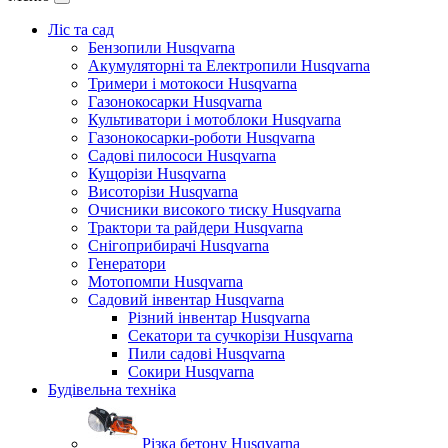
Ліс та сад
Бензопили Husqvarna
Акумуляторні та Електропили Husqvarna
Тримери і мотокоси Husqvarna
Газонокосарки Husqvarna
Культиватори і мотоблоки Husqvarna
Газонокосарки-роботи Husqvarna
Садові пилососи Husqvarna
Кущорізи Husqvarna
Висоторізи Husqvarna
Очисники високого тиску Husqvarna
Трактори та райдери Husqvarna
Снігоприбирачі Husqvarna
Генератори
Мотопомпи Husqvarna
Садовий інвентар Husqvarna
Різний інвентар Husqvarna
Секатори та сучкорізи Husqvarna
Пили садові Husqvarna
Сокири Husqvarna
Будівельна техніка
Різка бетону Husqvarna