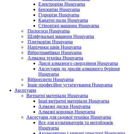
Електрорізи Husqvarna
Бензорізи Husqvarna
Гідрорізи Husqvarna
Канатні пили Husqvarna
Стінорізні машини Husqvarna
Пилососи Husqvarna
Шліфувальні машини Husqvarna
Плиткорізи Husqvarna
Нарізчики швів Husqvarna
Вібротрамбівки Husqvarna
Алмазна техніка Husqvarna
Дрилі алмазного свердління Husqvarna
Аксесуари до дрилів алмазного буріння
Husqvarna
Віброплити Husqvarna
Інше професійне устаткування Husqvarna
Аксесуари
Витратні матеріали Husqvarna
Інші витратні матеріали Husqvarna
Алмазні диски Husqvarna
Алмазні коронки Husqvarna
Аксесуари для садової техніки Husqvarna
Все для культиваторів та мотоблоків
Husqvarna
Акумулятори і зарядні пристрої Husqvarna