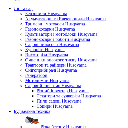
Ліс та сад
Бензопили Husqvarna
Акумуляторні та Електропили Husqvarna
Тримери і мотокоси Husqvarna
Газонокосарки Husqvarna
Культиватори і мотоблоки Husqvarna
Газонокосарки-роботи Husqvarna
Садові пилососи Husqvarna
Кущорізи Husqvarna
Висоторізи Husqvarna
Очисники високого тиску Husqvarna
Трактори та райдери Husqvarna
Снігоприбирачі Husqvarna
Генератори
Мотопомпи Husqvarna
Садовий інвентар Husqvarna
Різний інвентар Husqvarna
Секатори та сучкорізи Husqvarna
Пили садові Husqvarna
Сокири Husqvarna
Будівельна техніка
Різка бетону Husqvarna