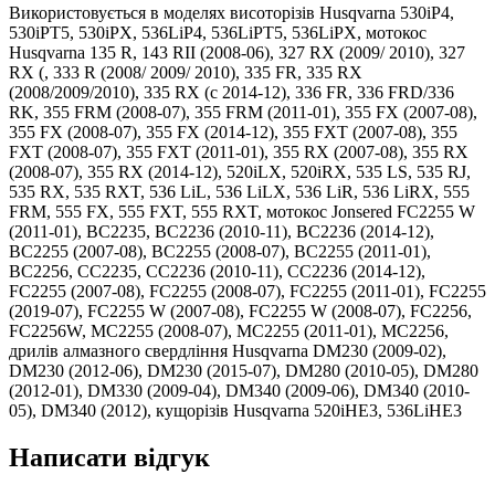
Використовується в моделях висоторізів Husqvarna 530iP4,
530iPT5, 530iPX, 536LiP4, 536LiPT5, 536LiPX, мотокос
Husqvarna 135 R, 143 RII (2008-06), 327 RX (2009/ 2010), 327
RX (, 333 R (2008/ 2009/ 2010), 335 FR, 335 RX
(2008/2009/2010), 335 RX (c 2014-12), 336 FR, 336 FRD/336
RK, 355 FRM (2008-07), 355 FRM (2011-01), 355 FX (2007-08),
355 FX (2008-07), 355 FX (2014-12), 355 FXT (2007-08), 355
FXT (2008-07), 355 FXT (2011-01), 355 RX (2007-08), 355 RX
(2008-07), 355 RX (2014-12), 520iLX, 520iRX, 535 LS, 535 RJ,
535 RX, 535 RXT, 536 LiL, 536 LiLX, 536 LiR, 536 LiRX, 555
FRM, 555 FX, 555 FXT, 555 RXT, мотокос Jonsered FC2255 W
(2011-01), BC2235, BC2236 (2010-11), BC2236 (2014-12),
BC2255 (2007-08), BC2255 (2008-07), BC2255 (2011-01),
BC2256, CC2235, CC2236 (2010-11), CC2236 (2014-12),
FC2255 (2007-08), FC2255 (2008-07), FC2255 (2011-01), FC2255
(2019-07), FC2255 W (2007-08), FC2255 W (2008-07), FC2256,
FC2256W, MC2255 (2008-07), MC2255 (2011-01), MC2256,
дрилів алмазного свердління Husqvarna DM230 (2009-02),
DM230 (2012-06), DM230 (2015-07), DM280 (2010-05), DM280
(2012-01), DM330 (2009-04), DM340 (2009-06), DM340 (2010-
05), DM340 (2012), кущорізів Husqvarna 520iHE3, 536LiHE3
Написати відгук