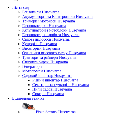
Ліс та сад
Бензопили Husqvarna
Акумуляторні та Електропили Husqvarna
Тримери і мотокоси Husqvarna
Газонокосарки Husqvarna
Культиватори і мотоблоки Husqvarna
Газонокосарки-роботи Husqvarna
Садові пилососи Husqvarna
Кущорізи Husqvarna
Висоторізи Husqvarna
Очисники високого тиску Husqvarna
Трактори та райдери Husqvarna
Снігоприбирачі Husqvarna
Генератори
Мотопомпи Husqvarna
Садовий інвентар Husqvarna
Різний інвентар Husqvarna
Секатори та сучкорізи Husqvarna
Пили садові Husqvarna
Сокири Husqvarna
Будівельна техніка
Різка бетону Husqvarna