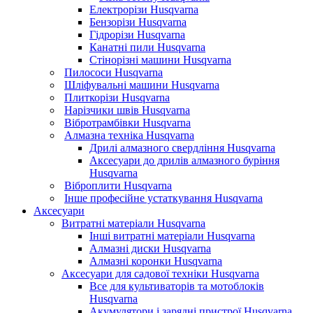
Електрорізи Husqvarna
Бензорізи Husqvarna
Гідрорізи Husqvarna
Канатні пили Husqvarna
Стінорізні машини Husqvarna
Пилососи Husqvarna
Шліфувальні машини Husqvarna
Плиткорізи Husqvarna
Нарізчики швів Husqvarna
Вібротрамбівки Husqvarna
Алмазна техніка Husqvarna
Дрилі алмазного свердління Husqvarna
Аксесуари до дрилів алмазного буріння
Husqvarna
Віброплити Husqvarna
Інше професійне устаткування Husqvarna
Аксесуари
Витратні матеріали Husqvarna
Інші витратні матеріали Husqvarna
Алмазні диски Husqvarna
Алмазні коронки Husqvarna
Аксесуари для садової техніки Husqvarna
Все для культиваторів та мотоблоків
Husqvarna
Акумулятори і зарядні пристрої Husqvarna