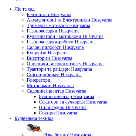
Ліс та сад
Бензопили Husqvarna
Акумуляторні та Електропили Husqvarna
Тримери і мотокоси Husqvarna
Газонокосарки Husqvarna
Культиватори і мотоблоки Husqvarna
Газонокосарки-роботи Husqvarna
Садові пилососи Husqvarna
Кущорізи Husqvarna
Висоторізи Husqvarna
Очисники високого тиску Husqvarna
Трактори та райдери Husqvarna
Снігоприбирачі Husqvarna
Генератори
Мотопомпи Husqvarna
Садовий інвентар Husqvarna
Різний інвентар Husqvarna
Секатори та сучкорізи Husqvarna
Пили садові Husqvarna
Сокири Husqvarna
Будівельна техніка
Різка бетону Husqvarna