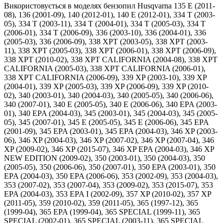
Використовується в моделях бензопил Husqvarna 135 E (2011-08), 136 (2001-09), 140 (2012-01), 140 E (2012-01), 334 T (2003-05), 334 T (2003-11), 334 T (2004-01), 334 T (2005-03), 334 T (2006-01), 334 T (2006-09), 336 (2003-10), 336 (2004-01), 336 (2005-03), 336 (2006-09), 338 XPT (2003-05), 338 XPT (2003-11), 338 XPT (2005-03), 338 XPT (2006-01), 338 XPT (2006-09), 338 XPT (2010-02), 338 XPT CALIFORNIA (2004-08), 338 XPT CALIFORNIA (2005-03), 338 XPT CALIFORNIA (2006-01), 338 XPT CALIFORNIA (2006-09), 339 XP (2003-10), 339 XP (2004-01), 339 XP (2005-03), 339 XP (2006-09), 339 XP (2010-02), 340 (2003-01), 340 (2004-03), 340 (2005-05), 340 (2006-06), 340 (2007-01), 340 E (2005-05), 340 E (2006-06), 340 EPA (2003-01), 340 EPA (2004-03), 345 (2003-01), 345 (2004-03), 345 (2005-05), 345 (2007-01), 345 E (2005-05), 345 E (2006-06), 345 EPA (2001-09), 345 EPA (2003-01), 345 EPA (2004-03), 346 XP (2003-06), 346 XP (2004-03), 346 XP (2007-02), 346 XP (2007-04), 346 XP (2009-02), 346 XP (2015-07), 346 XP EPA (2004-03), 346 XP NEW EDITION (2009-02), 350 (2003-01), 350 (2004-03), 350 (2005-05), 350 (2006-06), 350 (2007-01), 350 EPA (2003-01), 350 EPA (2004-03), 350 EPA (2006-06), 353 (2002-09), 353 (2004-03), 353 (2007-02), 353 (2007-04), 353 (2009-02), 353 (2015-07), 353 EPA (2004-03), 353 EPA I (2002-09), 357 XP (2010-02), 357 XP (2011-05), 359 (2010-02), 359 (2011-05), 365 (1997-12), 365 (1999-04), 365 EPA (1999-04), 365 SPECIAL (1999-11), 365 SPECIAL (2002-01), 365 SPECIAL (2003-11), 365 SPECIAL (2005-05), 365 SPECIAL (2007-03), 365 SPECIAL EPA (1999-11), 365 SPECIAL EPA (2002-01), 365 SPECIAL EPA (2003-11), 365 SPECIAL EPA (2005-05), 365 SPECIAL EPA (2007-03), 40 (1991-06), 40 (1995-06), 40 (2001-09), 40 ONLY FOR US (1998-05), 435 (2008-05), 435 (2009-02), 435 (2010-06), 435 (2011-05), 435 E (2008-05), 435 E (2009-02), 435 E (2010-06), 435 E (2011-05), 435 e II, 435 II, 435 II (9676758-35), 440 E (2008-05), 440 E (2009-02), 440 E (2010-06), 440 E (2011-05), 440 e II, 440 II, 445 (2010-09), 445 (2011-07), 445 E (2010-09), 445 E (2011-07), 445 e II, 450 (2011-09), 450 E (2010-09), 450 E (2011-07), 450 e II, 450 II, 49 (1996-01 ), 49 (1998-05), 49 (2001-09), 49 EPA (2001-09), 49 EPA ONLY FOR US (1998-05), 51 (1998-06), 51 (2000-05), 51 EPA (1998-06), 51 EPA (2000-05), 55 (1998-06), 55 (2000-05), 55 (2004-01), 55 (2005-04), 55 (2006-02), 55 (2007-02), 55 EPA (1998-06), 55 EPA (2000-05), 55 EU1 (2005-04), 55 EU1 (2006-02), 55 EU1 (2007-02), 55 RANCHER (2010-04), 55 RANCHER EPA (1998-08), 55 RANCHER EPA (2000-05), 55 RANCHER EPA (2005-04), 55 RANCHER EPA (2006-02), 55 RANCHER EPA (2007-02), 555, 556, 560 XP/XPG, 562 XP/XPG, 570 (2005-04), 570 (2007-01), 570 (2009-08), 570 (2011-01), 570 AutoTune (2010-11), 570 AutoTune (2013-03), 570 EPA (2005-04), 570 EPA (2007-01), 570 EPA (2008-08), 570 EPA (2009-01), 570 II, 575 XP (2005-04), 575 XP (2007-01), 575 XP EPA (2005-04), 575 XP EPA (2007-01), 576 XP (2009-01), 576 XP AUTO TUNE (2010-03), 576 XP AUTO TUNE (2013-03), 576 XP AUTO TUNE (2017-06), 576 XP EPA (2008-08), 576 XP EPA (2010-01), 576 XP EPA (2011-01), 576 XP EPA (2017-06), бензопил Jonsered 2041/1993-05, 2041/1994-09, 2041/1996-05, 2041/2001-09, 2045/1993-05, 2045/1994-09, 2045/1994-12, 2045/1996-05, 2050/1993-05, 2050/1994-09, 2050/1994-12, 2050/1996-05, 2050/2001-09, 2065/1999-03, 2065/EPA/1999-03, 2165/2000-04, 2165/2002-01, 2165/EPA/2000-04, 2165/EPA/2002-01, CS2135 T/2005-03, CS2135 T/2007-01, CS2139 T/2008-02, CS2139 T/2010-03, CS2141/2003-01, CS2141/2004-03, CS2141/2007-01, CS2141/EPA/2004-03, CS2145/2003-01, CS2145/2004-03, CS2145/2007-01, CS2145/EPA/2004-03, CS2147/2003-08, CS2147/2004-03, CS2147/2007-04, CS2147/EPA/2004-03, CS2150/2003-01, CS2150/2004-03, CS2150/2007-01, CS2150/EPA/2004-03, CS2152/2002-09, CS2152/2003-08, CS2152/2004-03, CS2152/2007-04, CS2152/2007-08, CS2152/2009-02, CS2152/EPA I/2002-09, CS2152/EPA I/2003-08, CS2152/from 2015-07, CS2153/2007-08, CS2153/2009-02, CS2153/from 2015-07, CS2156/2011-05, висоторізів Husqvarna 323P 4 (2004-06), 323P 4 (2006-07), 323P 4 SAW ATTACHMENT (2002-01), 323P 4 SAW ATTACHMENT (2002-05), 325P 4 X-SERIES (2001-02), 325P 4 X-SERIES SAW ATTACHMENT (2002-01), 325P 4 X-SERIES SAW ATTACHMENT (2002-05), 325P 5 X-SERIES (2004-06), 325P 5 X-SERIES SAW ATTACHMENT (2002-05), 325P5 (2006-07), 326P 4 SAW ATTACHMENT (2002-05), 326P 4 SAW ATTACHMENT (2004-06), 326P 4 SAW ATTACHMENT (2006-07), 326P 4 X-SERIES (2001-09), 326P 4 X-SERIES SAW ATTACHMENT (2002-05), 326P 5 SAW ATTACHMENT (2004-06), 326P 5 X-SERIES (2006-07), 326P 5 X-SERIES SAW ATTACHMENT (2002-05), 326P 5 X-SERIES SAW ATTACHMENT (2006-07), 327 P4, 327 PT5S (2011-06), 327 PT5S (2012-01), SAW ATTACHMENT (2004-06), SAW ATTACHMENT (2006-07), мотокос Husqvarna 326 LS 966763205 (2009-05), 123 C (2004-03), 123 L (2004-03), 123 LD (2004-03), 135 R, 223 L, 223 L (2006-01), 223 R (2006-01), 240 (2001-01), 240 Epa (2001-01/ US), 240 F, 240 R (2002-08), 240 R (2005-09), 240 R Epa (2002-08), 241 R (2007-11), 241 R (2009-09), 241 R (from 2014-12), 241 RJ, 241 RJ (2007-11), 245 (2001-01), 245 Epa (2001-01/ US), 245 R (2002-08), 245 R Epa (2002-08), 245 RX (2002-08), 245 RX Epa (2002-08), 322 C, 322 E (1999-10), 322 E (2001-01), 322 L (1999-03), 322 L (2000-01), 322 L (2002-01), 322 R (1999-03), 322 R (2000-05), 322 R (2001-02), 322 T (2000-05), 322 T (2001-02), 323 C (2002-01), 323 C (2005-05), 323 C (2005-05) V2, 323 C (2008-03), 323 E, 323 Ex, 323 L (2005-05), 323 L (2006-04), 323 L (2007-01), 323 L (2008-03), 323 LD (2002-01), 323 LD (2005-05), 323 LD (2005-05) V2, 323 LD (2008-03), 323 R (2002-01), 323 R (2004-03), 323 R (2005-05), 323 R (2006-04), 323 R (2007-01), 323 R (c 2014-12), 323 RII (2008-03), 323 RII (, 323 RJ (2002-01), 323 RJ (2005-05), 323 RJ (2008-03), 325 CX (2002-01), 325 CX (2002-01) V2, 325 CX (2005-05), 325 CX (2005-05) V2, 325 CX (2008-03), 325 E X-Series (1999-10), 325 E X-Series (2001-01), 325 E X-Series (2002-03), 325 L, 325 LDx (2002-01), 325 LDx (2005-05), 325 LDx (2008-03), 325 Lx (1999-03), 325 Lx (2000-01), 325 Lx (2002-01), 325 Lx (2005-05), 325 Lx (2005-05) V2, 325 Lx (2008-03), 325 LXT, 325 RDX (2002-01), 325 RDX (2005-05), 325 RJ X-Series (2000-01), 325 RJX (2002-01), 325 RJX (2005-05), 325 RJX (2008-03), 325 RX (1999-03), 325 RX (2000-05), 325 RX (2001-02), 325 RX (2002-01), 325 RX (2005-05), 325 RX (2008-03), 325 RXT (2002-01), 325 TX (2000-05), 325 TX (2001-02), 326 C (2001-03), 326 C (2002-02), 326 C (2002-08), 326 C (2004-03), 326 C (2006-04), 326 CX, 326 E X-Series (2001-03), 326 E X-Series (2002-02), 326 E X-Series (2014-12), 326 ES, 326 L (2001-03), 326 L (2002-02), 326 L (2002-08), 326 L (2004-03), 326 L (2006-04), 326 LDx (2002-08), 326 LDx (2004-03), 326 LDx (2006-04), 326 LDx (2007-01), 326 LDx (2009-05), 326 LS 966763205 (2007-01), 326 Lx (2002-08), 326 Lx (2004-03), 326 Lx (2006-04), 326 Lx (2007-01), 326 LX (2009-05), 326 R X-Series (2001-03), 326 R X-Series (2002-02), 326 RJX (2004-03), 326 RJX (2006-04), 326 RJX (2007-01), 326 RJX (c 2009-05), 326 RX (2002-08), 326 RX (2004-03), 326 RX (2006-04), 326 RX (2007-01), 326 RX (, 326L X-Series (2001-03), 326L X-Series (2002-02), 327 ES (2010-05), 327 ES (2014-12), 327 LDx (2012-01), 327 RDX (2008-03), 327 RDX (, 327 RJX (2008-03), 327 RJX (c 2012-01), 327 RX (2008-03), 327 RX (, 333 R (2005-06), 333 R (2006-10), 333 R (2007-01), 333 R (2008/ 2009/ 2010), 333 R (c 2014-12), 333 RJ (2006-10), 333 RJ (2007-01), 333 RJ (2008/ 2009/ 2010), 333 RJ (c 2014-12), 335 FR, 335 LS (2007-01), 335 LS (2008/2009/2010), 335 LS (2014-12), 335 LX (2006-10), 335 LX (2007-01), 335 LX (2008/2009/2010), 335 LX (2014-12), 335 R X-Series (2005-06), 335 RJX (2006-10), 335 RJX (2007-01), 335 RJX (2008/ 2009/ 2010), 335 RJX (c 2014-12), 335 RX (2006-10), 335 RX (2007-01), 335 RX (2008/2009/2010), 335 RX (c 2014-12), 336 FR, 336 FRD/336 RK, 343, 343 F (2003-05), 343 F (2004-08), 343 F (2006-10), 343 F (2008-05), 343 F (2010-09), 343 F (2011-02), 343 FR (2008-05), 343 FR (2010-09), 343 FR (c 2014-12), 343 FRM (2008-05), 343 R (2003-05), 343 R (2004-08), 343 R (2006-10), 343 R (2010-09), 343 R (2014-12), 345 FX (2003-05), 345 FX (2004-08), 345 FX (2006-10), 345 FX (2008-05), 345 FX (2010-09), 345 FX (2011-02), 345 FXT (2003-05), 345 FXT (2004-08), 345 FXT (2006-10), 345 FXT (2008-05), 345 FXT (2010-09), 345 FXT (2011-02), 345 R (2003-05), 345 R (2008-05), 345 RX (2004-08), 345 RX (2006-10), 345 RX (2008-05), 345 RX (2010-09), 345 RX (2014-12), 535 FBX, 535 LK, 535 LS, 535 RJ, 535 RX, 535 RXT, мотокос Jonsered BC2125 (2003-03), BC2125 (2004-01), BC2125 (2005-01), BC2125 (2008-09), BC2145 (2004-08), BC2145 (2006-01), BC2145 (2006-10), BC2145 (2008-05), BC2145 (2010-09), BC2145 (2014-12), BC2235, BC2236 (2007-01), BC2236 (2008-09), BC2236 (2010-11), BC2236 (2014-12), CC2145 (2008-05), CC2145 (2010-09), CC2145 (2014-12), CC2235, CC2236 (2008-09), CC2236 (2010-11), CC2236 (2014-12), FC2145 (2004-08), FC2145 (2006-01), FC2145 (2006-10), FC2145 (2008-05), FC2145 (2010-09), FC2145 (2011-02), FC2145 S (2004-08), FC2145 S (2006-01), FC2145 S (2006-10), FC2145 S (2008-05), FC2145 S (2011-02), FC2145 W (2006-01), FC2145 W (2006-10), FC2145 W (2008-05), FC2145 W (2010-09), FC2145 W (2011-02), GC2125 C/2005-01, GC2125 C/2008-09, GC2125/2003-03, GC2125/2004-01, GC2125/2005-01, GC2125/2008-09, GC2236 (2007-01), GC2236 (2010-11), GC2236 (2011-02), GC2236 (2014-12), GR2126 D/2002-01, GR2126 L/2002-01, GR41 (2001-03), GR41 EPA (2002-08), GR41 EPA (2006-01), GR50 (2001-03), GR50 (2002-08), GR50 (2006-01), GR50 EPA (2001-03), GR50 EPA (2002-08), GR50 EPA (2006-01), GT2125 L/2002-01, GT2125/2003-03, GT2125/2004-01, GT2125/2005-01, GT2125/2008-09, RS44 (2001-03), RS44 (2002-08), RS44 (2014-12), RS44 EPA (2001-03), RS44 EPA (2002-08), RS44 EPA (2006-01), кущорізів Husqvarna 115 iHD45 967098301/967098302/967098303 (2018-02), 1325 HE4 X-SERIES (2005-02), 323 HD60 (2002-06), 323 HD60 (2006-06), 323 HD60 (2008-04), 323 HD60 (2009-02), 323 HE3 (2005-02), 323 HE3 (2005-09), 323 HE3 (2005-1