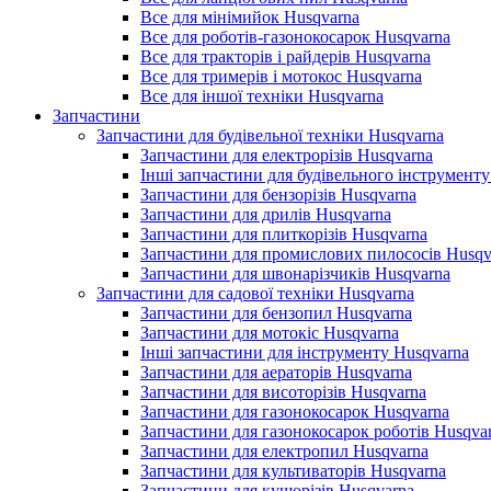
Все для мінімийок Husqvarna
Все для роботів-газонокосарок Husqvarna
Все для тракторів і райдерів Husqvarna
Все для тримерів і мотокос Husqvarna
Все для іншої техніки Husqvarna
Запчастини
Запчастини для будівельної техніки Husqvarna
Запчастини для електрорізів Husqvarna
Інші запчастини для будівельного інструменту
Запчастини для бензорізів Husqvarna
Запчастини для дрилів Husqvarna
Запчастини для плиткорізів Husqvarna
Запчастини для промислових пилососів Husqv
Запчастини для швонарізчиків Husqvarna
Запчастини для садової техніки Husqvarna
Запчастини для бензопил Husqvarna
Запчастини для мотокіс Husqvarna
Інші запчастини для інструменту Husqvarna
Запчастини для аераторів Husqvarna
Запчастини для висоторізів Husqvarna
Запчастини для газонокосарок Husqvarna
Запчастини для газонокосарок роботів Husqva
Запчастини для електропил Husqvarna
Запчастини для культиваторів Husqvarna
Запчастини для кущорізів Husqvarna