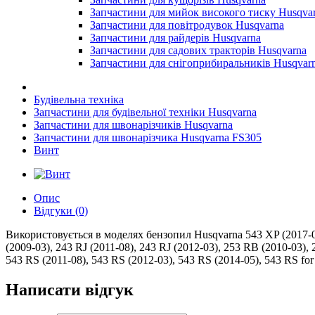
Запчастини для мийок високого тиску Husqva
Запчастини для повітродувок Husqvarna
Запчастини для райдерів Husqvarna
Запчастини для садових тракторів Husqvarna
Запчастини для снігоприбиральників Husqvar
Будівельна техніка
Запчастини для будівельної техніки Husqvarna
Запчастини для швонарізчиків Husqvarna
Запчастини для швонарізчика Husqvarna FS305
Винт
Опис
Відгуки (0)
Використовується в моделях бензопил Husqvarna 543 XP (2017-08)
(2009-03), 243 RJ (2011-08), 243 RJ (2012-03), 253 RB (2010-03)
543 RS (2011-08), 543 RS (2012-03), 543 RS (2014-05), 543 RS fo
Написати відгук