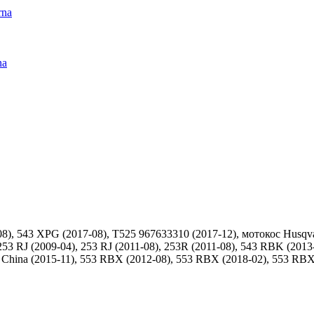
rna
na
, 543 XPG (2017-08), T525 967633310 (2017-12), мотокос Husqvarn
, 253 RJ (2009-04), 253 RJ (2011-08), 253R (2011-08), 543 RBK (20
r China (2015-11), 553 RBX (2012-08), 553 RBX (2018-02), 553 RBX