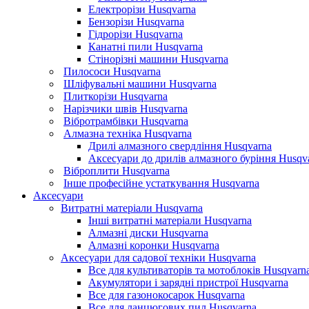
Електрорізи Husqvarna
Бензорізи Husqvarna
Гідрорізи Husqvarna
Канатні пили Husqvarna
Стінорізні машини Husqvarna
Пилососи Husqvarna
Шліфувальні машини Husqvarna
Плиткорізи Husqvarna
Нарізчики швів Husqvarna
Вібротрамбівки Husqvarna
Алмазна техніка Husqvarna
Дрилі алмазного свердління Husqvarna
Аксесуари до дрилів алмазного буріння Husqv
Віброплити Husqvarna
Інше професійне устаткування Husqvarna
Аксесуари
Витратні матеріали Husqvarna
Інші витратні матеріали Husqvarna
Алмазні диски Husqvarna
Алмазні коронки Husqvarna
Аксесуари для садової техніки Husqvarna
Все для культиваторів та мотоблоків Husqvarn
Акумулятори і зарядні пристрої Husqvarna
Все для газонокосарок Husqvarna
Все для ланцюгових пил Husqvarna