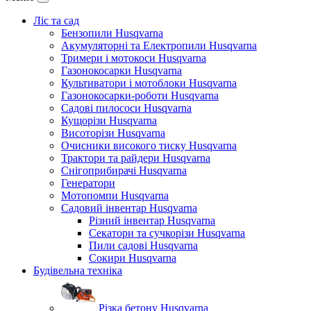
Ліс та сад
Бензопили Husqvarna
Акумуляторні та Електропили Husqvarna
Тримери і мотокоси Husqvarna
Газонокосарки Husqvarna
Культиватори і мотоблоки Husqvarna
Газонокосарки-роботи Husqvarna
Садові пилососи Husqvarna
Кущорізи Husqvarna
Висоторізи Husqvarna
Очисники високого тиску Husqvarna
Трактори та райдери Husqvarna
Снігоприбирачі Husqvarna
Генератори
Мотопомпи Husqvarna
Садовий інвентар Husqvarna
Різний інвентар Husqvarna
Секатори та сучкорізи Husqvarna
Пили садові Husqvarna
Сокири Husqvarna
Будівельна техніка
Різка бетону Husqvarna