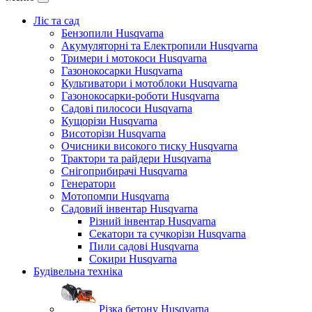
Ліс та сад
Бензопили Husqvarna
Акумуляторні та Електропили Husqvarna
Тримери і мотокоси Husqvarna
Газонокосарки Husqvarna
Культиватори і мотоблоки Husqvarna
Газонокосарки-роботи Husqvarna
Садові пилососи Husqvarna
Кущорізи Husqvarna
Висоторізи Husqvarna
Очисники високого тиску Husqvarna
Трактори та райдери Husqvarna
Снігоприбирачі Husqvarna
Генератори
Мотопомпи Husqvarna
Садовий інвентар Husqvarna
Різний інвентар Husqvarna
Секатори та сучкорізи Husqvarna
Пили садові Husqvarna
Сокири Husqvarna
Будівельна техніка
Різка бетону Husqvarna