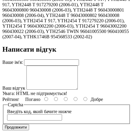
917, YTH2448 T 917279200 (2006-01), YTH2448 T
96043000800 960430008 (2006-03), YTH2448 T 96043000801
960430008 (2006-04), YTH2448 T 96043000802 960430008
(2006-03), YTH2454 T 917, YTH2454 T 917279220 (2006-01),
YTH2454 T 96043002200 (2006-03), YTH2454 T 96043002200
960430022 (2006-03), YTH2546 TWIN 96041005500 960410055
(2007-04), YTHK1746B 954568533 (2002-02)
Написати відгук
Ваше ім'я:
Ваш відгук
Увага:
HTML не підтримується!
Рейтинг
Погано
Добре
Captcha
Введіть код, який бачите нижче
Продовжити