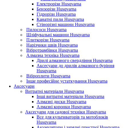
Електрорізи Husqvarna
Бензорізи Husqvarna
Гідрорізи Husqvarna
Канатні пили Husqvarna
Стінорізні машини Husqvarna
Пилососи Husqvarna
Шліфувальні машини Husqvarna
Плиткорізи Husqvarna
Нарізчики швів Husqvarna
Вібротрамбівки Husqvarna
Алмазна техніка Husqvarna
Дрилі алмазного свердління Husqvarna
Аксесуари до дрилів алмазного буріння
Husqvarna
Віброплити Husqvarna
Інше професійне устаткування Husqvarna
Аксесуари
Витратні матеріали Husqvarna
Інші витратні матеріали Husqvarna
Алмазні диски Husqvarna
Алмазні коронки Husqvarna
Аксесуари для садової техніки Husqvarna
Все для культиваторів та мотоблоків
Husqvarna
Акумулятори і зарядні пристрої Husqvarna