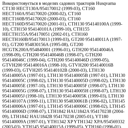
Використовується в моделях садових тракторів Husqvarna
CT130 HECT130A/954170012 (1999-03), CT160
HECT160A/954170020 (2000-02), CT160
HECT160B/954170020 (2000-03), CT160
HECT160D/954170020 (2001-01), CTH130 954140100A (1999-
10), CTH150 954140101A (1999-10), CTH155
HECTH155A/954170051 (2002-01), CTH160
HECTH160B/954170013 (1999-03), GT200 954140011A (1997-
01), GT200 954830156A (1995-08), GT200
HCGTK200A/954840001 (1996-01), GTH200 954140046A
(1998-09), GTH200 954140046B (1998-07), GTH200
954140046C (1999-04), GTH200 954140046D (1999-05),
GTVH200 954140016A (1998-10), GTVH200 954140016B
(1999-03), GTVH205 954140102B (2000-03), LTH130
954140005A (1997-01), LTH130 954140005B (1997-01), LTH130
954140005C (1998-02), LTH130 954140005D (1998-02), LTH130
954140005E (1997-10), LTH130 954140005F (1998-07), LTH130
954140005G (1998-07), LTH130 954140005H (1998-07), LTH130
954140005J (1998-10), LTH130 954140005K (1999-03), LTH130
954140107A (1999-11), LTH130 954830061B (1996-02), LTH145
954140006A (1997-01), LTH145 954140006C (1998-02), LTH145
954140006D (1998-07), LTH1842 HAU1842A 954170238 (2004-
09), LTH1842 HAU1842B 954170238 (2005-01), YT180
954140009A (1997-01), YTH1342 XP YTH1342 XPA/954569332
(2003-03), YTH145 954140015A (1999-05), YTH160 (1996-01),