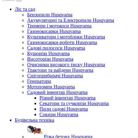
Ліс та сад
Бензопили Husqvarna
Акумуляторні та Електропили Husqvarna
Тримери і мотокоси Husqvarna
Газонокосарки Husqvarna
Культиватори і мотоблоки Husqvarna
Газонокосарки-роботи Husqvarna
Садові пилососи Husqvarna
Кущорізи Husqvarna
Висоторізи Husqvarna
Очисники високого тиску Husqvarna
Трактори та райдери Husqvarna
Снігоприбирачі Husqvarna
Генератори
Мотопомпи Husqvarna
Садовий інвентар Husqvarna
Різний інвентар Husqvarna
Секатори та сучкорізи Husqvarna
Пили садові Husqvarna
Сокири Husqvarna
Будівельна техніка
Різка бетону Husqvarna