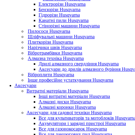
Електрорізи Husqvarna
Бензорізи Husqvarna
Гідрорізи Husqvarna
Канатні пили Husqvarna
Стінорізні машини Husqvarna
Пилососи Husqvarna
Шліфувальні машини Husqvarna
Плиткорізи Husqvarna
Нарізчики швів Husqvarna
Вібротрамбівки Husqvarna
Алмазна техніка Husqvarna
Дрилі алмазного свердління Husqvarna
Аксесуари до дрилів алмазного буріння Husqv
Віброплити Husqvarna
Інше професійне устаткування Husqvarna
Аксесуари
Витратні матеріали Husqvarna
Інші витратні матеріали Husqvarna
Алмазні диски Husqvarna
Алмазні коронки Husqvarna
Аксесуари для садової техніки Husqvarna
Все для культиваторів та мотоблоків Husqvarn
Акумулятори і зарядні пристрої Husqvarna
Все для газонокосарок Husqvarna
Все для ланцюгових пил Husqvarna