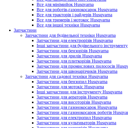
Все для мінімийок Husqvarna
Все для роботів-газонокосарок Husqvarna
Все для тракторів і райдерів Husqvarna
Все для тримерів і мотокос Husqvarna
Все для іншої техніки Husqvarna
Запчастини
Запчастини для будівельної техніки Husqvarna
Запчастини для електрорізів Husqvarna
Інші запчастини для будівельного інструменту
Запчастини для бензорізів Husqvarna
Запчастини для дрилів Husqvarna
Запчастини для плиткорізів Husqvarna
Запчастини для промислових пилососів Husqv
Запчастини для швонарізчиків Husqvarna
Запчастини для садової техніки Husqvarna
Запчастини для бензопил Husqvarna
Запчастини для мотокіс Husqvarna
Інші запчастини для інструменту Husqvarna
Запчастини для аераторів Husqvarna
Запчастини для висоторізів Husqvarna
Запчастини для газонокосарок Husqvarna
Запчастини для газонокосарок роботів Husqva
Запчастини для електропил Husqvarna
Запчастини для культиваторів Husqvarna
Запчастини для кущорізів Husqvarna