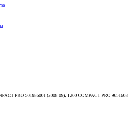
rna
na
OMPACT PRO 501986001 (2008-09), T200 COMPACT PRO 965160801