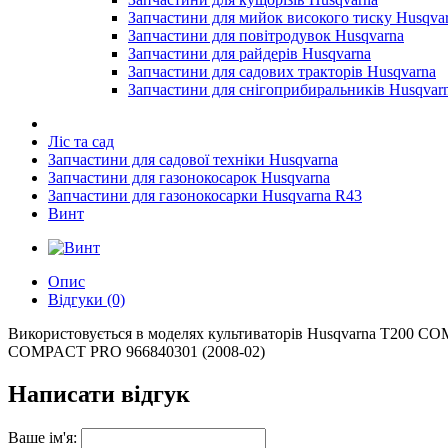
Запчастини для мийок високого тиску Husqva
Запчастини для повітродувок Husqvarna
Запчастини для райдерів Husqvarna
Запчастини для садових тракторів Husqvarna
Запчастини для снігоприбиральників Husqvar
Ліс та сад
Запчастини для садової техніки Husqvarna
Запчастини для газонокосарок Husqvarna
Запчастини для газонокосарки Husqvarna R43
Винт
Опис
Відгуки (0)
Використовується в моделях культиваторів Husqvarna T200 C
COMPACT PRO 966840301 (2008-02)
Написати відгук
Ваше ім'я: