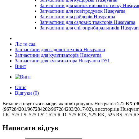
Запчастини для мийок високого тиску Husqva
Запчастини для повітродувок Husqvarna
Запчастини для райдерів Husqvarna
Запчастини для садових тракторів Husqvarna
Запчастини для снігоприбиральників Husqvar
Ліс та сад
Запчастини для садової техніки Husqvarna
Запчастини для культиваторів Husqvarna
Запчастини для культиватора Husqvarna D51
Винт
Опис
Відгуки (0)
Використовується в моделях повітродувок Husqvarna 525 BX (9
(967284201/967284202/967284203/2017-02), висоторізів Husqvarna
LK, 525 LS, 525 LST, 525 RJD, 525 RJX, 525 RK, 525 RS, 525 R
Написати відгук