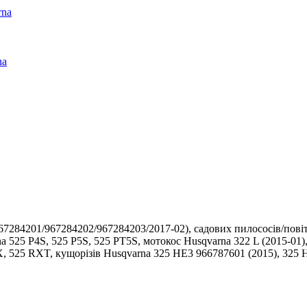
rna
na
67284201/967284202/967284203/2017-02), садових пилососів/пов
 525 P4S, 525 P5S, 525 PT5S, мотокос Husqvarna 322 L (2015-01), 
X, 525 RXT, кущорізів Husqvarna 325 HE3 966787601 (2015), 325 