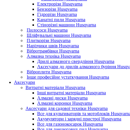
Електрорізи Husqvarna
Бензорізи Husqvarna
Гідрорізи Husqvarna
Канатні пили Husqvarna
Стінорізні машини Husqvarna
Пилососи Husqvarna
Шліфувальні машини Husqvarna
Плиткорізи Husqvarna
Нарізчики швів Husqvarna
Вібротрамбівки Husqvarna
Алмазна техніка Husqvarna
Дрилі алмазного свердління Husqvarna
Аксесуари до дрилів алмазного буріння Husqv
Віброплити Husqvarna
Інше професійне устаткування Husqvarna
Аксесуари
Витратні матеріали Husqvarna
Інші витратні матеріали Husqvarna
Алмазні диски Husqvarna
Алмазні коронки Husqvarna
Аксесуари для садової техніки Husqvarna
Все для культиваторів та мотоблоків Husqvarn
Акумулятори і зарядні пристрої Husqvarna
Все для газонокосарок Husqvarna
Все для ланцюгових пил Husqvarna