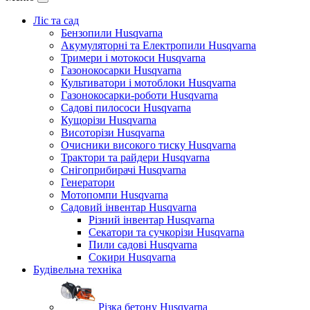
Ліс та сад
Бензопили Husqvarna
Акумуляторні та Електропили Husqvarna
Тримери і мотокоси Husqvarna
Газонокосарки Husqvarna
Культиватори і мотоблоки Husqvarna
Газонокосарки-роботи Husqvarna
Садові пилососи Husqvarna
Кущорізи Husqvarna
Висоторізи Husqvarna
Очисники високого тиску Husqvarna
Трактори та райдери Husqvarna
Снігоприбирачі Husqvarna
Генератори
Мотопомпи Husqvarna
Садовий інвентар Husqvarna
Різний інвентар Husqvarna
Секатори та сучкорізи Husqvarna
Пили садові Husqvarna
Сокири Husqvarna
Будівельна техніка
Різка бетону Husqvarna