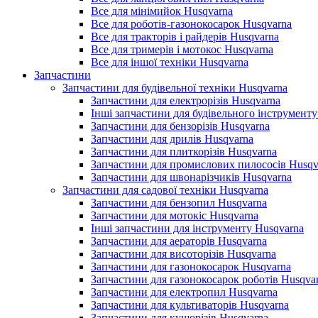
Все для мінімийок Husqvarna
Все для роботів-газонокосарок Husqvarna
Все для тракторів і райдерів Husqvarna
Все для тримерів і мотокос Husqvarna
Все для іншої техніки Husqvarna
Запчастини
Запчастини для будівельної техніки Husqvarna
Запчастини для електрорізів Husqvarna
Інші запчастини для будівельного інструменту
Запчастини для бензорізів Husqvarna
Запчастини для дрилів Husqvarna
Запчастини для плиткорізів Husqvarna
Запчастини для промислових пилососів Husqv
Запчастини для швонарізчиків Husqvarna
Запчастини для садової техніки Husqvarna
Запчастини для бензопил Husqvarna
Запчастини для мотокіс Husqvarna
Інші запчастини для інструменту Husqvarna
Запчастини для аераторів Husqvarna
Запчастини для висоторізів Husqvarna
Запчастини для газонокосарок Husqvarna
Запчастини для газонокосарок роботів Husqva
Запчастини для електропил Husqvarna
Запчастини для культиваторів Husqvarna
Запчастини для кущорізів Husqvarna