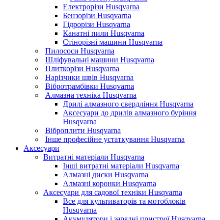
Електрорізи Husqvarna
Бензорізи Husqvarna
Гідрорізи Husqvarna
Канатні пили Husqvarna
Стінорізні машини Husqvarna
Пилососи Husqvarna
Шліфувальні машини Husqvarna
Плиткорізи Husqvarna
Нарізчики швів Husqvarna
Вібротрамбівки Husqvarna
Алмазна техніка Husqvarna
Дрилі алмазного свердління Husqvarna
Аксесуари до дрилів алмазного буріння
Husqvarna
Віброплити Husqvarna
Інше професійне устаткування Husqvarna
Аксесуари
Витратні матеріали Husqvarna
Інші витратні матеріали Husqvarna
Алмазні диски Husqvarna
Алмазні коронки Husqvarna
Аксесуари для садової техніки Husqvarna
Все для культиваторів та мотоблоків
Husqvarna
Акумулятори і зарядні пристрої Husqvarna