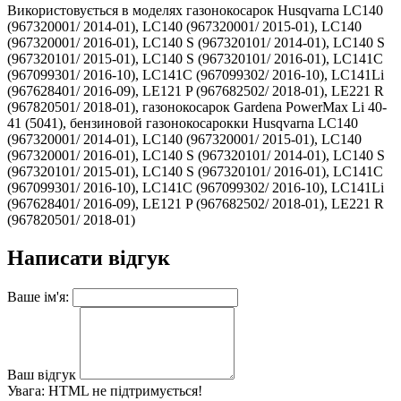
Використовується в моделях газонокосарок Husqvarna LC140
(967320001/ 2014-01), LC140 (967320001/ 2015-01), LC140
(967320001/ 2016-01), LC140 S (967320101/ 2014-01), LC140 S
(967320101/ 2015-01), LC140 S (967320101/ 2016-01), LC141C
(967099301/ 2016-10), LC141C (967099302/ 2016-10), LC141Li
(967628401/ 2016-09), LE121 P (967682502/ 2018-01), LE221 R
(967820501/ 2018-01), газонокосарок Gardena PowerMax Li 40-
41 (5041), бензиновой газонокосарокки Husqvarna LC140
(967320001/ 2014-01), LC140 (967320001/ 2015-01), LC140
(967320001/ 2016-01), LC140 S (967320101/ 2014-01), LC140 S
(967320101/ 2015-01), LC140 S (967320101/ 2016-01), LC141C
(967099301/ 2016-10), LC141C (967099302/ 2016-10), LC141Li
(967628401/ 2016-09), LE121 P (967682502/ 2018-01), LE221 R
(967820501/ 2018-01)
Написати відгук
Ваше ім'я:
Ваш відгук
Увага:
HTML не підтримується!