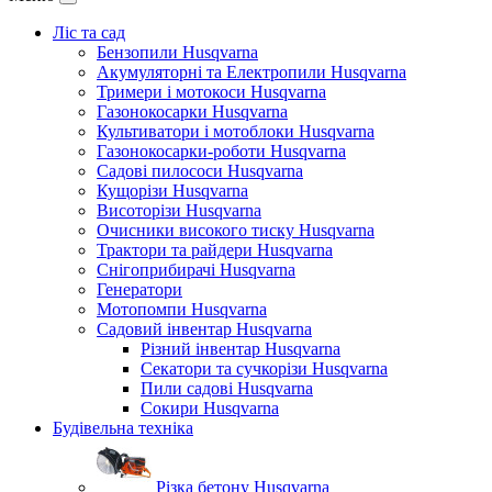
Ліс та сад
Бензопили Husqvarna
Акумуляторні та Електропили Husqvarna
Тримери і мотокоси Husqvarna
Газонокосарки Husqvarna
Культиватори і мотоблоки Husqvarna
Газонокосарки-роботи Husqvarna
Садові пилососи Husqvarna
Кущорізи Husqvarna
Висоторізи Husqvarna
Очисники високого тиску Husqvarna
Трактори та райдери Husqvarna
Снігоприбирачі Husqvarna
Генератори
Мотопомпи Husqvarna
Садовий інвентар Husqvarna
Різний інвентар Husqvarna
Секатори та сучкорізи Husqvarna
Пили садові Husqvarna
Сокири Husqvarna
Будівельна техніка
Різка бетону Husqvarna