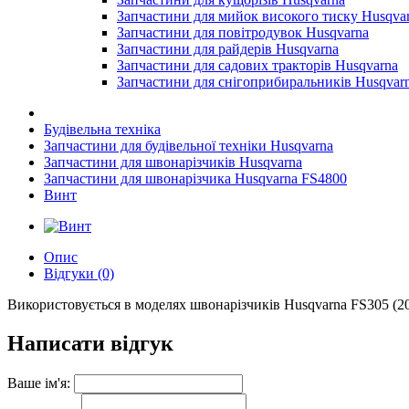
Запчастини для мийок високого тиску Husqva
Запчастини для повітродувок Husqvarna
Запчастини для райдерів Husqvarna
Запчастини для садових тракторів Husqvarna
Запчастини для снігоприбиральників Husqvar
Будівельна техніка
Запчастини для будівельної техніки Husqvarna
Запчастини для швонарізчиків Husqvarna
Запчастини для швонарізчика Husqvarna FS4800
Винт
Опис
Відгуки (0)
Використовується в моделях швонарізчиків Husqvarna FS305 (201
Написати відгук
Ваше ім'я: