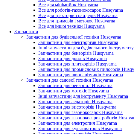
Все для мінімийок Husqvarna
Все для роботів-газонокосарок Husqvarna
Все для тракторів і райдерів Husqvarna
Все для тримерів і мотокос Husqvarna
Все для іншої техніки Husqvarna
Запчастини
Запчастини для будівельної техніки Husqvarna
Запчастини для електрорізів Husqvarna
Інші запчастини для будівельного інструменту
Запчастини для бензорізів Husqvarna
Запчастини для дрилів Husqvarna
Запчастини для плиткорізів Husqvarna
Запчастини для промислових пилососів Husqv
Запчастини для швонарізчиків Husqvarna
Запчастини для садової техніки Husqvarna
Запчастини для бензопил Husqvarna
Запчастини для мотокіс Husqvarna
Інші запчастини для інструменту Husqvarna
Запчастини для аераторів Husqvarna
Запчастини для висоторізів Husqvarna
Запчастини для газонокосарок Husqvarna
Запчастини для газонокосарок роботів Husqva
Запчастини для електропил Husqvarna
Запчастини для культиваторів Husqvarna
Запчастини для кущорізів Husqvarna