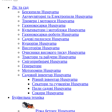
Ліс та сад
Бензопили Husqvarna
Акумуляторні та Електропили Husqvarna
Тримери і мотокоси Husqvarna
Газонокосарки Husqvarna
Культиватори і мотоблоки Husqvarna
Газонокосарки-роботи Husqvarna
Садові пилососи Husqvarna
Кущорізи Husqvarna
Висоторізи Husqvarna
Очисники високого тиску Husqvarna
Трактори та райдери Husqvarna
Снігоприбирачі Husqvarna
Генератори
Мотопомпи Husqvarna
Садовий інвентар Husqvarna
Різний інвентар Husqvarna
Секатори та сучкорізи Husqvarna
Пили садові Husqvarna
Сокири Husqvarna
Будівельна техніка
Різка бетону Husqvarna