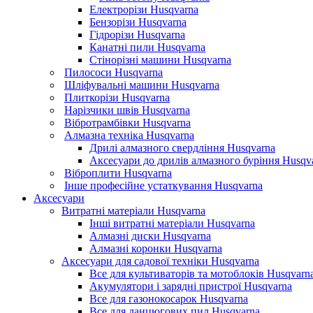
Електрорізи Husqvarna
Бензорізи Husqvarna
Гідрорізи Husqvarna
Канатні пили Husqvarna
Стінорізні машини Husqvarna
Пилососи Husqvarna
Шліфувальні машини Husqvarna
Плиткорізи Husqvarna
Нарізчики швів Husqvarna
Вібротрамбівки Husqvarna
Алмазна техніка Husqvarna
Дрилі алмазного свердління Husqvarna
Аксесуари до дрилів алмазного буріння Husqv
Віброплити Husqvarna
Інше професійне устаткування Husqvarna
Аксесуари
Витратні матеріали Husqvarna
Інші витратні матеріали Husqvarna
Алмазні диски Husqvarna
Алмазні коронки Husqvarna
Аксесуари для садової техніки Husqvarna
Все для культиваторів та мотоблоків Husqvarn
Акумулятори і зарядні пристрої Husqvarna
Все для газонокосарок Husqvarna
Все для ланцюгових пил Husqvarna