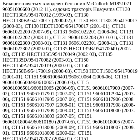
Використовується в моделях бензопил McCulloch M185107T 96051006600 (2012-11), садових тракторів Husqvarna CT130 HECT130A/954170012 (1999-03), CT130 HECT130B/954170017 (2000-02), CT130 HECT130C/954170017 (2000-03), CT130 HECT130D/954170017 (2001-01), CT131 96061022200 (2007-09), CT131 96061022201 (2008-06), CT131 96061022202 (2008-11), CT131 96061022203 (2010-01), CT131 96061022300 (2008-01), CT131 96061022301 (2008-11), CT131 96061022302 (2009-01), CT135 HECT135B/954170049 (2002-03), CT135 HECT135C/954170049 (2002-03), CT135 HECT135D/954170082 (2003-01), CT150 HECT150A/954170019 (2000-01), CT150 HECT150B/954170019 (2000-03), CT150 HECT150C/954170019 (2001-01), CT151 96061006401/960610064 (2006-06), CT151 96061006500/960610065 (2006-03), CT151 96061006501/960610065 (2006-05), CT151 96061017900 (2007-02), CT151 96061017901 (2007-05), CT151 96061017904 (2007-06), CT151 96061017905 (2007-06), CT151 96061017906 (2008-01), CT151 96061017907 (2008-01), CT151 96061017908 (2008-09), CT151 96061017909 (2009-01), CT151 96061018000 (2007-02), CT151 96061018003 (2007-05), CT151 96061018004/960610180 (2007-05), CT151 96061018005 (2007-10), CT151 96061018006 (2008-09), CT151 96061018007 (2009-01), CT151 96061018008 (2009-02), CT151 HECT151A/954170207 (2004-01), CT151 HECT151B/954170207 (2004-06), CT151 HECT151C/954170207 (2004-06), CT160 HECT160A/954170020 (2000-02), CT160 HECT160B/954170020 (2000-03), CT160 HECT160D/954170020 (2001-01), CTH130 HECTH130A/954170018 (2000-03), CTH130 HECTH130B/954170018 (2000-03), CTH130 HECTH130C/954170018 (2001-02), CTH130 HECTH130D/954170018 (2001-02), CTH135 HAUCTH135A/954170095 (2003-01), CTH135 HECTH135A/954170050 (2002-01), CTH135 HECTH135B/954170068 (2002-01), CTH135 HECTH135C/954170068 (2002-02), CTH135 HECTH135D/954170068 (2002-03), CTH135 HECTH135E/954170083 (2003-01), CTH140 TWIN (2008-08), CTH140 TWIN 96061018500 (2007-04), CTH140 TWIN 96061018501 (2007-05), CTH140 TWIN 96061018502 (2007-05), CTH140 TWIN 96061018503 (2007-10), CTH140 TWIN 96061018504 (2009-02), CTH140 TWIN 96061019200/960610192 (2007-06), CTH140 TWIN 96061019201/960610192 (2007-06), CTH140 TWIN 96061019202 (2007-09), CTH140 TWIN 96061019203 (2009-04), CTH140 TWIN 96061019204 (2008-09), CTH140XP 96061007100 (2006-01), CTH140XP 96061007101/960610071 (2006-06), CTH140XP 96061014300/960610143 (2006-04), CTH140XP 96061014301/960610143 (2006-06), CTH150 TWIN 96061018100 (2007-04), CTH150 TWIN 96061018101 (2008-07), CTH150 TWIN 96061018102 (2007-09), CTH150 TWIN 96061018103 (2008-09), CTH150 TWIN 96061018200 (2007-04), CTH150 TWIN 96061018201 (2007-05), CTH150 TWIN 96061018203 (2009-01), CTH150 TWIN 96061026000 (2010-01), CTH150 TWIN 96061026100 (2010-01), CTH150 XP 96061000200/954120211 (2005-01), CTH150 XP 96061006600 (2006-01), CTH150 XP HAUCT15H42A/954170090 (2003-01), CTH150 XP HECTH150KA/954170076 (2003-01), CTH150 XP HECTH150KB/954170076 (2003-01), CTH150 XP HECTH150KC/954170211 (2004-01), CTH150 XP HECTH150KD/954170211 (2004-06), CTH150 XP HECTH150KE/954170211 (2004-06), CTH150 96061018202 (2007-09), CTH151 XP HAUCT15H36A/954170096 (2004-01), CTH151 XP HAUCT15H36B/954170230 (2004-09), CTH151 XP HAUCT15H36C/954170230 (2004-09), CTH151 XP HAUCT15H36D/954170230 (2004-09), CTH151 XP HAUCT15H36F/954170230 (2005-04), CTH151 XP HAUCT15H36G/954170230 (2005-04), CTH151 XP HAUCT15H36H/954170230 (2005-05), CTH151 96061000300/954170208 (2005-01), CTH151 96061000301/954170208 (2005-04), CTH151 96061006800/960610068 (2006-03), CTH151 96061006801/960610068 (2006-06), CTH151 96061006901/960610069 (2006-05), CTH151 96061020400/960610204 (2007-05), CTH151 96061020401/960610204 (2007-04), CTH151 96061020402/960610204 (2007-05), CTH151 96061020403 (2007-05), CTH151 96061020404 (2008-01), CTH151 96061020405 (2008-11), CTH151 HAUCT15HK36A/954170229 (2004-09), CTH151 HAUCT15HK36B/954170229 (2004-09), CTH151 HAUCT15HK36C/954170229 (2004-09), CTH151 HAUCT15HK36E/954170229 (2005-01), CTH151 HAUCT15HK36F/954170229 (2005-04), CTH151 HECTH151A/954170208 (2004-01), CTH151 HECTH151B/954170208 (2004-06), CTH151 HECTH151C/954170208 (2004-06), CTH151 HECTH151D/954170208 (2004-06), CTH155 HECTH155A/954170051 (2002-01), CTH155 HECTH155B/954170069 (2002-03), CTH155 HECTH155C/954170069 (2002-03), CTH155 HECTH155D/954170084 (2003-01), CTH155 HECTH155E/954170084 (2003-01), CTH160 II HECTH1602B/954170022 (2000-02), CTH160 II HECTH1602C/954170022 (2001-02), CTH160 II HECTH1602E/954170022 (2001-02), CTH160 HECTH160B/954170013 (1999-03), CTH160 HECTH160C/954170021 (2010-06), CTH160 HECTH160D/954170021 (2000-02), CTH160 HECTH160E/954170021 (2001-02), CTH160 HECTH160F/954170021 (2001-02), CTH164 T 96051003100 (2011-11), CTH164 T 96051003200 (2011-11), CTH164 T 96051007500 (2012-12), CTH164 T 96051009400 (2013-06), CTH164 T 96051010700 (2013-07), CTH164T 96051007400 (2012-11), CTH170 HECTH170A/954170070 (2002-03), CTH170 HECTH170B/954170052 (2002-03), CTH171 96061000400/954170209 (2005-01), CTH171 96061007000/960610070 (2006-03), CTH171 96061007001/960610070 (2006-06), CTH171 96061018300 (2007-04), CTH171 96061018301 (2007-05), CTH171 96061018302 (2007-05), CTH171 96061018303 (2008-02), CTH171 96061018304 (2009-03), CTH171 96061018400 (2007-04), CTH171 96061018401 (2007-06), CTH171 96061018402 (2007-05), CTH171 96061018403 (2008-01), CTH171 96061018404 (2008-11), CTH171 96061018404 (2009-03), CTH171 HECTH171A/954170209 (2004-01), CTH171 HECTH171B/954170209 (2004-06), CTH171 HECTH171C/954170209 (2004-06), CTH171 HECTH171D/954170209 (2004-06), CTH172 96061000500/954170210 (2005-01), CTH172 96061000501/954170210 (2005-04), CTH172 96061007200 (2006-01), CTH172 96061007201/960610072 (2006-06), CTH172 HECTH172A/954170210 (2004-01), CTH172 HECTH172B/954170210 (2004-06), CTH172 HECTH172C/954170210 (2004-06), CTH172 HECTH172D/954170210 (2004-06), CTH1736 96061021600/960610216 (2007-04), CTH1736 96061021602 (2008-11), CTH1736 96061021603 (2009-03), CTH180 TWIN 96061018600 (2008-08), CTH180 TWIN 96061018601 (2007-04), CTH180 TWIN 96061018700 (2007-04), CTH180 TWIN 96061018701 (2007-05), CTH180 TWIN 96061018702/960610187 (2007-09), CTH180 XP 96061000600/954170212 (2005-01), CTH180 XP 96061000601/954170212 (2005-05), CTH180 XP 96061007400 (2006-01), CTH180 XP 96061007500/960610075 (2006-03), CTH180 XP HAUCT18H42A/954170091 (2003-01), CTH180 XP HAUCT18H42B/954170091 (2004-01), CTH180 XP HAUCT18H42C/954170231 (2004-09), CTH180 XP HAUCT18H42D/954170231 (2004-09), CTH180 XP HAUCT18H42E/954170231 (2004-09), CTH180 XP HAUCT18H42G/954170231 (2005-04), CTH180 XP HAUCT18H42H/954170231 (2005-05), CTH180 XP HECTH180KA/954170077 (2003-01), CTH180 XP HECTH180KB/954170077 (2003-01), CTH180 XP HECTH180KC/954170212 (2004-01), CTH180 XP HECTH180KD/954170212 (2004-09), CTH180 XP HECTH180KE/954170212 (2004-06), CTH182 T 96061031000 (2010-11), CTH182 T 96061031800 (2010-11), CTH184 T 96051003300 (2012-01), CTH184 T 96051003400 (2012-01), CTH184 T 96051007600 (2012-11), CTH184 T 96051007700 (2012-11), CTH184 T 96051009500 (2013-06), CTH184 T 96051010800 (2013-06), CTH191 96061000700/954170239 (2005-01), CTH191 96061000701/954170239 (2005-04), CTH191 96061007600/960610076 (2006-03), CTH191 96061007601/960610076 (2006-05), CTH191 96061007700 (2006-01), CTH191 96061007701/960610077 (2006-05), CTH191 96061018800 (2007-02), CTH191 96061018801 (2007-04), CTH191 96061018802 (2007-05), CTH191 96061018803 (2007-10), CTH191 96061018804 (2008-09), CTH191 96061018805 (2009-01), CTH191 96061018806 (2010-01), CTH191 96061018900 (2007-02), CTH191 96061018902 (2008-01), CTH191 96061018903 (2008-11), CTH191 96061018904 (2010-01), CTH192 96061030900 (2010-12), CTH192 96061031700 (2010-12), CTH194 96051002900 (2011-12), CTH194 96051002901 (2012-02), CTH194 96051002902 (2012-07), CTH194 96051003000 (2012-01), CTH194 96051003001 (2012-05), CTH194 96051009300 (2013-10), CTH194 96051010600 (2013-10), CTH200 TWIN 96061022601 (2008-09), CTH200 TWIN 96061022700 (2008-01), CTH200 TWIN 96061022701 (2008-11), CTH200 TWIN 96061026200 (2010-01), CTH200 TWIN 96061026300 (2010-01), CTH200 954170071 (2002-01), CTH200 HECTH200A/954170053 (2002-01), CTH200 HECTH200B/954170071 (2002-03), CTH200 HECTH200C/954170071 (2002-03), CTH2036 T 96061021702 (2008-11), CTH2036 T 96061021703 (2009-04), CTH2036 TWIN 96061021700/960610217 (2007-04), CTH2036 XP 96061015800 (2006-01), CTH204 T 96051005400 (2012-02), CTH210 XP 96061000800/954170213 (2005-01), CTH210 XP 96061000801/954170213 (2005-04), CTH210 XP 96061007800 (2006-01), CTH210 XP HECTH210KA/954170078 (2003-01), CTH210 XP HECTH210KB/954170213 (2004-01), CTH210 XP HECTH210KC/954170213 (2004-06), CTH210 XP HECTH210KD/954170213 (2004-06), CTH222 T 96061031100 (2010-11), CTH222 T 96061031900 (2010-11), CTH224 T 96051003500 (2012-02), CTH224 T 96051003501 (2012-03), CTH224 T 96051003600 (2012-02), CTH224 T 96051007800 (2012-11), CTH224 T 96051007900 (2012-11), CTH224 T 96051010900 (2013-10), CTH224 T96051009600 (2013-10), CTH224 TFI 96051008300 (2013-10), CTH224 TFI 96051011000 (2013-10), CTH2542 T 96061021801 (2008-11), CTH2542 T 96061021802 (2009-03), CTH2542 TWIN 96061021800/960610218 (2007-04), CTH2542 XP 96061015900 (2006-01), CTH2642 TE 96061030600 (2010-03), CTH2642 TE 96061030601 (2011-02), CTH2642 TE 96061033800 (2011-05), CTH2642 TR 96051012101 (2014-05), CTH2642 TRE 96051005700 (2012-04), CTH2642TR 96051012100 (2013-05), GT190 HEGT190A/954820051 (1996-01), GT200 954002012A (1995-06), GT200 HCGTK200A/954840001 (1996-01), GTH200 954001122VA/954001992 (1995-03), GTH200 954002022A (1995-05), GTH200 HC20VH50A/954002771 (1996-04), GTH2248 XP GTH2248 XPA/954567888 (2002-01), GTH2248 XP GTH2248 XPB/954567888 (2003-05), GTH2248 XP TH2248 XPC/954567888 (2003-07), GTH2350 GTHK2350A/954568540 (2002-07), GTH250 XP 96021000100/954170214 (2005-01), GTH250 XP HEGTH250KA/954170092 (2003-01), GTH250 XP HEGTH250KC/954170214 (2004-01), GTH250 XP HEGTH250KD/954170214 (2004-09), GTH2548 917279100/960230003 (2004-12), GTH2548 96023000300/960230003 (2005-05), GTH2548 LOGT25H48A/954572134 (2003-12), G