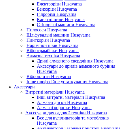
Електрорізи Husqvarna
Бензорізи Husqvarna
Гідрорізи Husqvarna
Канатні пили Husqvarna
Стінорізні машини Husqvarna
Пилососи Husqvarna
Шліфувальні машини Husqvarna
Плиткорізи Husqvarna
Нарізчики швів Husqvarna
Вібротрамбівки Husqvarna
Алмазна техніка Husqvarna
Дрилі алмазного свердління Husqvarna
Аксесуари до дрилів алмазного буріння
Husqvarna
Віброплити Husqvarna
Інше професійне устаткування Husqvarna
Аксесуари
Витратні матеріали Husqvarna
Інші витратні матеріали Husqvarna
Алмазні диски Husqvarna
Алмазні коронки Husqvarna
Аксесуари для садової техніки Husqvarna
Все для культиваторів та мотоблоків
Husqvarna
Акумулятори і зарядні пристрої Husqvarna