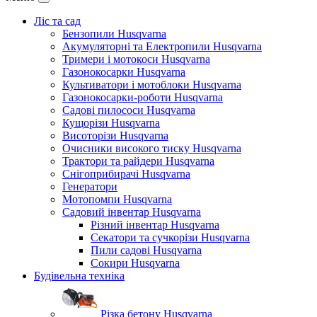
Ліс та сад
Бензопили Husqvarna
Акумуляторні та Електропили Husqvarna
Тримери і мотокоси Husqvarna
Газонокосарки Husqvarna
Культиватори і мотоблоки Husqvarna
Газонокосарки-роботи Husqvarna
Садові пилососи Husqvarna
Кущорізи Husqvarna
Висоторізи Husqvarna
Очисники високого тиску Husqvarna
Трактори та райдери Husqvarna
Снігоприбирачі Husqvarna
Генератори
Мотопомпи Husqvarna
Садовий інвентар Husqvarna
Різний інвентар Husqvarna
Секатори та сучкорізи Husqvarna
Пили садові Husqvarna
Сокири Husqvarna
Будівельна техніка
Різка бетону Husqvarna