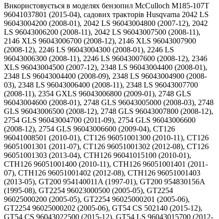
Використовується в моделях бензопил McCulloch M185-107T 96041037801 (2015-04), садових тракторів Husqvarna 2042 LS 96043004200 (2008-01), 2042 LS 96043004800 (2007-12), 2042 LS 96043006200 (2008-11), 2042 LS 96043007500 (2008-11), 2146 XLS 96043006700 (2008-12), 2146 XLS 96043007900 (2008-12), 2246 LS 96043004300 (2008-01), 2246 LS 96043006300 (2008-11), 2246 LS 96043007600 (2008-12), 2346 XLS 96043004500 (2007-12), 2348 LS 96043004400 (2008-01), 2348 LS 96043004400 (2008-09), 2348 LS 96043004900 (2008-03), 2348 LS 96043006400 (2008-11), 2348 LS 96043007700 (2008-11), 2354 GXLS 96043006800 (2009-01), 2748 GLS 96043004600 (2008-01), 2748 GLS 96043005000 (2008-03), 2748 GLS 96043006500 (2008-12), 2748 GLS 96043007800 (2008-12), 2754 GLS 96043004700 (2011-09), 2754 GLS 96043006600 (2008-12), 2754 GLS 96043006600 (2009-04), CT126 96041008501 (2010-01), CT126 96051001300 (2010-11), CT126 96051001301 (2011-07), CT126 96051001302 (2012-08), CT126 96051001303 (2013-04), CTH126 96041015100 (2010-01), CTH126 96051001400 (2010-11), CTH126 96051001401 (2011-07), CTH126 96051001402 (2012-08), CTH126 96051001403 (2013-05), GT200 954140011A (1997-01), GT200 954830156A (1995-08), GT2254 96023000500 (2005-05), GT2254 96025000200 (2005-05), GT2254 96025000201 (2005-06), GT2254 96025000202 (2005-06), GT54 CS 502140 (2015-12), GT54 CS 96043022500 (2015-12), GT54 LS 96043015700 (2012-10), GT54 LS 96043017900 (2013-11), GTH200 954140046A (1998-09), GTH200 954140046B (1998-07), GTH200 954140046C (1999-04), GTH200 954140046D (1999-05), GTH2248 XP GTH2248 XPA/954567888 (2002-01), GTH2248 XP GTH2248 XPB/954567888 (2003-05), GTH2248 XP TH2248 XPC/954567888 (2003-07), GTH225 954140103A (1999-10), GTH2254 XP 96023000200/960230002 (2005-05), GTH2254 XP 96023000201/960230002 (2005-06), GTH2448 T 917, GTH2448 T 917279260/960430009 (2006-02), GTH2448 T 96043000900 (2005-12), GTH2448 T 96043000900/960430009 (2006-06), GTH2448 T 96043000901/960430009 (2006-06), GTH2454 T 96043002300 (2006-03), GTH2454 T 96043002300/960430023 (2006-06), GTH24K54 96043014900 (2012-08), GTH24K54 96043014901 (2013-08), GTH24V54 96048006300 (2013-11), GTH250 XP 96021000100/954170214 (2005-01), GTH250 XP HEGTH250KA/954170092 (2003-01), GTH250 XP HEGTH250KC/954170214 (2004-01), GTH250 XP HEGTH250KD/954170214 (2004-09), GTH250 HEGTH250A/954170055 (2002-02), GTH250 HEGTH250A/954170055 (2002-03), GTH2548 917279100/960230003 (2004-12), GTH2548 96023000300/960230003 (2005-05), GTH2548 LOGT25H48A/954572134 (2003-12), GTH2548 LOGT25H48A/954572134 (2004-01), GTH2548 LOGT25H48B/954572134 (2003-12), GTH2548 LOGT25H48B/954572134 (2004-01), GTH2548A 954572004 (2004-05), GTH2548B 954572004 (2004-02), GTH2554 XP GTH2554XPA/954568427 (2004-08), GTH2554 XP GTH2554XPB/954568427 (2004-08), GTH260 TWIN 96041004400 960410044 (2007-02), GTH260 XP 96041000100 (2006-01), GTH263T 96041022600 (2011-04), GTH2648 96043003000/960430030 (2006-12), GTH2648 96043003001 (2008-01), GTH2648 96043003002 (2008-02), GTH264T 96041025000 (2012-01), GTH264T 96041025001 (2012-03), GTH264T 96041025100 (2012-01), GTH264T 96041031000 (2012-10), GTH264T 96041031100 (2012-10), GTH264T 96041033300 (2013-10), GTH264T 96041034600 (2013-10), GTH2654 T 96043001000/960430010 (2006-03), GTH2654 T 96043001001 (2006-03), GTH2654 T 96043001002 (2006-03), GTH2654 T 96043001002/960430010 (2006-03), GTH2654 96023000600/960230006 (2005-03), GTH2654 96025000100 (2005-06), GTH2654 96025000101 (2005-06), GTH26K54 T 96043001100 (2006-03), GTH26K54 T 96043001100/960430011 (2006-03), GTH26K54 T 96043001101 (2006-03), GTH26K54 T 96043001101/960430011 (2006-03), GTH26K54 96043003100/960430031 (2006-11), GTH26V54 96048003500 (2012-02), GTH26V54 96048003501 (2012-08), GTH2754 96023000400 (2005-06), GTH2754 96023000401 (2005-06), GTVH200 954140016A (1998-10), GTVH200 954140016B (1999-03), GTVH205 954140102B (2000-03), LG2654 96043018300 (2013-09), LGT24K54 240470 (2010-12), LGT24K54 240471 (2011-09), LGT24K54 240472 (2012-11), LGT2554 96045001500 (2009-01), LGT2554 96043009400 (2009-10), LGT2554 96045001501 (2009-05), LGT2554 96045001502 (2010-06), LGT2554 96045001503 (2012-02), LGT2554 96045001504 (2012-02), LGT2554 96045001701 (2012-03), LGT2654 96045000701 (2008-01), LGT2654 96045000701 (2008-01), LGT2654 96043003600/960430036 (2006-12), LGT2654 96043014800 (2012-10), LGT2654 96045000700/960450007 (2006-11), LGT2654 96045003700 (2011-09), LGT2654 96045003701 (2012-09), LGT2654 96045003800 (2011-09), LGT2654 96045003801 (2012-09), LGT2654 96045004700 (2013-08), LGT2654 96045005000 (2013-09), LGTH2454 96043010700 (2010-05), LGTH24V54 96048006200 (2013-11), LGTH26V54 96048004400 (2012-08), LOGTH2448 T 96045000300 (2006), LOGTH2448 T 96045000300/960450003 (2005-11), LOYTH20F42 T 96045000200 (2006), LOYTH20F42 T 96045000200/960450002 (2006-02), LOYTH20F42 T 96045000201 (2006), LOYTH20F42 T 96045000201/960450002 (2006-02), LR100 954000572 (1995-03), LT100 (1992-03), LT120 (1992-03), LT125 HC12542B/954002711 (1995-01), LT125 HC12542C/954002711 (1996-04), LT130 954140004A (1996-12), LT130 954140004A (1997-01), LT130 954830071A (1995-09), LT130 HALT130J/954110031 (2003-01), LT131 96011026402 (2008-11), LT131 96011026403 (2010-01), LT131 96011026404 (2010-03), LT131 96011026405 (2010-11), LT131 96011026406 (2011-09), LT131 96011026407 (2012-08), LT131 96011026408 (2013-08), LT131 96011026500 (2007-10), LT131 96011026501 (2008-01), LT131 96011026502 (2009-01), LT131 96011026503 (2010-02), LT19538 R 96041028200 (2012-05), LT19538 96041017000 (2010-02), LT19538 96041017001 (2010-08), LT19538 96041017002 (2011-01), LT19538 96041017003 (2011-05), LT19538 96041027500 (2011-08), LT19538R/96041028201 (2013-05), LT19538R/96041028202 (2014-05), LTA18538/96043021000 (2015-08), LTH 154 96041024301 (2012-07), LTH 154 96041034100 (2013-10), LTH 174 96041024400 (2011-12), LTH 174 96041024401 (2012-8), LTH 174 96041024500 (2011-12), LTH130 954140005A (1997-01), LTH130 954140005B (1997-01), LTH130 954140005C (1998-02), LTH130 954140005D (1998-02), LTH130 954140005E (1997-10), LTH130 954140005F (1998-07), LTH130 954140005G (1998-07), LTH130 954140005H (1998-07), LTH130 954140005J (1998-10), LTH130 954140005K (1999-03), LTH130 954140107A (1999-11), LTH130 954830061A (1996-01), LTH130 954830061B (1996-02), LTH130 HALTH130C/954110061 (2003-01), LTH1342 LTH1342A/954567031 (2000-12), LTH1342 LTH1342B/954567031 (2000-12), LTH1342 LTH1342C/954567031 (2001-11), LTH1342 LTHK1342A/954568519 (2002-01), LTH1342 LTHK1342B/954568519 (2002-02), LTH140 954001192A (1998-05), LTH140 954001192B (1998-05), LTH140 954001192C (1998-05), LTH141 96011030100 (2011-09), LTH141 96011030101 (2012-08), LTH141 96011030102 (2013-08), LTH1438 96043005800 (2011-06), LTH1438 96043006900 (2008-12), LTH1438 96043006900 (2008-12), LTH145 954140006A (1997-01), LTH145 954140006C (1998-02), LTH145 954140006D (1998-07), LTH151 96011011200/960110112 (2006-02), LTH151 96011011300 (2006-01), LTH151 96011011300 2006-01, LTH151 96041001900 (2007-02), LTH151 96041001901 (2007-05), LTH151 96041001902 (2007-10), LTH151 96041001903 (2008-01), LTH151 96041001905 (2008-09), LTH151 96041001906 (2009-01), LTH151 96041001907 (2010-01), LTH151 96041002000 (2007-02), LTH151 96041002001 (2007-05), LTH151 96041002002 (2008-09), LTH151 96041002002/960410020 (2007-10), LTH151 96041002003 (2008-01), LTH151 96041002004 (2009-01), LTH151 96041002005 (2009-01), LTH151 96041002006 (2010-01), LTH151 96041020100 (2010-10), LTH151 96041020101 (2011-05), LTH151 96041020700 (2010-09), LTH152 96011020000/960110200 (2006-03), LTH152 96041003000/960410030 (2007-02), LTH152 96041003002 (2007-10), LTH152 96041003003 (2008-01), LTH152 96041003004 (2008-09), LTH152 96041003005 (2010-01), LTH152 96041003006 (2010-01), LTH152 96041003007 (2010-11), LTH152 96041003008 (2011-07), LTH152 96041003009 (2012-08), LTH152 96041003010 (2013-09), LTH1538 96043003801 (2007-08), LTH1538 96043003800/960430038 (2006-12), LTH154 96041024200 (2012-01), LTH154 96041024201 (2012-07), LTH154 96041024300 (2012-01), LTH154 96041032900 (2013-10), LTH1542 96013000900 (2005-10), LTH1542 HAUB15H42A/954170086 (2003-01), LTH1542 HAUB15H42B (2004-01), LTH171 96041002300 (2007-03), LTH171 96041002301 (2007-06), LTH171 96041002302 (2007-10), LTH171 96041002303 (2008-09), LTH171 96041002304 (2010-01), LTH171 96041002305 (2010-04), LTH171 96041002400 (2007-02), LTH171 96041002402 (2008-01), LTH171 96041002403 (2009-01), LTH171 96041002404 (2010-01), LTH171 96041002405 (2010-02), LTH171 96041020200 (2010-10), LTH171 96041020800 (2010-08), LTH1738 96043024800 (2017-08), LTH174 96041024501 (2012-05), LTH174 96041033000 (2013-10), LTH174 96041034200 (2013-10), LTH1742 TWIN 96041006700 (2008-01), LTH1742 HAU17H42A/954170224 (2004-09), LTH1742 HAU17H42B/954170224 (2004-09), LTH1742 HAU17H42C/954170224 (2005-01), LTH1742 HAU17H42D/954170224 (2006-03), LTH1742 LTH1742A 954570376 (2002-11), LTH1742 LTH1742B 954570376 (2002-12), LTH1742 LTH1742C 954570376 (2003-02), LTH1742 LTH1742D 954570376 (2003-05), LTH1742T 96041006701 (2008-11), LTH1742T 96041006702 (2009-03), LTH1742T 96041006703 (2010-01), LTH1797 96011022100 960110221 (2006-05), LTH1797 96041005100 (2007-04), LTH1797 96041005101 (2008-09), LTH1797 96041005102 (2008-11), LTH1797 96041005103 (2009-03), LTH1797 96041005104 (2009-10), LTH1842 TWIN 96041005300 960410053 (2007-03), LTH1842 96011022200 (2006-01), LTH1842 96041005200 (2007-03), LTH1842 96041005201 (2008-11), LTH1842 96041005202 (2008-11), LTH1842 96041005203 (2009-01), LTH1842 96041005204 (2009-02), LTH1842 96041005205 (2010-01), LTH1842 96041005207 (2011-04), LTH1842 96041005208 (2012-11), LTH1842 96041005209 (2013-11), LTH1842 96041039400 (2018-05), LTH1842 HAU1842A 954170238 (2004-09), LTH1842 HAU1842B 954170238 (2005-01), LTH18538 250170 (2012-01), LTH18538 917, LTH18538 96043010400 (2009-11), LTH18538 96043010400 (2010-01), LTH18538 96043010500 (2010-04), LTH18538 96043013100 (2010-11), LTH18538 96043013101 (2010-12), LTH18538 96043013102 (2011-06), LTH18538