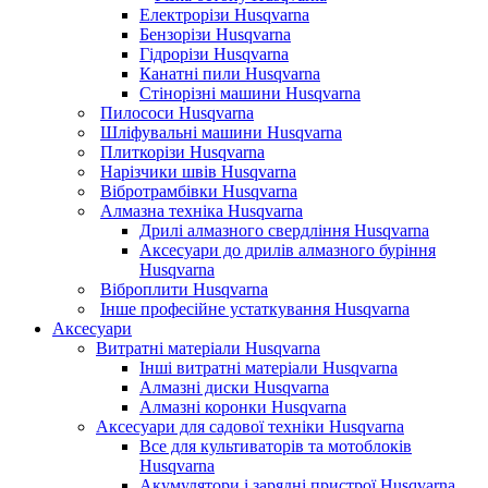
Електрорізи Husqvarna
Бензорізи Husqvarna
Гідрорізи Husqvarna
Канатні пили Husqvarna
Стінорізні машини Husqvarna
Пилососи Husqvarna
Шліфувальні машини Husqvarna
Плиткорізи Husqvarna
Нарізчики швів Husqvarna
Вібротрамбівки Husqvarna
Алмазна техніка Husqvarna
Дрилі алмазного свердління Husqvarna
Аксесуари до дрилів алмазного буріння
Husqvarna
Віброплити Husqvarna
Інше професійне устаткування Husqvarna
Аксесуари
Витратні матеріали Husqvarna
Інші витратні матеріали Husqvarna
Алмазні диски Husqvarna
Алмазні коронки Husqvarna
Аксесуари для садової техніки Husqvarna
Все для культиваторів та мотоблоків
Husqvarna
Акумулятори і зарядні пристрої Husqvarna