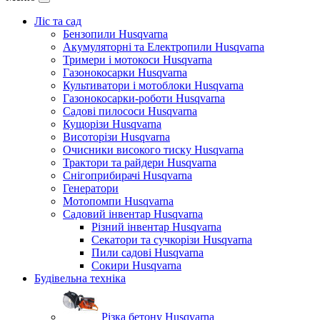
Ліс та сад
Бензопили Husqvarna
Акумуляторні та Електропили Husqvarna
Тримери і мотокоси Husqvarna
Газонокосарки Husqvarna
Культиватори і мотоблоки Husqvarna
Газонокосарки-роботи Husqvarna
Садові пилососи Husqvarna
Кущорізи Husqvarna
Висоторізи Husqvarna
Очисники високого тиску Husqvarna
Трактори та райдери Husqvarna
Снігоприбирачі Husqvarna
Генератори
Мотопомпи Husqvarna
Садовий інвентар Husqvarna
Різний інвентар Husqvarna
Секатори та сучкорізи Husqvarna
Пили садові Husqvarna
Сокири Husqvarna
Будівельна техніка
Різка бетону Husqvarna