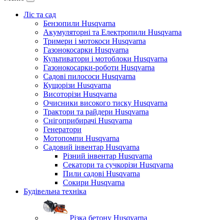
Ліс та сад
Бензопили Husqvarna
Акумуляторні та Електропили Husqvarna
Тримери і мотокоси Husqvarna
Газонокосарки Husqvarna
Культиватори і мотоблоки Husqvarna
Газонокосарки-роботи Husqvarna
Садові пилососи Husqvarna
Кущорізи Husqvarna
Висоторізи Husqvarna
Очисники високого тиску Husqvarna
Трактори та райдери Husqvarna
Снігоприбирачі Husqvarna
Генератори
Мотопомпи Husqvarna
Садовий інвентар Husqvarna
Різний інвентар Husqvarna
Секатори та сучкорізи Husqvarna
Пили садові Husqvarna
Сокири Husqvarna
Будівельна техніка
Різка бетону Husqvarna