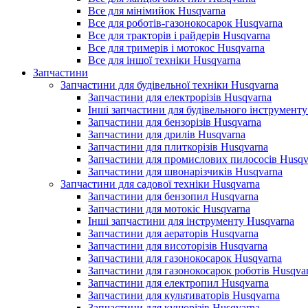
Все для мінімийок Husqvarna
Все для роботів-газонокосарок Husqvarna
Все для тракторів і райдерів Husqvarna
Все для тримерів і мотокос Husqvarna
Все для іншої техніки Husqvarna
Запчастини
Запчастини для будівельної техніки Husqvarna
Запчастини для електрорізів Husqvarna
Інші запчастини для будівельного інструменту
Запчастини для бензорізів Husqvarna
Запчастини для дрилів Husqvarna
Запчастини для плиткорізів Husqvarna
Запчастини для промислових пилососів Husqv
Запчастини для швонарізчиків Husqvarna
Запчастини для садової техніки Husqvarna
Запчастини для бензопил Husqvarna
Запчастини для мотокіс Husqvarna
Інші запчастини для інструменту Husqvarna
Запчастини для аераторів Husqvarna
Запчастини для висоторізів Husqvarna
Запчастини для газонокосарок Husqvarna
Запчастини для газонокосарок роботів Husqva
Запчастини для електропил Husqvarna
Запчастини для культиваторів Husqvarna
Запчастини для кущорізів Husqvarna