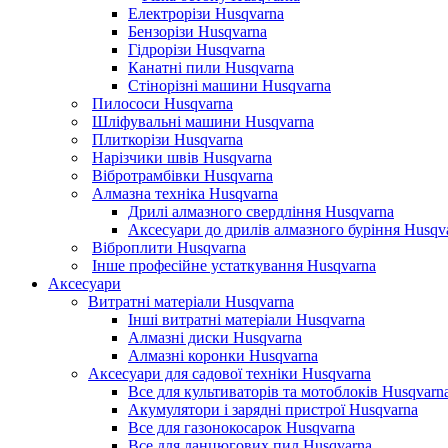
Електрорізи Husqvarna
Бензорізи Husqvarna
Гідрорізи Husqvarna
Канатні пили Husqvarna
Стінорізні машини Husqvarna
Пилососи Husqvarna
Шліфувальні машини Husqvarna
Плиткорізи Husqvarna
Нарізчики швів Husqvarna
Вібротрамбівки Husqvarna
Алмазна техніка Husqvarna
Дрилі алмазного свердління Husqvarna
Аксесуари до дрилів алмазного буріння Husqv
Віброплити Husqvarna
Інше професійне устаткування Husqvarna
Аксесуари
Витратні матеріали Husqvarna
Інші витратні матеріали Husqvarna
Алмазні диски Husqvarna
Алмазні коронки Husqvarna
Аксесуари для садової техніки Husqvarna
Все для культиваторів та мотоблоків Husqvarn
Акумулятори і зарядні пристрої Husqvarna
Все для газонокосарок Husqvarna
Все для ланцюгових пил Husqvarna