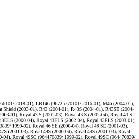
6101/ 2018-01), LB146 (96725770101/ 2016-01), M46 (2004-01),
eat Shield (2003-01), R43 (2004-01), R43S (2004-01), R43SE (2004-
03-01), Royal 43 S (2001-03), Royal 43 S (2002-04), Royal 43 S
l 43ELS (2000-04), Royal 43ELS (2002-04), Royal 43ELS (2003-01),
3839/ 1999-02), Royal 46 SE (2000-04), Royal 46 SE (2001-03),
7S (2001-03), Royal 49S (2000-04), Royal 49S (2001-03), Royal
00-04), Royal 49SC (964470839/ 1999-02), Royal 49SC (964470839/