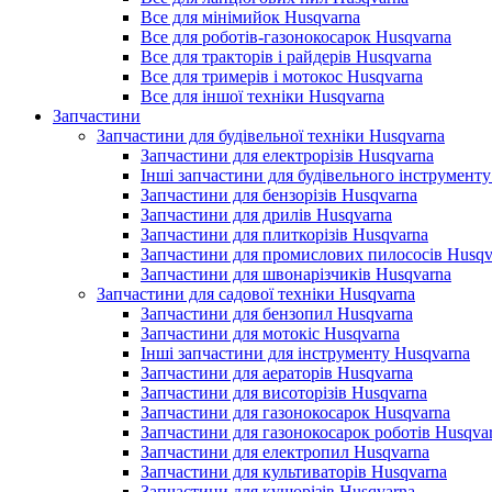
Все для мінімийок Husqvarna
Все для роботів-газонокосарок Husqvarna
Все для тракторів і райдерів Husqvarna
Все для тримерів і мотокос Husqvarna
Все для іншої техніки Husqvarna
Запчастини
Запчастини для будівельної техніки Husqvarna
Запчастини для електрорізів Husqvarna
Інші запчастини для будівельного інструменту
Запчастини для бензорізів Husqvarna
Запчастини для дрилів Husqvarna
Запчастини для плиткорізів Husqvarna
Запчастини для промислових пилососів Husqv
Запчастини для швонарізчиків Husqvarna
Запчастини для садової техніки Husqvarna
Запчастини для бензопил Husqvarna
Запчастини для мотокіс Husqvarna
Інші запчастини для інструменту Husqvarna
Запчастини для аераторів Husqvarna
Запчастини для висоторізів Husqvarna
Запчастини для газонокосарок Husqvarna
Запчастини для газонокосарок роботів Husqva
Запчастини для електропил Husqvarna
Запчастини для культиваторів Husqvarna
Запчастини для кущорізів Husqvarna