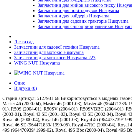
Запчастини для мийок високого тиску Husqva
Запчастини для повітродувок Husqvarna
Запчастини для райдерів Husqvarna
Запчастини для садових тракторів Husqvarna
Запчастини для снігоприбиральників Husqvar
Ліс та сад
Запчастини для садової техніки Husqvarna
Запчастини для мотокіс Husqvarna
Запчастини для мотокоси Husqvarna 223
WING NUT Husqvarna
Опис
Відгуки (0)
Старий артикул: 5127931-68 Використовується в моделях газонок
Master 46 (2000-04), Master 46 (2001-03), Master 46 (964471239/ 1
01), R50S (2004-01), R50SV (2004-01), R50SVBBC (2004-01), R50SV
(2003-01), Royal 43 SE (2001-03), Royal 43 SE (2002-04), Royal 
Royal 46 (2000-04), Royal 46 (2001-03), Royal 46 (964473739/1999
Royal 46 SE (964471839/ 1999-05), Royal 47RC (2000-04), Royal 4
49S (964470939/ 1999-02), Royal 49S Bbc (2000-04), Royal 49S B