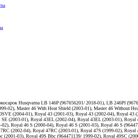
rna
na
осарок Husqvarna LB 146P (967656201/ 2018-01), LB 246PI (96766
999-02), Master 46 With Heat Shield (2003-01), Master 46 Without H
E (2004-01), Royal 43 (2001-03), Royal 43 (2002-04), Royal 43 (20
43 SE (2003-01), Royal 43EL (2002-04), Royal 43EL (2003-01), Roya
-02), Royal 46 S (2000-04), Royal 46 S (2001-03), Royal 46 S (96447
7RC (2002-04), Royal 47RC (2003-01), Royal 47S (1999-02), Royal 4
bc (2001-03), Royal 49S Bbc (964471139/ 1999-02), Royal 49SC (20