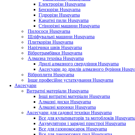
Електрорізи Husqvarna
Бензорізи Husqvarna
Гідрорізи Husqvarna
Канатні пили Husqvarna
Стінорізні машини Husqvarna
Пилососи Husqvarna
Шліфувальні машини Husqvarna
Плиткорізи Husqvarna
Нарізчики швів Husqvarna
Вібротрамбівки Husqvarna
Алмазна техніка Husqvarna
Дрилі алмазного свердління Husqvarna
Аксесуари до дрилів алмазного буріння Husqv
Віброплити Husqvarna
Інше професійне устаткування Husqvarna
Аксесуари
Витратні матеріали Husqvarna
Інші витратні матеріали Husqvarna
Алмазні диски Husqvarna
Алмазні коронки Husqvarna
Аксесуари для садової техніки Husqvarna
Все для культиваторів та мотоблоків Husqvarn
Акумулятори і зарядні пристрої Husqvarna
Все для газонокосарок Husqvarna
Все для ланцюгових пил Husqvarna