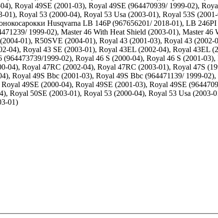
-04), Royal 49SE (2001-03), Royal 49SE (964470939/ 1999-02), Roya
01), Royal 53 (2000-04), Royal 53 Usa (2003-01), Royal 53S (2001-
азонокосарокки Husqvarna LB 146P (967656201/ 2018-01), LB 246PI
64471239/ 1999-02), Master 46 With Heat Shield (2003-01), Master 46 
4-01), R50SVE (2004-01), Royal 43 (2001-03), Royal 43 (2002-04),
002-04), Royal 43 SE (2003-01), Royal 43EL (2002-04), Royal 43EL 
6 (964473739/1999-02), Royal 46 S (2000-04), Royal 46 S (2001-03),
0-04), Royal 47RC (2002-04), Royal 47RC (2003-01), Royal 47S (199
04), Royal 49S Bbc (2001-03), Royal 49S Bbc (964471139/ 1999-02)
 Royal 49SE (2000-04), Royal 49SE (2001-03), Royal 49SE (96447093
 Royal 50SE (2003-01), Royal 53 (2000-04), Royal 53 Usa (2003-01)
03-01)