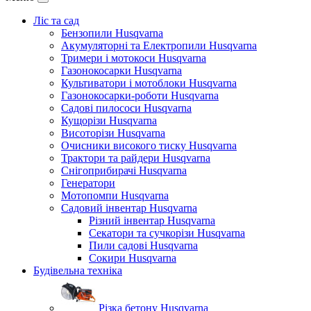
Ліс та сад
Бензопили Husqvarna
Акумуляторні та Електропили Husqvarna
Тримери і мотокоси Husqvarna
Газонокосарки Husqvarna
Культиватори і мотоблоки Husqvarna
Газонокосарки-роботи Husqvarna
Садові пилососи Husqvarna
Кущорізи Husqvarna
Висоторізи Husqvarna
Очисники високого тиску Husqvarna
Трактори та райдери Husqvarna
Снігоприбирачі Husqvarna
Генератори
Мотопомпи Husqvarna
Садовий інвентар Husqvarna
Різний інвентар Husqvarna
Секатори та сучкорізи Husqvarna
Пили садові Husqvarna
Сокири Husqvarna
Будівельна техніка
Різка бетону Husqvarna