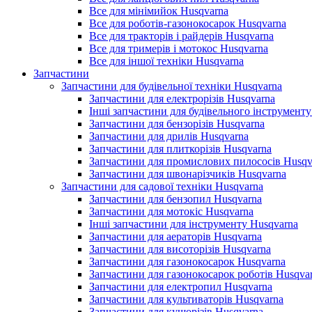
Все для мінімийок Husqvarna
Все для роботів-газонокосарок Husqvarna
Все для тракторів і райдерів Husqvarna
Все для тримерів і мотокос Husqvarna
Все для іншої техніки Husqvarna
Запчастини
Запчастини для будівельної техніки Husqvarna
Запчастини для електрорізів Husqvarna
Інші запчастини для будівельного інструменту
Запчастини для бензорізів Husqvarna
Запчастини для дрилів Husqvarna
Запчастини для плиткорізів Husqvarna
Запчастини для промислових пилососів Husqv
Запчастини для швонарізчиків Husqvarna
Запчастини для садової техніки Husqvarna
Запчастини для бензопил Husqvarna
Запчастини для мотокіс Husqvarna
Інші запчастини для інструменту Husqvarna
Запчастини для аераторів Husqvarna
Запчастини для висоторізів Husqvarna
Запчастини для газонокосарок Husqvarna
Запчастини для газонокосарок роботів Husqva
Запчастини для електропил Husqvarna
Запчастини для культиваторів Husqvarna
Запчастини для кущорізів Husqvarna