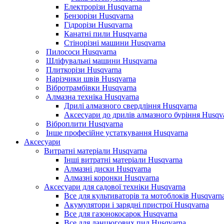
Електрорізи Husqvarna
Бензорізи Husqvarna
Гідрорізи Husqvarna
Канатні пили Husqvarna
Стінорізні машини Husqvarna
Пилососи Husqvarna
Шліфувальні машини Husqvarna
Плиткорізи Husqvarna
Нарізчики швів Husqvarna
Вібротрамбівки Husqvarna
Алмазна техніка Husqvarna
Дрилі алмазного свердління Husqvarna
Аксесуари до дрилів алмазного буріння Husqv
Віброплити Husqvarna
Інше професійне устаткування Husqvarna
Аксесуари
Витратні матеріали Husqvarna
Інші витратні матеріали Husqvarna
Алмазні диски Husqvarna
Алмазні коронки Husqvarna
Аксесуари для садової техніки Husqvarna
Все для культиваторів та мотоблоків Husqvarn
Акумулятори і зарядні пристрої Husqvarna
Все для газонокосарок Husqvarna
Все для ланцюгових пил Husqvarna