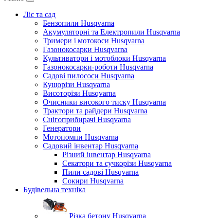
Ліс та сад
Бензопили Husqvarna
Акумуляторні та Електропили Husqvarna
Тримери і мотокоси Husqvarna
Газонокосарки Husqvarna
Культиватори і мотоблоки Husqvarna
Газонокосарки-роботи Husqvarna
Садові пилососи Husqvarna
Кущорізи Husqvarna
Висоторізи Husqvarna
Очисники високого тиску Husqvarna
Трактори та райдери Husqvarna
Снігоприбирачі Husqvarna
Генератори
Мотопомпи Husqvarna
Садовий інвентар Husqvarna
Різний інвентар Husqvarna
Секатори та сучкорізи Husqvarna
Пили садові Husqvarna
Сокири Husqvarna
Будівельна техніка
Різка бетону Husqvarna