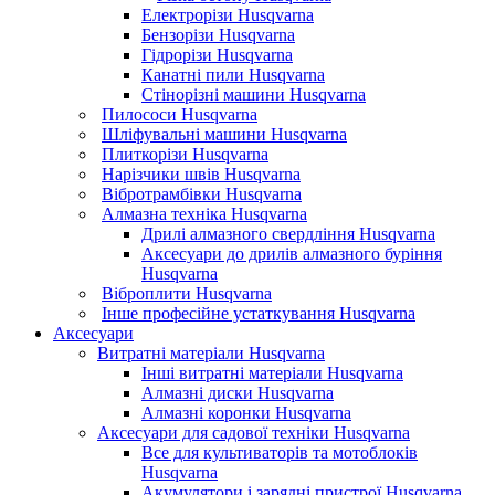
Електрорізи Husqvarna
Бензорізи Husqvarna
Гідрорізи Husqvarna
Канатні пили Husqvarna
Стінорізні машини Husqvarna
Пилососи Husqvarna
Шліфувальні машини Husqvarna
Плиткорізи Husqvarna
Нарізчики швів Husqvarna
Вібротрамбівки Husqvarna
Алмазна техніка Husqvarna
Дрилі алмазного свердління Husqvarna
Аксесуари до дрилів алмазного буріння
Husqvarna
Віброплити Husqvarna
Інше професійне устаткування Husqvarna
Аксесуари
Витратні матеріали Husqvarna
Інші витратні матеріали Husqvarna
Алмазні диски Husqvarna
Алмазні коронки Husqvarna
Аксесуари для садової техніки Husqvarna
Все для культиваторів та мотоблоків
Husqvarna
Акумулятори і зарядні пристрої Husqvarna