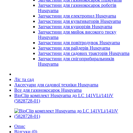
Запчастини для газонокосарок роботів
Husqvarna
Запчастини для електропил Husqvarna
Запчастини для культиваторів Husqvarna
Запчастини для кущорізів Husqvarna
Запчастини для мийок високого тиску
Husqvarna
Запчастини для повітродувок Husqvarna
Запчастини для райдерів Husqvarna
Запчастини для садових тракторів Husqvarna
Запчастини для снігоприбиральників
Husqvarna
Ліс та сад
Аксесуари для садової техніки Husqvarna
Все для газонокосарок Husqvarna
BioClip комплект Husqvarna до LC 141VLi/141iV
(5828728-01)
Опис
Відгуки (0)