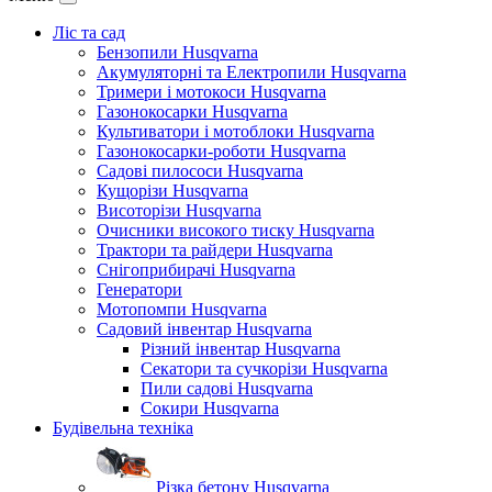
Ліс та сад
Бензопили Husqvarna
Акумуляторні та Електропили Husqvarna
Тримери і мотокоси Husqvarna
Газонокосарки Husqvarna
Культиватори і мотоблоки Husqvarna
Газонокосарки-роботи Husqvarna
Садові пилососи Husqvarna
Кущорізи Husqvarna
Висоторізи Husqvarna
Очисники високого тиску Husqvarna
Трактори та райдери Husqvarna
Снігоприбирачі Husqvarna
Генератори
Мотопомпи Husqvarna
Садовий інвентар Husqvarna
Різний інвентар Husqvarna
Секатори та сучкорізи Husqvarna
Пили садові Husqvarna
Сокири Husqvarna
Будівельна техніка
Різка бетону Husqvarna