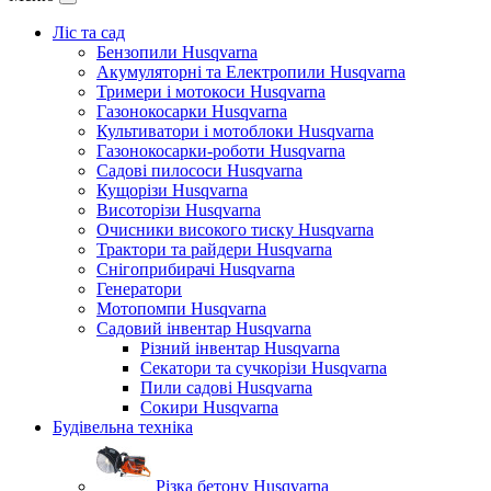
Ліс та сад
Бензопили Husqvarna
Акумуляторні та Електропили Husqvarna
Тримери і мотокоси Husqvarna
Газонокосарки Husqvarna
Культиватори і мотоблоки Husqvarna
Газонокосарки-роботи Husqvarna
Садові пилососи Husqvarna
Кущорізи Husqvarna
Висоторізи Husqvarna
Очисники високого тиску Husqvarna
Трактори та райдери Husqvarna
Снігоприбирачі Husqvarna
Генератори
Мотопомпи Husqvarna
Садовий інвентар Husqvarna
Різний інвентар Husqvarna
Секатори та сучкорізи Husqvarna
Пили садові Husqvarna
Сокири Husqvarna
Будівельна техніка
Різка бетону Husqvarna