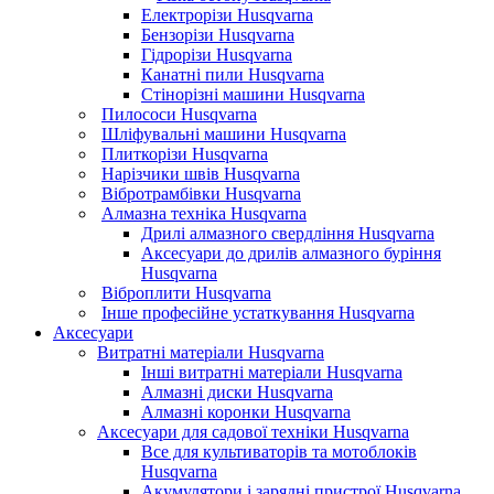
Електрорізи Husqvarna
Бензорізи Husqvarna
Гідрорізи Husqvarna
Канатні пили Husqvarna
Стінорізні машини Husqvarna
Пилососи Husqvarna
Шліфувальні машини Husqvarna
Плиткорізи Husqvarna
Нарізчики швів Husqvarna
Вібротрамбівки Husqvarna
Алмазна техніка Husqvarna
Дрилі алмазного свердління Husqvarna
Аксесуари до дрилів алмазного буріння
Husqvarna
Віброплити Husqvarna
Інше професійне устаткування Husqvarna
Аксесуари
Витратні матеріали Husqvarna
Інші витратні матеріали Husqvarna
Алмазні диски Husqvarna
Алмазні коронки Husqvarna
Аксесуари для садової техніки Husqvarna
Все для культиваторів та мотоблоків
Husqvarna
Акумулятори і зарядні пристрої Husqvarna