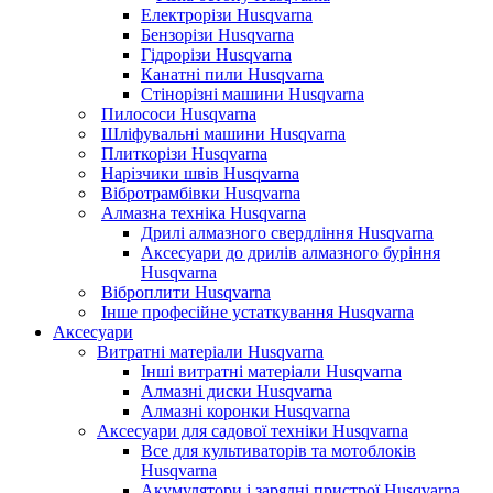
Електрорізи Husqvarna
Бензорізи Husqvarna
Гідрорізи Husqvarna
Канатні пили Husqvarna
Стінорізні машини Husqvarna
Пилососи Husqvarna
Шліфувальні машини Husqvarna
Плиткорізи Husqvarna
Нарізчики швів Husqvarna
Вібротрамбівки Husqvarna
Алмазна техніка Husqvarna
Дрилі алмазного свердління Husqvarna
Аксесуари до дрилів алмазного буріння
Husqvarna
Віброплити Husqvarna
Інше професійне устаткування Husqvarna
Аксесуари
Витратні матеріали Husqvarna
Інші витратні матеріали Husqvarna
Алмазні диски Husqvarna
Алмазні коронки Husqvarna
Аксесуари для садової техніки Husqvarna
Все для культиваторів та мотоблоків
Husqvarna
Акумулятори і зарядні пристрої Husqvarna