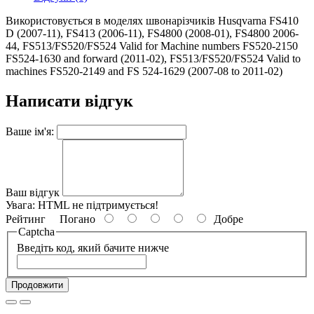
Використовується в моделях швонарізчиків Husqvarna FS410
D (2007-11), FS413 (2006-11), FS4800 (2008-01), FS4800 2006-
44, FS513/FS520/FS524 Valid for Machine numbers FS520-2150
FS524-1630 and forward (2011-02), FS513/FS520/FS524 Valid to
machines FS520-2149 and FS 524-1629 (2007-08 to 2011-02)
Написати відгук
Ваше ім'я:
Ваш відгук
Увага:
HTML не підтримується!
Рейтинг
Погано
Добре
Captcha
Введіть код, який бачите нижче
Продовжити