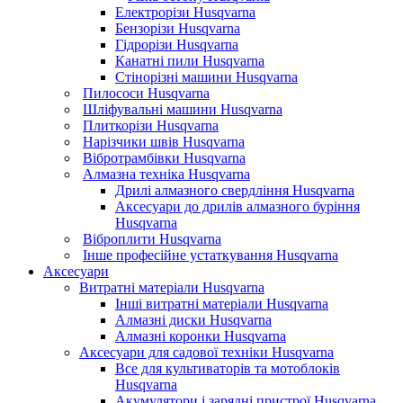
Електрорізи Husqvarna
Бензорізи Husqvarna
Гідрорізи Husqvarna
Канатні пили Husqvarna
Стінорізні машини Husqvarna
Пилососи Husqvarna
Шліфувальні машини Husqvarna
Плиткорізи Husqvarna
Нарізчики швів Husqvarna
Вібротрамбівки Husqvarna
Алмазна техніка Husqvarna
Дрилі алмазного свердління Husqvarna
Аксесуари до дрилів алмазного буріння
Husqvarna
Віброплити Husqvarna
Інше професійне устаткування Husqvarna
Аксесуари
Витратні матеріали Husqvarna
Інші витратні матеріали Husqvarna
Алмазні диски Husqvarna
Алмазні коронки Husqvarna
Аксесуари для садової техніки Husqvarna
Все для культиваторів та мотоблоків
Husqvarna
Акумулятори і зарядні пристрої Husqvarna