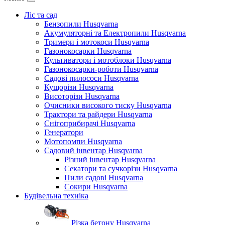
Ліс та сад
Бензопили Husqvarna
Акумуляторні та Електропили Husqvarna
Тримери і мотокоси Husqvarna
Газонокосарки Husqvarna
Культиватори і мотоблоки Husqvarna
Газонокосарки-роботи Husqvarna
Садові пилососи Husqvarna
Кущорізи Husqvarna
Висоторізи Husqvarna
Очисники високого тиску Husqvarna
Трактори та райдери Husqvarna
Снігоприбирачі Husqvarna
Генератори
Мотопомпи Husqvarna
Садовий інвентар Husqvarna
Різний інвентар Husqvarna
Секатори та сучкорізи Husqvarna
Пили садові Husqvarna
Сокири Husqvarna
Будівельна техніка
Різка бетону Husqvarna