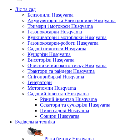
Ліс та сад
Бензопили Husqvarna
Акумуляторні та Електропили Husqvarna
Тримери і мотокоси Husqvarna
Газонокосарки Husqvarna
Культиватори і мотоблоки Husqvarna
Газонокосарки-роботи Husqvarna
Садові пилососи Husqvarna
Кущорізи Husqvarna
Висоторізи Husqvarna
Очисники високого тиску Husqvarna
Трактори та райдери Husqvarna
Снігоприбирачі Husqvarna
Генератори
Мотопомпи Husqvarna
Садовий інвентар Husqvarna
Різний інвентар Husqvarna
Секатори та сучкорізи Husqvarna
Пили садові Husqvarna
Сокири Husqvarna
Будівельна техніка
Різка бетону Husqvarna