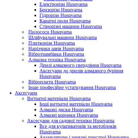
Електрорізи Husqvarna
Бензорізи Husqvarna
Гідрорізи Husqvarna
Канатні пили Husqvarna
Стінорізні машини Husqvarna
Пилососи Husqvarna
Шліфувальні машини Husqvarna
Плиткорізи Husqvarna
Нарізчики швів Husqvarna
Вібротрамбівки Husqvarna
Алмазна техніка Husqvarna
Дрилі алмазного свердління Husqvarna
Аксесуари до дрилів алмазного буріння
Husqvarna
Віброплити Husqvarna
Інше професійне устаткування Husqvarna
Аксесуари
Витратні матеріали Husqvarna
Інші витратні матеріали Husqvarna
Алмазні диски Husqvarna
Алмазні коронки Husqvarna
Аксесуари для садової техніки Husqvarna
Все для культиваторів та мотоблоків
Husqvarna
Акумулятори і зарядні пристрої Husqvarna