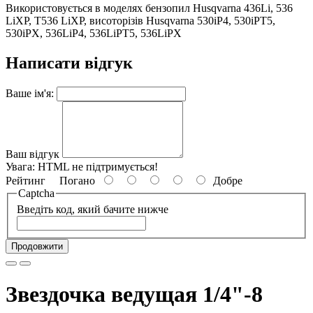
Використовується в моделях бензопил Husqvarna 436Li, 536
LiXP, T536 LiXP, висоторізів Husqvarna 530iP4, 530iPT5,
530iPX, 536LiP4, 536LiPT5, 536LiPX
Написати відгук
Ваше ім'я:
Ваш відгук
Увага:
HTML не підтримується!
Рейтинг
Погано
Добре
Captcha
Введіть код, який бачите нижче
Продовжити
Звездочка ведущая 1/4"-8