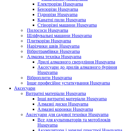
Електрорізи Husqvarna
Бензорізи Husqvarna
Гідрорізи Husqvarna
Канатні пили Husqvarna
Стінорізні машини Husqvarna
Пилососи Husqvarna
Шліфувальні машини Husqvarna
Плиткорізи Husqvarna
Нарізчики швів Husqvarna
Вібротрамбівки Husqvarna
Алмазна техніка Husqvarna
Дрилі алмазного свердління Husqvarna
Аксесуари до дрилів алмазного буріння
Husqvarna
Віброплити Husqvarna
Інше професійне устаткування Husqvarna
Аксесуари
Витратні матеріали Husqvarna
Інші витратні матеріали Husqvarna
Алмазні диски Husqvarna
Алмазні коронки Husqvarna
Аксесуари для садової техніки Husqvarna
Все для культиваторів та мотоблоків
Husqvarna
Акумулятори і зарядні пристрої Husqvarna