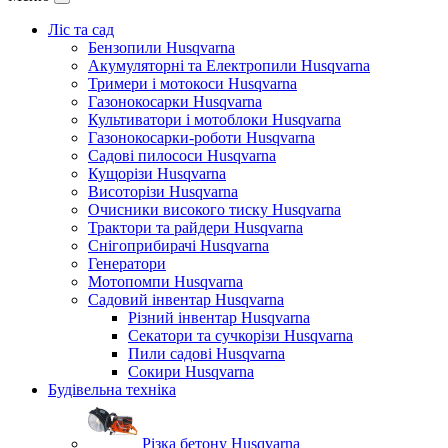
Ліс та сад
Бензопили Husqvarna
Акумуляторні та Електропили Husqvarna
Тримери і мотокоси Husqvarna
Газонокосарки Husqvarna
Культиватори і мотоблоки Husqvarna
Газонокосарки-роботи Husqvarna
Садові пилососи Husqvarna
Кущорізи Husqvarna
Висоторізи Husqvarna
Очисники високого тиску Husqvarna
Трактори та райдери Husqvarna
Снігоприбирачі Husqvarna
Генератори
Мотопомпи Husqvarna
Садовий інвентар Husqvarna
Різний інвентар Husqvarna
Секатори та сучкорізи Husqvarna
Пили садові Husqvarna
Сокири Husqvarna
Будівельна техніка
Різка бетону Husqvarna