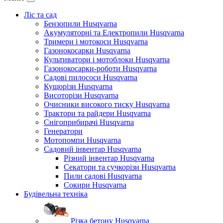
Ліс та сад
Бензопили Husqvarna
Акумуляторні та Електропили Husqvarna
Тримери і мотокоси Husqvarna
Газонокосарки Husqvarna
Культиватори і мотоблоки Husqvarna
Газонокосарки-роботи Husqvarna
Садові пилососи Husqvarna
Кущорізи Husqvarna
Висоторізи Husqvarna
Очисники високого тиску Husqvarna
Трактори та райдери Husqvarna
Снігоприбирачі Husqvarna
Генератори
Мотопомпи Husqvarna
Садовий інвентар Husqvarna
Різний інвентар Husqvarna
Секатори та сучкорізи Husqvarna
Пили садові Husqvarna
Сокири Husqvarna
Будівельна техніка
Різка бетону Husqvarna