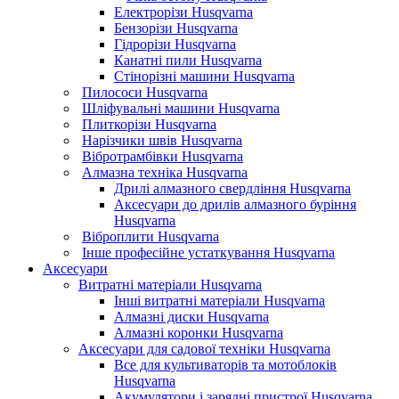
Електрорізи Husqvarna
Бензорізи Husqvarna
Гідрорізи Husqvarna
Канатні пили Husqvarna
Стінорізні машини Husqvarna
Пилососи Husqvarna
Шліфувальні машини Husqvarna
Плиткорізи Husqvarna
Нарізчики швів Husqvarna
Вібротрамбівки Husqvarna
Алмазна техніка Husqvarna
Дрилі алмазного свердління Husqvarna
Аксесуари до дрилів алмазного буріння
Husqvarna
Віброплити Husqvarna
Інше професійне устаткування Husqvarna
Аксесуари
Витратні матеріали Husqvarna
Інші витратні матеріали Husqvarna
Алмазні диски Husqvarna
Алмазні коронки Husqvarna
Аксесуари для садової техніки Husqvarna
Все для культиваторів та мотоблоків
Husqvarna
Акумулятори і зарядні пристрої Husqvarna