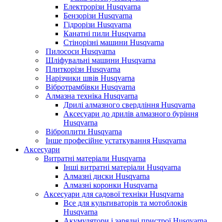
Електрорізи Husqvarna
Бензорізи Husqvarna
Гідрорізи Husqvarna
Канатні пили Husqvarna
Стінорізні машини Husqvarna
Пилососи Husqvarna
Шліфувальні машини Husqvarna
Плиткорізи Husqvarna
Нарізчики швів Husqvarna
Вібротрамбівки Husqvarna
Алмазна техніка Husqvarna
Дрилі алмазного свердління Husqvarna
Аксесуари до дрилів алмазного буріння
Husqvarna
Віброплити Husqvarna
Інше професійне устаткування Husqvarna
Аксесуари
Витратні матеріали Husqvarna
Інші витратні матеріали Husqvarna
Алмазні диски Husqvarna
Алмазні коронки Husqvarna
Аксесуари для садової техніки Husqvarna
Все для культиваторів та мотоблоків
Husqvarna
Акумулятори і зарядні пристрої Husqvarna