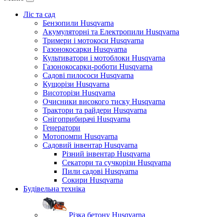
Ліс та сад
Бензопили Husqvarna
Акумуляторні та Електропили Husqvarna
Тримери і мотокоси Husqvarna
Газонокосарки Husqvarna
Культиватори і мотоблоки Husqvarna
Газонокосарки-роботи Husqvarna
Садові пилососи Husqvarna
Кущорізи Husqvarna
Висоторізи Husqvarna
Очисники високого тиску Husqvarna
Трактори та райдери Husqvarna
Снігоприбирачі Husqvarna
Генератори
Мотопомпи Husqvarna
Садовий інвентар Husqvarna
Різний інвентар Husqvarna
Секатори та сучкорізи Husqvarna
Пили садові Husqvarna
Сокири Husqvarna
Будівельна техніка
Різка бетону Husqvarna