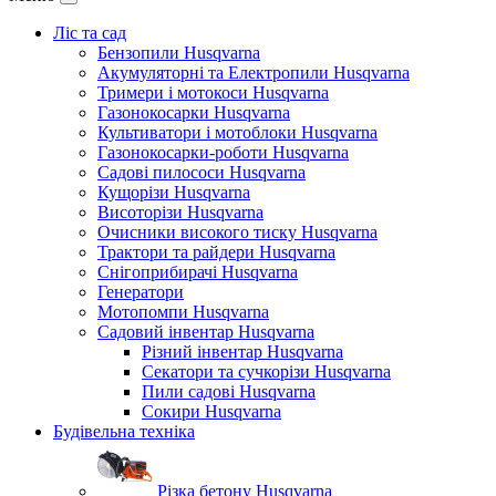
Ліс та сад
Бензопили Husqvarna
Акумуляторні та Електропили Husqvarna
Тримери і мотокоси Husqvarna
Газонокосарки Husqvarna
Культиватори і мотоблоки Husqvarna
Газонокосарки-роботи Husqvarna
Садові пилососи Husqvarna
Кущорізи Husqvarna
Висоторізи Husqvarna
Очисники високого тиску Husqvarna
Трактори та райдери Husqvarna
Снігоприбирачі Husqvarna
Генератори
Мотопомпи Husqvarna
Садовий інвентар Husqvarna
Різний інвентар Husqvarna
Секатори та сучкорізи Husqvarna
Пили садові Husqvarna
Сокири Husqvarna
Будівельна техніка
Різка бетону Husqvarna