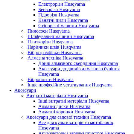
Електрорізи Husqvarna
Бензорізи Husqvarna
Гідрорізи Husqvarna
Канатні пили Husqvarna
Стінорізні машини Husqvarna
Пилососи Husqvarna
Шліфувальні машини Husqvarna
Плиткорізи Husqvarna
Нарізчики швів Husqvarna
Вібротрамбівки Husqvarna
Алмазна техніка Husqvarna
Дрилі алмазного свердління Husqvarna
Аксесуари до дрилів алмазного буріння
Husqvarna
Віброплити Husqvarna
Інше професійне устаткування Husqvarna
Аксесуари
Витратні матеріали Husqvarna
Інші витратні матеріали Husqvarna
Алмазні диски Husqvarna
Алмазні коронки Husqvarna
Аксесуари для садової техніки Husqvarna
Все для культиваторів та мотоблоків
Husqvarna
Акумулятори і зарядні пристрої Husqvarna