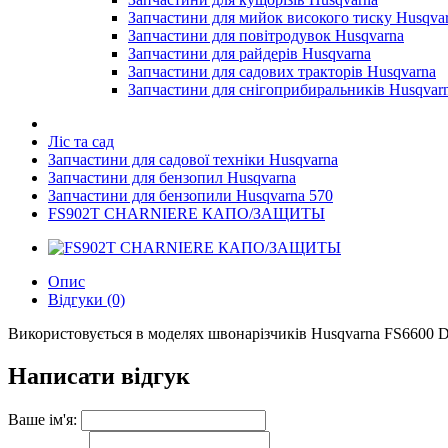
Запчастини для мийок високого тиску Husqva
Запчастини для повітродувок Husqvarna
Запчастини для райдерів Husqvarna
Запчастини для садових тракторів Husqvarna
Запчастини для снігоприбиральників Husqvar
Ліс та сад
Запчастини для садової техніки Husqvarna
Запчастини для бензопил Husqvarna
Запчастини для бензопили Husqvarna 570
FS902T CHARNIERE КАПО/ЗАЩИТЫ
Опис
Відгуки (0)
Використовується в моделях швонарізчиків Husqvarna FS6600 D 
Написати відгук
Ваше ім'я: