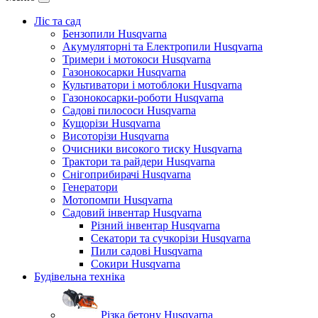
Ліс та сад
Бензопили Husqvarna
Акумуляторні та Електропили Husqvarna
Тримери і мотокоси Husqvarna
Газонокосарки Husqvarna
Культиватори і мотоблоки Husqvarna
Газонокосарки-роботи Husqvarna
Садові пилососи Husqvarna
Кущорізи Husqvarna
Висоторізи Husqvarna
Очисники високого тиску Husqvarna
Трактори та райдери Husqvarna
Снігоприбирачі Husqvarna
Генератори
Мотопомпи Husqvarna
Садовий інвентар Husqvarna
Різний інвентар Husqvarna
Секатори та сучкорізи Husqvarna
Пили садові Husqvarna
Сокири Husqvarna
Будівельна техніка
Різка бетону Husqvarna