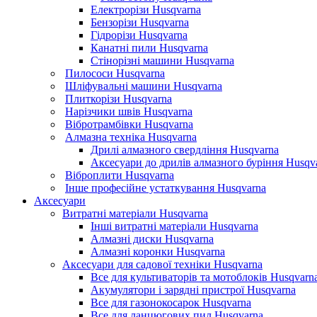
Електрорізи Husqvarna
Бензорізи Husqvarna
Гідрорізи Husqvarna
Канатні пили Husqvarna
Стінорізні машини Husqvarna
Пилососи Husqvarna
Шліфувальні машини Husqvarna
Плиткорізи Husqvarna
Нарізчики швів Husqvarna
Вібротрамбівки Husqvarna
Алмазна техніка Husqvarna
Дрилі алмазного свердління Husqvarna
Аксесуари до дрилів алмазного буріння Husqv
Віброплити Husqvarna
Інше професійне устаткування Husqvarna
Аксесуари
Витратні матеріали Husqvarna
Інші витратні матеріали Husqvarna
Алмазні диски Husqvarna
Алмазні коронки Husqvarna
Аксесуари для садової техніки Husqvarna
Все для культиваторів та мотоблоків Husqvarn
Акумулятори і зарядні пристрої Husqvarna
Все для газонокосарок Husqvarna
Все для ланцюгових пил Husqvarna