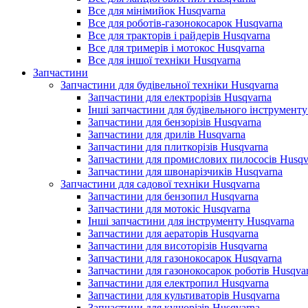
Все для мінімийок Husqvarna
Все для роботів-газонокосарок Husqvarna
Все для тракторів і райдерів Husqvarna
Все для тримерів і мотокос Husqvarna
Все для іншої техніки Husqvarna
Запчастини
Запчастини для будівельної техніки Husqvarna
Запчастини для електрорізів Husqvarna
Інші запчастини для будівельного інструменту
Запчастини для бензорізів Husqvarna
Запчастини для дрилів Husqvarna
Запчастини для плиткорізів Husqvarna
Запчастини для промислових пилососів Husqv
Запчастини для швонарізчиків Husqvarna
Запчастини для садової техніки Husqvarna
Запчастини для бензопил Husqvarna
Запчастини для мотокіс Husqvarna
Інші запчастини для інструменту Husqvarna
Запчастини для аераторів Husqvarna
Запчастини для висоторізів Husqvarna
Запчастини для газонокосарок Husqvarna
Запчастини для газонокосарок роботів Husqva
Запчастини для електропил Husqvarna
Запчастини для культиваторів Husqvarna
Запчастини для кущорізів Husqvarna