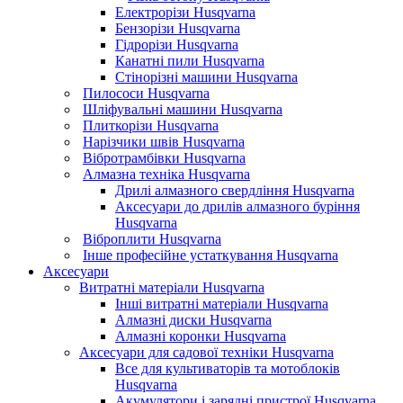
Електрорізи Husqvarna
Бензорізи Husqvarna
Гідрорізи Husqvarna
Канатні пили Husqvarna
Стінорізні машини Husqvarna
Пилососи Husqvarna
Шліфувальні машини Husqvarna
Плиткорізи Husqvarna
Нарізчики швів Husqvarna
Вібротрамбівки Husqvarna
Алмазна техніка Husqvarna
Дрилі алмазного свердління Husqvarna
Аксесуари до дрилів алмазного буріння
Husqvarna
Віброплити Husqvarna
Інше професійне устаткування Husqvarna
Аксесуари
Витратні матеріали Husqvarna
Інші витратні матеріали Husqvarna
Алмазні диски Husqvarna
Алмазні коронки Husqvarna
Аксесуари для садової техніки Husqvarna
Все для культиваторів та мотоблоків
Husqvarna
Акумулятори і зарядні пристрої Husqvarna