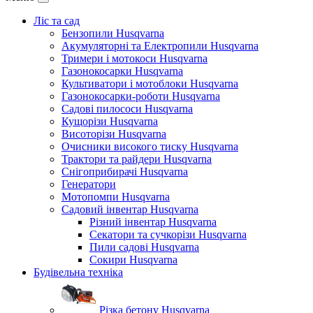
Ліс та сад
Бензопили Husqvarna
Акумуляторні та Електропили Husqvarna
Тримери і мотокоси Husqvarna
Газонокосарки Husqvarna
Культиватори і мотоблоки Husqvarna
Газонокосарки-роботи Husqvarna
Садові пилососи Husqvarna
Кущорізи Husqvarna
Висоторізи Husqvarna
Очисники високого тиску Husqvarna
Трактори та райдери Husqvarna
Снігоприбирачі Husqvarna
Генератори
Мотопомпи Husqvarna
Садовий інвентар Husqvarna
Різний інвентар Husqvarna
Секатори та сучкорізи Husqvarna
Пили садові Husqvarna
Сокири Husqvarna
Будівельна техніка
Різка бетону Husqvarna