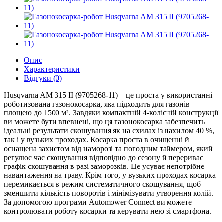
Опис
Характеристики
Відгуки (0)
Husqvarna AM 315 II (9705268-11) – це проста у використанні
роботизована газонокосарка, яка підходить для газонів
площею до 1500 м². Завдяки компактній 4-колісній конструкції
ви можете бути впевнені, що ця газонокосарка забезпечить
ідеальні результати скошування як на схилах із нахилом 40 %,
так і у вузьких проходах. Косарка проста в очищенні й
оснащена захистом від наморозі та погодним таймером, який
регулює час скошування відповідно до сезону й перериває
графік скошування в разі заморозків. Це усуває непотрібне
навантаження на траву. Крім того, у вузьких проходах косарка
перемикається в режим систематичного скошування, щоб
зменшити кількість поворотів і мінімізувати утворення колій.
За допомогою програми Automower Connect ви можете
контролювати роботу косарки та керувати нею зі смартфона.