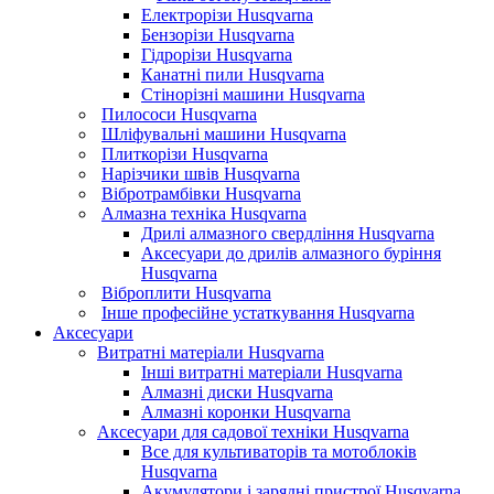
Електрорізи Husqvarna
Бензорізи Husqvarna
Гідрорізи Husqvarna
Канатні пили Husqvarna
Стінорізні машини Husqvarna
Пилососи Husqvarna
Шліфувальні машини Husqvarna
Плиткорізи Husqvarna
Нарізчики швів Husqvarna
Вібротрамбівки Husqvarna
Алмазна техніка Husqvarna
Дрилі алмазного свердління Husqvarna
Аксесуари до дрилів алмазного буріння
Husqvarna
Віброплити Husqvarna
Інше професійне устаткування Husqvarna
Аксесуари
Витратні матеріали Husqvarna
Інші витратні матеріали Husqvarna
Алмазні диски Husqvarna
Алмазні коронки Husqvarna
Аксесуари для садової техніки Husqvarna
Все для культиваторів та мотоблоків
Husqvarna
Акумулятори і зарядні пристрої Husqvarna