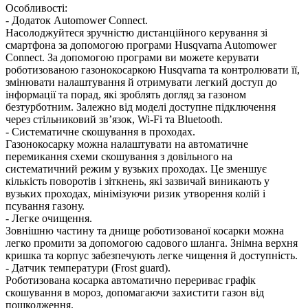
Особливості:
- Додаток Automower Connect.
Насолоджуйтеся зручністю дистанційного керування зі
смартфона за допомогою програми Husqvarna Automower
Connect. За допомогою програми ви можете керувати
роботизованою газонокосаркою Husqvarna та контролювати її,
змінювати налаштування й отримувати легкий доступ до
інформації та порад, які зроблять догляд за газоном
безтурботним. Залежно від моделі доступне підключення
через стільниковий зв’язок, Wi-Fi та Bluetooth.
- Систематичне скошування в проходах.
Газонокосарку можна налаштувати на автоматичне
перемикання схеми скошування з довільного на
систематичний режим у вузьких проходах. Це зменшує
кількість поворотів і зіткнень, які зазвичай виникають у
вузьких проходах, мінімізуючи ризик утворення колій і
псування газону.
- Легке очищення.
Зовнішню частину та днище роботизованої косарки можна
легко промити за допомогою садового шланга. Знімна верхня
кришка та корпус забезпечують легке чищення й доступність.
- Датчик температури (Frost guard).
Роботизована косарка автоматично перериває графік
скошування в мороз, допомагаючи захистити газон від
пошкодження.