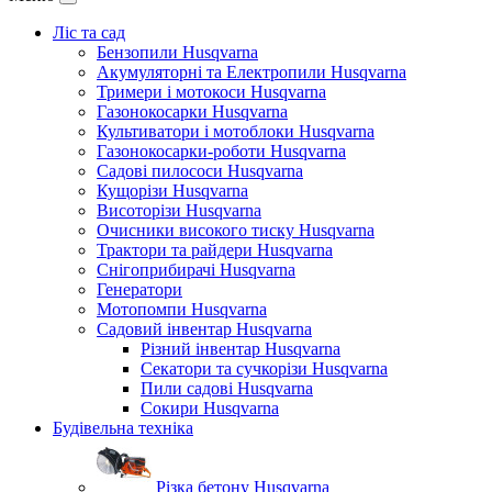
Ліс та сад
Бензопили Husqvarna
Акумуляторні та Електропили Husqvarna
Тримери і мотокоси Husqvarna
Газонокосарки Husqvarna
Культиватори і мотоблоки Husqvarna
Газонокосарки-роботи Husqvarna
Садові пилососи Husqvarna
Кущорізи Husqvarna
Висоторізи Husqvarna
Очисники високого тиску Husqvarna
Трактори та райдери Husqvarna
Снігоприбирачі Husqvarna
Генератори
Мотопомпи Husqvarna
Садовий інвентар Husqvarna
Різний інвентар Husqvarna
Секатори та сучкорізи Husqvarna
Пили садові Husqvarna
Сокири Husqvarna
Будівельна техніка
Різка бетону Husqvarna