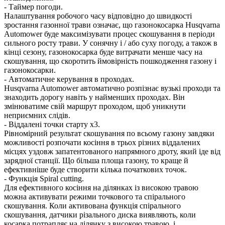
- Таймер погоди.
Налаштування робочого часу відповідно до швидкості
зростання газонної трави означає, що газонокосарка Husqvarna
Automower буде максимізувати процес скошування в періоди
сильного росту трави. У сонячну і / або суху погоду, а також в
кінці сезону, газонокосарка буде витрачати менше часу на
скошування, що скоротить ймовірність пошкодження газону і
газонокосарки.
- Автоматичне керування в проходах.
Husqvarna Automower автоматично розпізнає вузькі проходи та
знаходить дорогу навіть у найменших проходах. Він
змінюватиме свій маршрут проходом, щоб уникнути
неприємних слідів.
- Віддалені точки старту x3.
Рівномірний результат скошування по всьому газону завдяки
можливості розпочати косіння в трьох різних віддалених
місцях уздовж запатентованого напрямного дроту, який іде від
зарядної станції. Що більша площа газону, то краще й
ефективніше буде створити кілька початкових точок.
- Функція Spiral cutting.
Для ефективного косіння на ділянках із високою травою
можна активувати режими точкового та спірального
скошування. Коли активована функція спірального
скошування, датчики різального диска виявляють, коли
косарка потрапляє на ділянку з високою травою, і