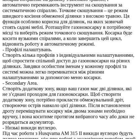
автоматично перемикають інструмент на скошування за
систематичною спіраллю. Точкове скошування – це режим
швидкого косіння обмеженої ділянки з високою травою. Ця
функція особливо корисна для ділянок, на яких зазвичай
стоять садові меблі. Розташуйте газонокосарку в потрібному
місці та виберіть режим точкового скошування. Косарка буде
косити вузькими спіралями, а коли завершить цей цикл,
відновить роботу в автоматичному режимі.
- Профілі налаштувань.
Створіть кілька профілів з індивідуальними налаштуваннями,
щоб спростити спільний доступ до газонокосарки на різних
ділянках. Завдяки особистим іменам у кожному профілі та
системі можна легко перемикатися між різними
налаштуваннями за допомогою меню косарки.
- Secondary Area.
Створіть додаткову зону, якщо ваш газон має дві ділянки, які
не з’єднані проходом для газонокосарки. Щоб створити
додаткову зону, потрібно прокласти обмежувальний дріт,
створюючи острів навколо цієї ділянки. Після встановлення
дроту переміщувати косарку між двома зонами необхідно
вручну, і вона коситиме протягом вибраного часу або доки не
розрядиться акумулятор.
- Низькі викиди вуглецю.
Під час роботи з Husqvarna AM 315 II викиди вуглецю будуть
значно меншими, ніж при роботі з аналогічним виробом, який