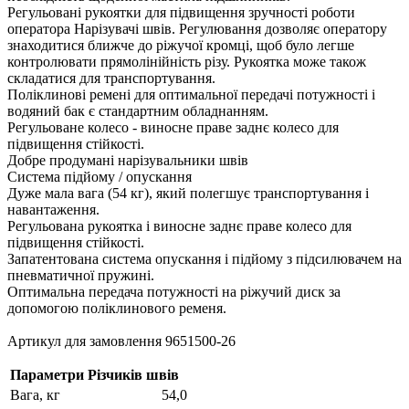
Регульовані рукоятки для підвищення зручності роботи
оператора Нарізувачі швів. Регулювання дозволяє оператору
знаходитися ближче до ріжучої кромці, щоб було легше
контролювати прямолінійність різу. Рукоятка може також
складатися для транспортування.
Поліклинові ремені для оптимальної передачі потужності і
водяний бак є стандартним обладнанням.
Регульоване колесо - виносне праве заднє колесо для
підвищення стійкості.
Добре продумані нарізувальники швів
Система підйому / опускання
Дуже мала вага (54 кг), який полегшує транспортування і
навантаження.
Регульована рукоятка і виносне заднє праве колесо для
підвищення стійкості.
Запатентована система опускання і підйому з підсилювачем на
пневматичної пружині.
Оптимальна передача потужності на ріжучий диск за
допомогою поліклинового ременя.
Артикул для замовлення 9651500-26
Параметри Різчиків швів
Вага, кг
54,0