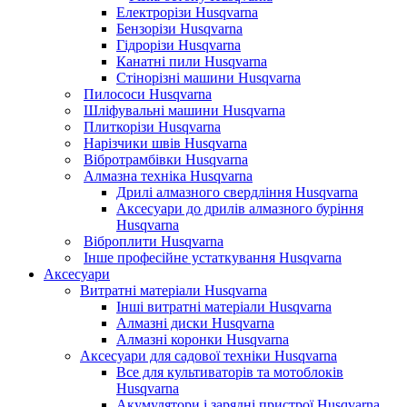
Електрорізи Husqvarna
Бензорізи Husqvarna
Гідрорізи Husqvarna
Канатні пили Husqvarna
Стінорізні машини Husqvarna
Пилососи Husqvarna
Шліфувальні машини Husqvarna
Плиткорізи Husqvarna
Нарізчики швів Husqvarna
Вібротрамбівки Husqvarna
Алмазна техніка Husqvarna
Дрилі алмазного свердління Husqvarna
Аксесуари до дрилів алмазного буріння
Husqvarna
Віброплити Husqvarna
Інше професійне устаткування Husqvarna
Аксесуари
Витратні матеріали Husqvarna
Інші витратні матеріали Husqvarna
Алмазні диски Husqvarna
Алмазні коронки Husqvarna
Аксесуари для садової техніки Husqvarna
Все для культиваторів та мотоблоків
Husqvarna
Акумулятори і зарядні пристрої Husqvarna