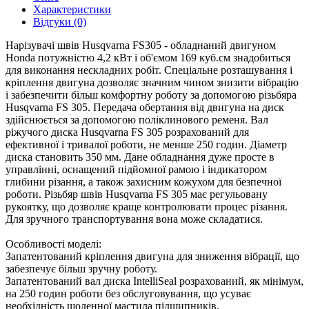
Характеристики
Відгуки (0)
Нарізувачі швів Husqvarna FS305 - обладнаний двигуном
Honda потужністю 4,2 кВт і об'ємом 169 куб.см знадобиться
для виконання нескладних робіт. Спеціальне розташування і
кріплення двигуна дозволяє значним чином знизити вібрацію
і забезпечити більш комфортну роботу за допомогою різьбяра
Husqvarna FS 305. Передача обертання від двигуна на диск
здійснюється за допомогою поліклинового ременя. Вал
ріжучого диска Husqvarna FS 305 розрахований для
ефективної і тривалої роботи, не менше 250 годин. Діаметр
диска становить 350 мм. Дане обладнання дуже просте в
управлінні, оснащений підйомної рамою і індикатором
глибини різання, а також захисним кожухом для безпечної
роботи. Різьбяр швів Husqvarna FS 305 має регульовану
рукоятку, що дозволяє краще контролювати процес різання.
Для зручного транспортування вона може складатися.
Особливості моделі:
Запатентований кріплення двигуна для зниження вібрації, що
забезпечує більш зручну роботу.
Запатентований вал диска IntelliSeal розрахований, як мінімум,
на 250 годин роботи без обслуговування, що усуває
необхідність щоденної мастила підшипників.