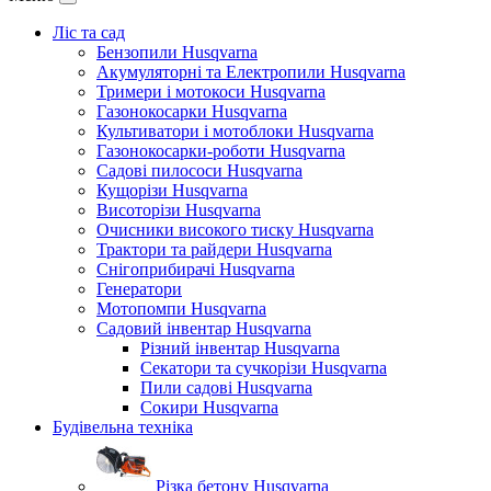
Ліс та сад
Бензопили Husqvarna
Акумуляторні та Електропили Husqvarna
Тримери і мотокоси Husqvarna
Газонокосарки Husqvarna
Культиватори і мотоблоки Husqvarna
Газонокосарки-роботи Husqvarna
Садові пилососи Husqvarna
Кущорізи Husqvarna
Висоторізи Husqvarna
Очисники високого тиску Husqvarna
Трактори та райдери Husqvarna
Снігоприбирачі Husqvarna
Генератори
Мотопомпи Husqvarna
Садовий інвентар Husqvarna
Різний інвентар Husqvarna
Секатори та сучкорізи Husqvarna
Пили садові Husqvarna
Сокири Husqvarna
Будівельна техніка
Різка бетону Husqvarna