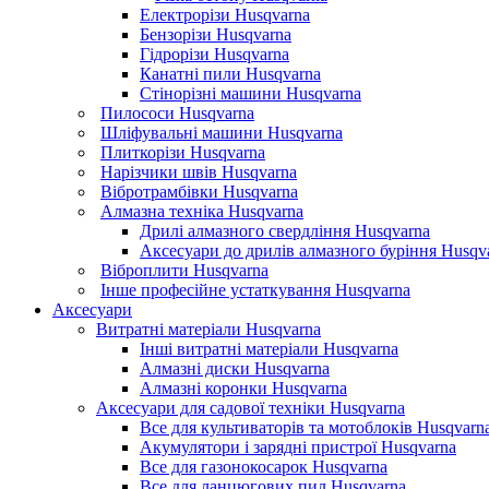
Електрорізи Husqvarna
Бензорізи Husqvarna
Гідрорізи Husqvarna
Канатні пили Husqvarna
Стінорізні машини Husqvarna
Пилососи Husqvarna
Шліфувальні машини Husqvarna
Плиткорізи Husqvarna
Нарізчики швів Husqvarna
Вібротрамбівки Husqvarna
Алмазна техніка Husqvarna
Дрилі алмазного свердління Husqvarna
Аксесуари до дрилів алмазного буріння Husqv
Віброплити Husqvarna
Інше професійне устаткування Husqvarna
Аксесуари
Витратні матеріали Husqvarna
Інші витратні матеріали Husqvarna
Алмазні диски Husqvarna
Алмазні коронки Husqvarna
Аксесуари для садової техніки Husqvarna
Все для культиваторів та мотоблоків Husqvarn
Акумулятори і зарядні пристрої Husqvarna
Все для газонокосарок Husqvarna
Все для ланцюгових пил Husqvarna