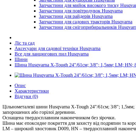
Запчастини для мийок високого тиску Husqva
Запчастини для повітродувок Husqvarna
Запчастини для райдерів Husqvarna
Запчастини для садових тракторів Husqvarna
Запчастини для снігоприбиральників Husqvar
Ліс та сад
Аксесуари для садової техніки Husqvarna
Все для ланцюгових пил Husqvarna
Шини
Шина Husqvarna X-Tough 24"/61см; 3/8"; 1,5мм; LM; HN; 
Опис
Характеристики
Відгуки (0)
Цільнометалеві шини Husqvarna X-Tough 24"/61см; 3/8"; 1,5мм;
запорошених або горілої деревини.
Оснащена твердосплавним наконечником без зірочки.
Шина має епоксидне покриття для захисту від подряпин та короз
LM – широкий хвостовик D009, HN – твердосплавний наконечник