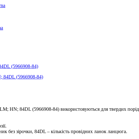
rna
na
84DL (5966908-84)
 LM; HN; 84DL (5966908-84) використовуються для твердих порід
ії.
 без зірочки, 84DL – кількість провідних ланок ланцюга.