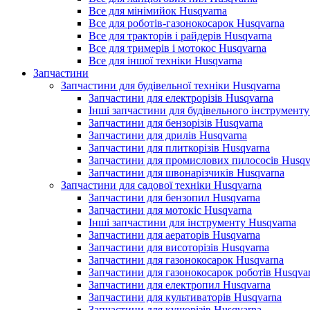
Все для мінімийок Husqvarna
Все для роботів-газонокосарок Husqvarna
Все для тракторів і райдерів Husqvarna
Все для тримерів і мотокос Husqvarna
Все для іншої техніки Husqvarna
Запчастини
Запчастини для будівельної техніки Husqvarna
Запчастини для електрорізів Husqvarna
Інші запчастини для будівельного інструменту
Запчастини для бензорізів Husqvarna
Запчастини для дрилів Husqvarna
Запчастини для плиткорізів Husqvarna
Запчастини для промислових пилососів Husqv
Запчастини для швонарізчиків Husqvarna
Запчастини для садової техніки Husqvarna
Запчастини для бензопил Husqvarna
Запчастини для мотокіс Husqvarna
Інші запчастини для інструменту Husqvarna
Запчастини для аераторів Husqvarna
Запчастини для висоторізів Husqvarna
Запчастини для газонокосарок Husqvarna
Запчастини для газонокосарок роботів Husqva
Запчастини для електропил Husqvarna
Запчастини для культиваторів Husqvarna
Запчастини для кущорізів Husqvarna