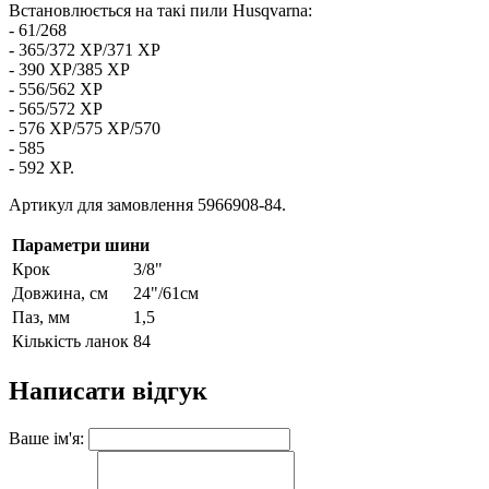
Встановлюється на такі пили Husqvarna:
- 61/268
- 365/372 ХР/371 XP
- 390 XP/385 XP
- 556/562 ХР
- 565/572 ХР
- 576 ХР/575 XP/570
- 585
- 592 XP.
Артикул для замовлення 5966908-84.
Параметри шини
Крок
3/8"
Довжина, см
24"/61см
Паз, мм
1,5
Кількість ланок
84
Написати відгук
Ваше ім'я: