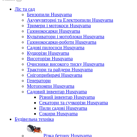
Ліс та сад
Бензопили Husqvarna
Акумуляторні та Електропили Husqvarna
Тримери і мотокоси Husqvarna
Газонокосарки Husqvarna
Культиватори і мотоблоки Husqvarna
Газонокосарки-роботи Husqvarna
Садові пилососи Husqvarna
Кущорізи Husqvarna
Висоторізи Husqvarna
Очисники високого тиску Husqvarna
Трактори та райдери Husqvarna
Снігоприбирачі Husqvarna
Генератори
Мотопомпи Husqvarna
Садовий інвентар Husqvarna
Різний інвентар Husqvarna
Секатори та сучкорізи Husqvarna
Пили садові Husqvarna
Сокири Husqvarna
Будівельна техніка
Різка бетону Husqvarna