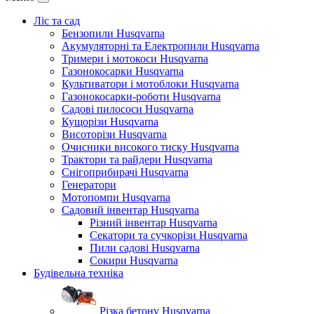
Ліс та сад
Бензопили Husqvarna
Акумуляторні та Електропили Husqvarna
Тримери і мотокоси Husqvarna
Газонокосарки Husqvarna
Культиватори і мотоблоки Husqvarna
Газонокосарки-роботи Husqvarna
Садові пилососи Husqvarna
Кущорізи Husqvarna
Висоторізи Husqvarna
Очисники високого тиску Husqvarna
Трактори та райдери Husqvarna
Снігоприбирачі Husqvarna
Генератори
Мотопомпи Husqvarna
Садовий інвентар Husqvarna
Різний інвентар Husqvarna
Секатори та сучкорізи Husqvarna
Пили садові Husqvarna
Сокири Husqvarna
Будівельна техніка
Різка бетону Husqvarna