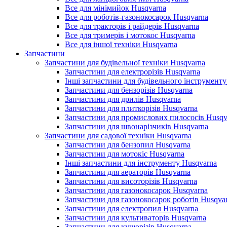
Все для мінімийок Husqvarna
Все для роботів-газонокосарок Husqvarna
Все для тракторів і райдерів Husqvarna
Все для тримерів і мотокос Husqvarna
Все для іншої техніки Husqvarna
Запчастини
Запчастини для будівельної техніки Husqvarna
Запчастини для електрорізів Husqvarna
Інші запчастини для будівельного інструменту
Запчастини для бензорізів Husqvarna
Запчастини для дрилів Husqvarna
Запчастини для плиткорізів Husqvarna
Запчастини для промислових пилососів Husqv
Запчастини для швонарізчиків Husqvarna
Запчастини для садової техніки Husqvarna
Запчастини для бензопил Husqvarna
Запчастини для мотокіс Husqvarna
Інші запчастини для інструменту Husqvarna
Запчастини для аераторів Husqvarna
Запчастини для висоторізів Husqvarna
Запчастини для газонокосарок Husqvarna
Запчастини для газонокосарок роботів Husqva
Запчастини для електропил Husqvarna
Запчастини для культиваторів Husqvarna
Запчастини для кущорізів Husqvarna