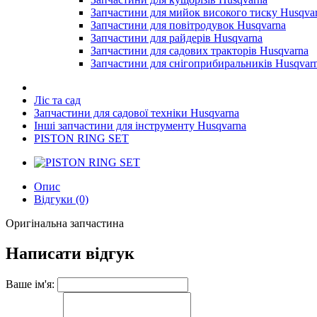
Запчастини для мийок високого тиску Husqva
Запчастини для повітродувок Husqvarna
Запчастини для райдерів Husqvarna
Запчастини для садових тракторів Husqvarna
Запчастини для снігоприбиральників Husqvar
Ліс та сад
Запчастини для садової техніки Husqvarna
Інші запчастини для інструменту Husqvarna
PISTON RING SET
Опис
Відгуки (0)
Оригінальна запчастина
Написати відгук
Ваше ім'я: