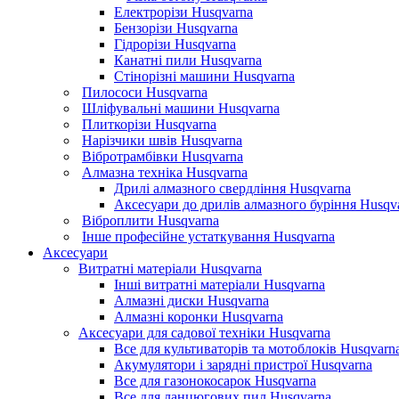
Електрорізи Husqvarna
Бензорізи Husqvarna
Гідрорізи Husqvarna
Канатні пили Husqvarna
Стінорізні машини Husqvarna
Пилососи Husqvarna
Шліфувальні машини Husqvarna
Плиткорізи Husqvarna
Нарізчики швів Husqvarna
Вібротрамбівки Husqvarna
Алмазна техніка Husqvarna
Дрилі алмазного свердління Husqvarna
Аксесуари до дрилів алмазного буріння Husqv
Віброплити Husqvarna
Інше професійне устаткування Husqvarna
Аксесуари
Витратні матеріали Husqvarna
Інші витратні матеріали Husqvarna
Алмазні диски Husqvarna
Алмазні коронки Husqvarna
Аксесуари для садової техніки Husqvarna
Все для культиваторів та мотоблоків Husqvarn
Акумулятори і зарядні пристрої Husqvarna
Все для газонокосарок Husqvarna
Все для ланцюгових пил Husqvarna