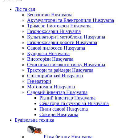
Ліс та сад
Бензопили Husqvarna
Акумуляторні та Електропили Husqvarna
Тримери і мотокоси Husqvarna
Газонокосарки Husqvarna
Культиватори і мотоблоки Husqvarna
Газонокосарки-роботи Husqvarna
Садові пилососи Husqvarna
Кущорізи Husqvarna
Висоторізи Husqvarna
Очисники високого тиску Husqvarna
Трактори та райдери Husqvarna
Снігоприбирачі Husqvarna
Генератори
Мотопомпи Husqvarna
Садовий інвентар Husqvarna
Різний інвентар Husqvarna
Секатори та сучкорізи Husqvarna
Пили садові Husqvarna
Сокири Husqvarna
Будівельна техніка
Різка бетону Husqvarna