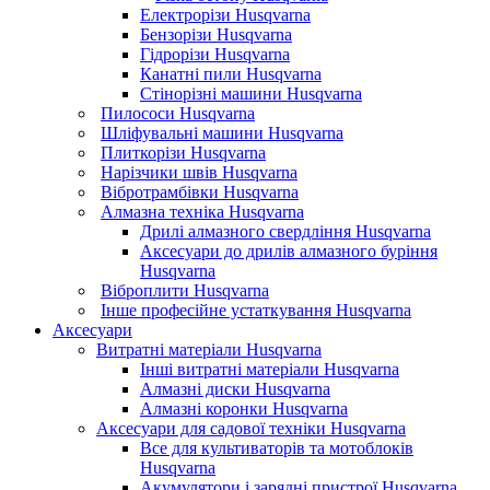
Електрорізи Husqvarna
Бензорізи Husqvarna
Гідрорізи Husqvarna
Канатні пили Husqvarna
Стінорізні машини Husqvarna
Пилососи Husqvarna
Шліфувальні машини Husqvarna
Плиткорізи Husqvarna
Нарізчики швів Husqvarna
Вібротрамбівки Husqvarna
Алмазна техніка Husqvarna
Дрилі алмазного свердління Husqvarna
Аксесуари до дрилів алмазного буріння
Husqvarna
Віброплити Husqvarna
Інше професійне устаткування Husqvarna
Аксесуари
Витратні матеріали Husqvarna
Інші витратні матеріали Husqvarna
Алмазні диски Husqvarna
Алмазні коронки Husqvarna
Аксесуари для садової техніки Husqvarna
Все для культиваторів та мотоблоків
Husqvarna
Акумулятори і зарядні пристрої Husqvarna