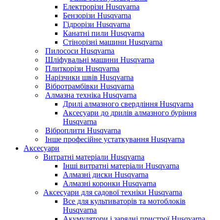
Електрорізи Husqvarna
Бензорізи Husqvarna
Гідрорізи Husqvarna
Канатні пили Husqvarna
Стінорізні машини Husqvarna
Пилососи Husqvarna
Шліфувальні машини Husqvarna
Плиткорізи Husqvarna
Нарізчики швів Husqvarna
Вібротрамбівки Husqvarna
Алмазна техніка Husqvarna
Дрилі алмазного свердління Husqvarna
Аксесуари до дрилів алмазного буріння
Husqvarna
Віброплити Husqvarna
Інше професійне устаткування Husqvarna
Аксесуари
Витратні матеріали Husqvarna
Інші витратні матеріали Husqvarna
Алмазні диски Husqvarna
Алмазні коронки Husqvarna
Аксесуари для садової техніки Husqvarna
Все для культиваторів та мотоблоків
Husqvarna
Акумулятори і зарядні пристрої Husqvarna