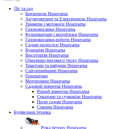
Ліс та сад
Бензопили Husqvarna
Акумуляторні та Електропили Husqvarna
Тримери і мотокоси Husqvarna
Газонокосарки Husqvarna
Культиватори і мотоблоки Husqvarna
Газонокосарки-роботи Husqvarna
Садові пилососи Husqvarna
Кущорізи Husqvarna
Висоторізи Husqvarna
Очисники високого тиску Husqvarna
Трактори та райдери Husqvarna
Снігоприбирачі Husqvarna
Генератори
Мотопомпи Husqvarna
Садовий інвентар Husqvarna
Різний інвентар Husqvarna
Секатори та сучкорізи Husqvarna
Пили садові Husqvarna
Сокири Husqvarna
Будівельна техніка
Різка бетону Husqvarna